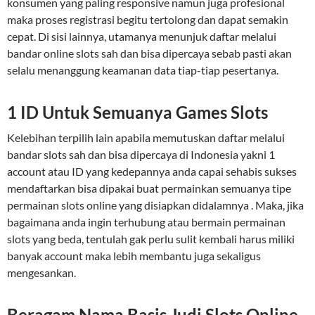
konsumen yang paling responsive namun juga profesional
maka proses registrasi begitu tertolong dan dapat semakin
cepat. Di sisi lainnya, utamanya menunjuk daftar melalui
bandar online slots sah dan bisa dipercaya sebab pasti akan
selalu menanggung keamanan data tiap-tiap pesertanya.
1 ID Untuk Semuanya Games Slots
Kelebihan terpilih lain apabila memutuskan daftar melalui
bandar slots sah dan bisa dipercaya di Indonesia yakni 1
account atau ID yang kedepannya anda capai sehabis sukses
mendaftarkan bisa dipakai buat permainkan semuanya tipe
permainan slots online yang disiapkan didalamnya . Maka, jika
bagaimana anda ingin terhubung atau bermain permainan
slots yang beda, tentulah gak perlu sulit kembali harus miliki
banyak account maka lebih membantu juga sekaligus
mengesankan.
Beragam Nama Basis Judi Slots Online