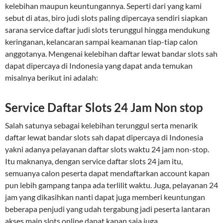
kelebihan maupun keuntungannya. Seperti dari yang kami
sebut di atas, biro judi slots paling dipercaya sendiri siapkan
sarana service daftar judi slots terunggul hingga mendukung
keringanan, kelancaran sampai keamanan tiap-tiap calon
anggotanya. Mengenai kelebihan daftar lewat bandar slots sah
dapat dipercaya di Indonesia yang dapat anda temukan
misalnya berikut ini adalah:
Service Daftar Slots 24 Jam Non stop
Salah satunya sebagai kelebihan terunggul serta menarik
daftar lewat bandar slots sah dapat dipercaya di Indonesia
yakni adanya pelayanan daftar slots waktu 24 jam non-stop.
Itu maknanya, dengan service daftar slots 24 jam itu,
semuanya calon peserta dapat mendaftarkan account kapan
pun lebih gampang tanpa ada terlilit waktu. Juga, pelayanan 24
jam yang dikasihkan nanti dapat juga memberi keuntungan
beberapa penjudi yang udah tergabung jadi peserta lantaran
akses main slots online dapat kapan saja juga.