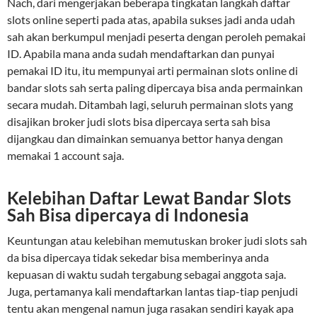
Nach, dari mengerjakan beberapa tingkatan langkah daftar
slots online seperti pada atas, apabila sukses jadi anda udah
sah akan berkumpul menjadi peserta dengan peroleh pemakai
ID. Apabila mana anda sudah mendaftarkan dan punyai
pemakai ID itu, itu mempunyai arti permainan slots online di
bandar slots sah serta paling dipercaya bisa anda permainkan
secara mudah. Ditambah lagi, seluruh permainan slots yang
disajikan broker judi slots bisa dipercaya serta sah bisa
dijangkau dan dimainkan semuanya bettor hanya dengan
memakai 1 account saja.
Kelebihan Daftar Lewat Bandar Slots
Sah Bisa dipercaya di Indonesia
Keuntungan atau kelebihan memutuskan broker judi slots sah
da bisa dipercaya tidak sekedar bisa memberinya anda
kepuasan di waktu sudah tergabung sebagai anggota saja.
Juga, pertamanya kali mendaftarkan lantas tiap-tiap penjudi
tentu akan mengenal namun juga rasakan sendiri kayak apa