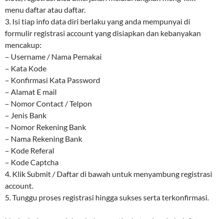
menu daftar atau daftar.
3. Isi tiap info data diri berlaku yang anda mempunyai di
formulir registrasi account yang disiapkan dan kebanyakan
mencakup:
– Username / Nama Pemakai
– Kata Kode
– Konfirmasi Kata Password
– Alamat E mail
– Nomor Contact / Telpon
– Jenis Bank
– Nomor Rekening Bank
– Nama Rekening Bank
– Kode Referal
– Kode Captcha
4. Klik Submit / Daftar di bawah untuk menyambung registrasi
account.
5. Tunggu proses registrasi hingga sukses serta terkonfirmasi.