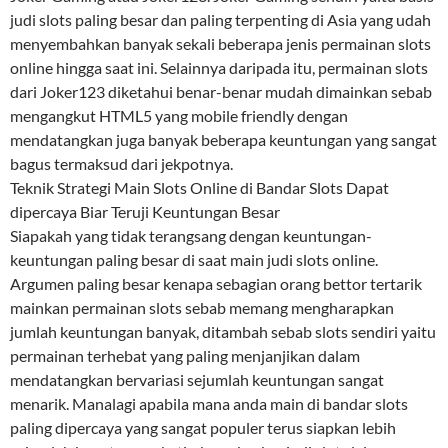
judi slots paling besar dan paling terpenting di Asia yang udah
menyembahkan banyak sekali beberapa jenis permainan slots
online hingga saat ini. Selainnya daripada itu, permainan slots
dari Joker123 diketahui benar-benar mudah dimainkan sebab
mengangkut HTML5 yang mobile friendly dengan
mendatangkan juga banyak beberapa keuntungan yang sangat
bagus termaksud dari jekpotnya.
Teknik Strategi Main Slots Online di Bandar Slots Dapat
dipercaya Biar Teruji Keuntungan Besar
Siapakah yang tidak terangsang dengan keuntungan-
keuntungan paling besar di saat main judi slots online.
Argumen paling besar kenapa sebagian orang bettor tertarik
mainkan permainan slots sebab memang mengharapkan
jumlah keuntungan banyak, ditambah sebab slots sendiri yaitu
permainan terhebat yang paling menjanjikan dalam
mendatangkan bervariasi sejumlah keuntungan sangat
menarik. Manalagi apabila mana anda main di bandar slots
paling dipercaya yang sangat populer terus siapkan lebih