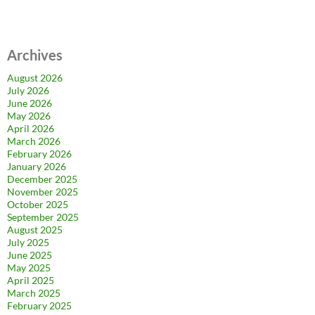
Archives
August 2026
July 2026
June 2026
May 2026
April 2026
March 2026
February 2026
January 2026
December 2025
November 2025
October 2025
September 2025
August 2025
July 2025
June 2025
May 2025
April 2025
March 2025
February 2025