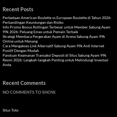
Recent Posts
Perbedaan American Roulette vs European Roulette di Tahun 2026:
Perbandingan Keuntungan dan Risiko
Info Promo Bonus Rollingan Terbesar untuk Member Sabung Ayam
99k 2026: Peluang Emas untuk Pemain Terbaik
Strategi Membaca Pergerakan Ayam di Arena Sabung Ayam 99k
Online untuk Menang
Cara Mengakses Link Alternatif Sabung Ayam 99k Anti Internet
Positif Dengan Mudah
Panduan Keamanan Transaksi Deposit di Situs Sabung Ayam 99k
Resmi 2026: Langkah-langkah Penting untuk Melindungi Investasi
Anda
Recent Comments
NO COMMENTS TO SHOW.
Situs Toto