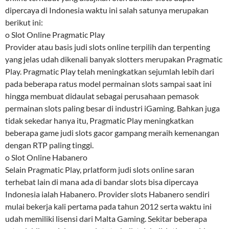
dipercaya di Indonesia waktu ini salah satunya merupakan
berikut ini:
o Slot Online Pragmatic Play
Provider atau basis judi slots online terpilih dan terpenting
yang jelas udah dikenali banyak slotters merupakan Pragmatic
Play. Pragmatic Play telah meningkatkan sejumlah lebih dari
pada beberapa ratus model permainan slots sampai saat ini
hingga membuat didaulat sebagai perusahaan pemasok
permainan slots paling besar di industri iGaming. Bahkan juga
tidak sekedar hanya itu, Pragmatic Play meningkatkan
beberapa game judi slots gacor gampang meraih kemenangan
dengan RTP paling tinggi.
o Slot Online Habanero
Selain Pragmatic Play, prlatform judi slots online saran
terhebat lain di mana ada di bandar slots bisa dipercaya
Indonesia ialah Habanero. Provider slots Habanero sendiri
mulai bekerja kali pertama pada tahun 2012 serta waktu ini
udah memiliki lisensi dari Malta Gaming. Sekitar beberapa