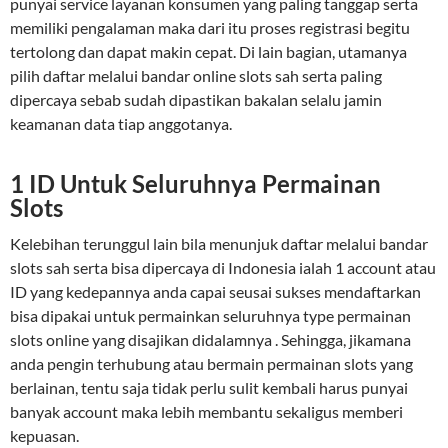
punyai service layanan konsumen yang paling tanggap serta
memiliki pengalaman maka dari itu proses registrasi begitu
tertolong dan dapat makin cepat. Di lain bagian, utamanya
pilih daftar melalui bandar online slots sah serta paling
dipercaya sebab sudah dipastikan bakalan selalu jamin
keamanan data tiap anggotanya.
1 ID Untuk Seluruhnya Permainan
Slots
Kelebihan terunggul lain bila menunjuk daftar melalui bandar
slots sah serta bisa dipercaya di Indonesia ialah 1 account atau
ID yang kedepannya anda capai seusai sukses mendaftarkan
bisa dipakai untuk permainkan seluruhnya type permainan
slots online yang disajikan didalamnya . Sehingga, jikamana
anda pengin terhubung atau bermain permainan slots yang
berlainan, tentu saja tidak perlu sulit kembali harus punyai
banyak account maka lebih membantu sekaligus memberi
kepuasan.