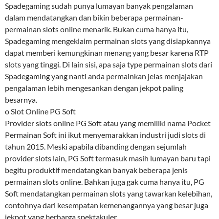
Spadegaming sudah punya lumayan banyak pengalaman
dalam mendatangkan dan bikin beberapa permainan-
permainan slots online menarik. Bukan cuma hanya itu,
Spadegaming mengeklaim permainan slots yang disiapkannya
dapat memberi kemungkinan menang yang besar karena RTP
slots yang tinggi. Di lain sisi, apa saja type permainan slots dari
Spadegaming yang nanti anda permainkan jelas menjajakan
pengalaman lebih mengesankan dengan jekpot paling
besarnya.
o Slot Online PG Soft
Provider slots online PG Soft atau yang memiliki nama Pocket
Permainan Soft ini ikut menyemarakkan industri judi slots di
tahun 2015. Meski apabila dibanding dengan sejumlah
provider slots lain, PG Soft termasuk masih lumayan baru tapi
begitu produktif mendatangkan banyak beberapa jenis
permainan slots online. Bahkan juga gak cuma hanya itu, PG
Soft mendatangkan permainan slots yang tawarkan kelebihan,
contohnya dari kesempatan kemenangannya yang besar juga
jekpot yang berharga spektakuler.