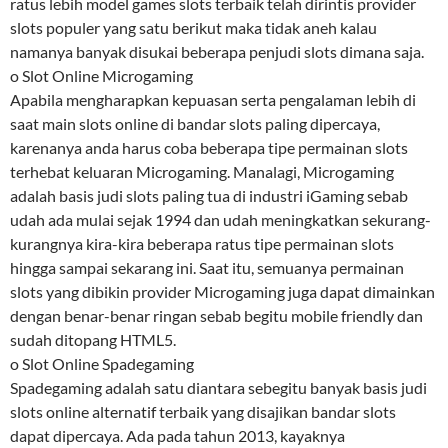
ratus lebih model games slots terbaik telah dirintis provider
slots populer yang satu berikut maka tidak aneh kalau
namanya banyak disukai beberapa penjudi slots dimana saja.
o Slot Online Microgaming
Apabila mengharapkan kepuasan serta pengalaman lebih di
saat main slots online di bandar slots paling dipercaya,
karenanya anda harus coba beberapa tipe permainan slots
terhebat keluaran Microgaming. Manalagi, Microgaming
adalah basis judi slots paling tua di industri iGaming sebab
udah ada mulai sejak 1994 dan udah meningkatkan sekurang-
kurangnya kira-kira beberapa ratus tipe permainan slots
hingga sampai sekarang ini. Saat itu, semuanya permainan
slots yang dibikin provider Microgaming juga dapat dimainkan
dengan benar-benar ringan sebab begitu mobile friendly dan
sudah ditopang HTML5.
o Slot Online Spadegaming
Spadegaming adalah satu diantara sebegitu banyak basis judi
slots online alternatif terbaik yang disajikan bandar slots
dapat dipercaya. Ada pada tahun 2013, kayaknya