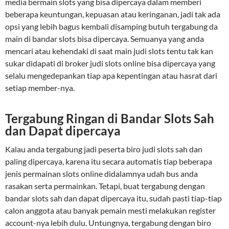
media bermain slots yang bisa dipercaya dalam memberi
beberapa keuntungan, kepuasan atau keringanan, jadi tak ada
opsi yang lebih bagus kembali disamping butuh tergabung da
main di bandar slots bisa dipercaya. Semuanya yang anda
mencari atau kehendaki di saat main judi slots tentu tak kan
sukar didapati di broker judi slots online bisa dipercaya yang
selalu mengedepankan tiap apa kepentingan atau hasrat dari
setiap member-nya.
Tergabung Ringan di Bandar Slots Sah
dan Dapat dipercaya
Kalau anda tergabung jadi peserta biro judi slots sah dan
paling dipercaya, karena itu secara automatis tiap beberapa
jenis permainan slots online didalamnya udah bus anda
rasakan serta permainkan. Tetapi, buat tergabung dengan
bandar slots sah dan dapat dipercaya itu, sudah pasti tiap-tiap
calon anggota atau banyak pemain mesti melakukan register
account-nya lebih dulu. Untungnya, tergabung dengan biro