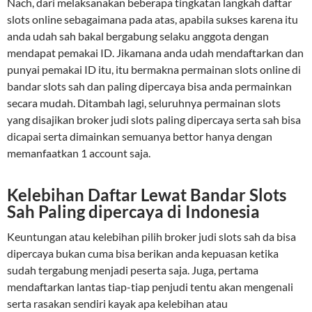
Nach, dari melaksanakan beberapa tingkatan langkah daftar
slots online sebagaimana pada atas, apabila sukses karena itu
anda udah sah bakal bergabung selaku anggota dengan
mendapat pemakai ID. Jikamana anda udah mendaftarkan dan
punyai pemakai ID itu, itu bermakna permainan slots online di
bandar slots sah dan paling dipercaya bisa anda permainkan
secara mudah. Ditambah lagi, seluruhnya permainan slots
yang disajikan broker judi slots paling dipercaya serta sah bisa
dicapai serta dimainkan semuanya bettor hanya dengan
memanfaatkan 1 account saja.
Kelebihan Daftar Lewat Bandar Slots
Sah Paling dipercaya di Indonesia
Keuntungan atau kelebihan pilih broker judi slots sah da bisa
dipercaya bukan cuma bisa berikan anda kepuasan ketika
sudah tergabung menjadi peserta saja. Juga, pertama
mendaftarkan lantas tiap-tiap penjudi tentu akan mengenali
serta rasakan sendiri kayak apa kelebihan atau