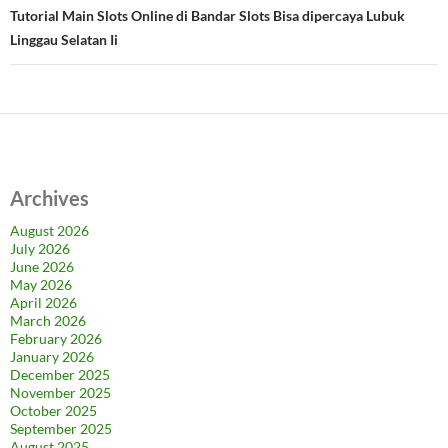
Tutorial Main Slots Online di Bandar Slots Bisa dipercaya Lubuk
Linggau Selatan Ii
Archives
August 2026
July 2026
June 2026
May 2026
April 2026
March 2026
February 2026
January 2026
December 2025
November 2025
October 2025
September 2025
August 2025