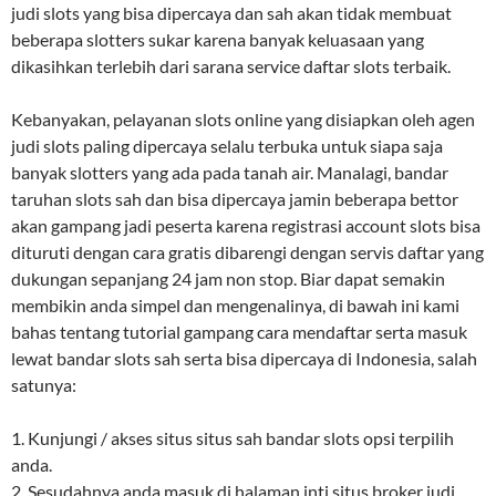
judi slots yang bisa dipercaya dan sah akan tidak membuat
beberapa slotters sukar karena banyak keluasaan yang
dikasihkan terlebih dari sarana service daftar slots terbaik.
Kebanyakan, pelayanan slots online yang disiapkan oleh agen
judi slots paling dipercaya selalu terbuka untuk siapa saja
banyak slotters yang ada pada tanah air. Manalagi, bandar
taruhan slots sah dan bisa dipercaya jamin beberapa bettor
akan gampang jadi peserta karena registrasi account slots bisa
dituruti dengan cara gratis dibarengi dengan servis daftar yang
dukungan sepanjang 24 jam non stop. Biar dapat semakin
membikin anda simpel dan mengenalinya, di bawah ini kami
bahas tentang tutorial gampang cara mendaftar serta masuk
lewat bandar slots sah serta bisa dipercaya di Indonesia, salah
satunya:
1. Kunjungi / akses situs situs sah bandar slots opsi terpilih
anda.
2. Sesudahnya anda masuk di halaman inti situs broker judi