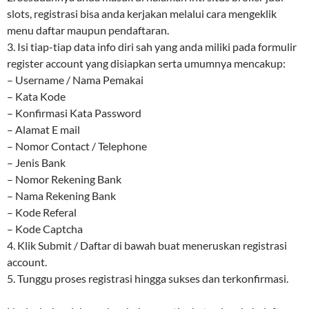
slots, registrasi bisa anda kerjakan melalui cara mengeklik
menu daftar maupun pendaftaran.
3. Isi tiap-tiap data info diri sah yang anda miliki pada formulir
register account yang disiapkan serta umumnya mencakup:
– Username / Nama Pemakai
– Kata Kode
– Konfirmasi Kata Password
– Alamat E mail
– Nomor Contact / Telephone
– Jenis Bank
– Nomor Rekening Bank
– Nama Rekening Bank
– Kode Referal
– Kode Captcha
4. Klik Submit / Daftar di bawah buat meneruskan registrasi
account.
5. Tunggu proses registrasi hingga sukses dan terkonfirmasi.