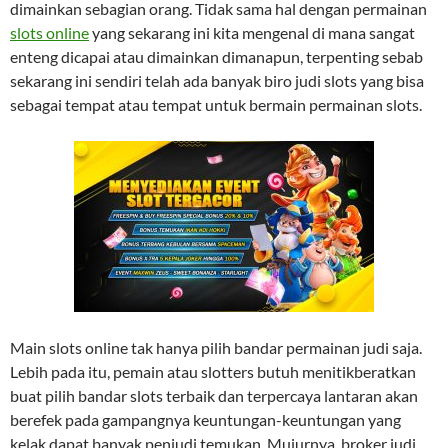
dimainkan sebagian orang. Tidak sama hal dengan permainan
slots online
yang sekarang ini kita mengenal di mana sangat
enteng dicapai atau dimainkan dimanapun, terpenting sebab
sekarang ini sendiri telah ada banyak biro judi slots yang bisa
sebagai tempat atau tempat untuk bermain permainan slots.
Main slots online tak hanya pilih bandar permainan judi saja.
Lebih pada itu, pemain atau slotters butuh menitikberatkan
buat pilih bandar slots terbaik dan terpercaya lantaran akan
berefek pada gampangnya keuntungan-keuntungan yang
kelak dapat banyak penjudi temukan. Mujurnya, broker judi