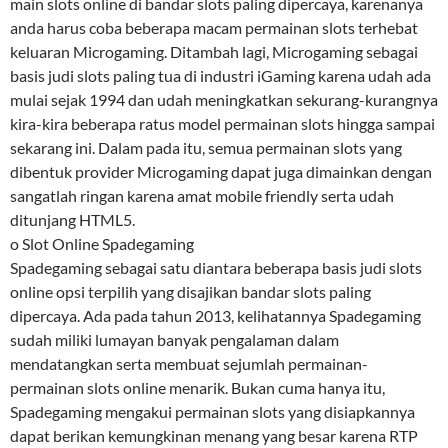
main slots online di bandar slots paling dipercaya, karenanya
anda harus coba beberapa macam permainan slots terhebat
keluaran Microgaming. Ditambah lagi, Microgaming sebagai
basis judi slots paling tua di industri iGaming karena udah ada
mulai sejak 1994 dan udah meningkatkan sekurang-kurangnya
kira-kira beberapa ratus model permainan slots hingga sampai
sekarang ini. Dalam pada itu, semua permainan slots yang
dibentuk provider Microgaming dapat juga dimainkan dengan
sangatlah ringan karena amat mobile friendly serta udah
ditunjang HTML5.
o Slot Online Spadegaming
Spadegaming sebagai satu diantara beberapa basis judi slots
online opsi terpilih yang disajikan bandar slots paling
dipercaya. Ada pada tahun 2013, kelihatannya Spadegaming
sudah miliki lumayan banyak pengalaman dalam
mendatangkan serta membuat sejumlah permainan-
permainan slots online menarik. Bukan cuma hanya itu,
Spadegaming mengakui permainan slots yang disiapkannya
dapat berikan kemungkinan menang yang besar karena RTP