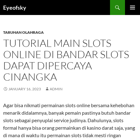
Eyeofsky
SKIP
PRIMAR
TO
MENU
CONTENT
TARUHAN OLAHRAGA
TUTORIAL MAIN SLOTS
ONLINE DI BANDAR SLOTS
DAPAT DIPERCAYA
CINANGKA
JANUARY 16, 2023
ADMIN
Agar bisa nikmati permainan slots online bersama kehebohan
menarik didalamnya, banyak pemain pastinya butuh bandar
slots sebagai penyuplai service judinya. Dahulunya, slots
formal hanya bisa orang permainkan di kasino darat saja, yang
di mana di waktu itu permainan slots tidak mesti ringan