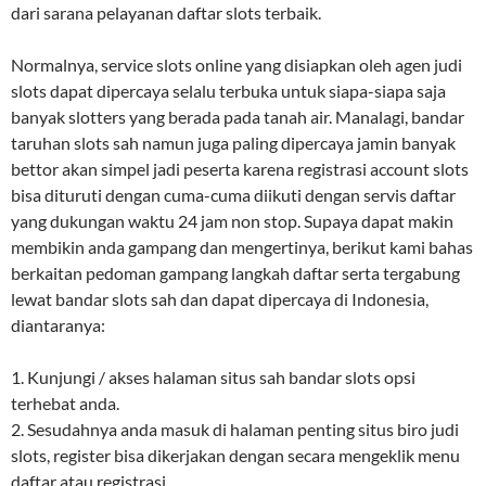
dari sarana pelayanan daftar slots terbaik.
Normalnya, service slots online yang disiapkan oleh agen judi
slots dapat dipercaya selalu terbuka untuk siapa-siapa saja
banyak slotters yang berada pada tanah air. Manalagi, bandar
taruhan slots sah namun juga paling dipercaya jamin banyak
bettor akan simpel jadi peserta karena registrasi account slots
bisa dituruti dengan cuma-cuma diikuti dengan servis daftar
yang dukungan waktu 24 jam non stop. Supaya dapat makin
membikin anda gampang dan mengertinya, berikut kami bahas
berkaitan pedoman gampang langkah daftar serta tergabung
lewat bandar slots sah dan dapat dipercaya di Indonesia,
diantaranya:
1. Kunjungi / akses halaman situs sah bandar slots opsi
terhebat anda.
2. Sesudahnya anda masuk di halaman penting situs biro judi
slots, register bisa dikerjakan dengan secara mengeklik menu
daftar atau registrasi.