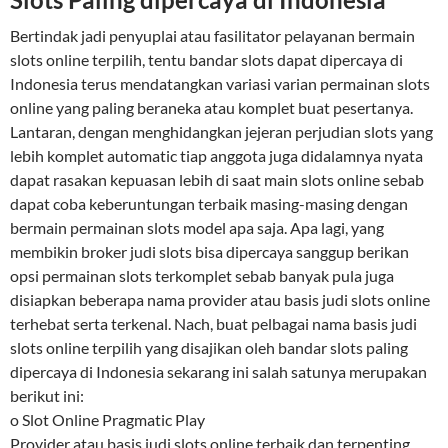
Bertindak jadi penyuplai atau fasilitator pelayanan bermain
slots online terpilih, tentu bandar slots dapat dipercaya di
Indonesia terus mendatangkan variasi varian permainan slots
online yang paling beraneka atau komplet buat pesertanya.
Lantaran, dengan menghidangkan jejeran perjudian slots yang
lebih komplet automatic tiap anggota juga didalamnya nyata
dapat rasakan kepuasan lebih di saat main slots online sebab
dapat coba keberuntungan terbaik masing-masing dengan
bermain permainan slots model apa saja. Apa lagi, yang
membikin broker judi slots bisa dipercaya sanggup berikan
opsi permainan slots terkomplet sebab banyak pula juga
disiapkan beberapa nama provider atau basis judi slots online
terhebat serta terkenal. Nach, buat pelbagai nama basis judi
slots online terpilih yang disajikan oleh bandar slots paling
dipercaya di Indonesia sekarang ini salah satunya merupakan
berikut ini:
o Slot Online Pragmatic Play
Provider atau basis judi slots online terbaik dan terpenting