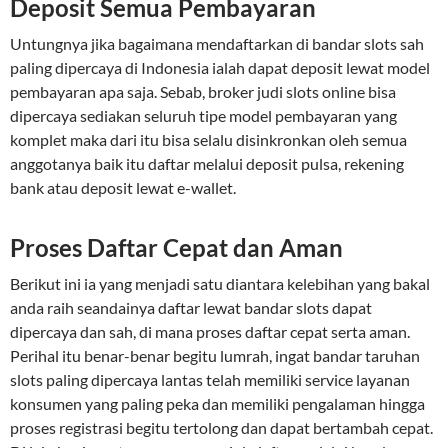
Deposit Semua Pembayaran
Untungnya jika bagaimana mendaftarkan di bandar slots sah
paling dipercaya di Indonesia ialah dapat deposit lewat model
pembayaran apa saja. Sebab, broker judi slots online bisa
dipercaya sediakan seluruh tipe model pembayaran yang
komplet maka dari itu bisa selalu disinkronkan oleh semua
anggotanya baik itu daftar melalui deposit pulsa, rekening
bank atau deposit lewat e-wallet.
Proses Daftar Cepat dan Aman
Berikut ini ia yang menjadi satu diantara kelebihan yang bakal
anda raih seandainya daftar lewat bandar slots dapat
dipercaya dan sah, di mana proses daftar cepat serta aman.
Perihal itu benar-benar begitu lumrah, ingat bandar taruhan
slots paling dipercaya lantas telah memiliki service layanan
konsumen yang paling peka dan memiliki pengalaman hingga
proses registrasi begitu tertolong dan dapat bertambah cepat.