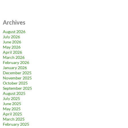
Archives
August 2026
July 2026
June 2026
May 2026
April 2026
March 2026
February 2026
January 2026
December 2025
November 2025
October 2025
September 2025
August 2025
July 2025
June 2025
May 2025
April 2025
March 2025
February 2025