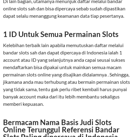
Di lain bagian, utamanya menunjuk daftar melalui bandar
online slots sah dan bisa dipercaya sebab sudah dipastikan
dapat selalu menanggung keamanan data tiap pesertanya.
1 ID Untuk Semua Permainan Slots
Kelebihan terbaik lain apabila memutuskan daftar melalui
bandar slots sah dan dapat dipercaya di Indonesia ialah 1
account atau ID yang selanjutnya anda capai seusai sukses
mendaftarkan bisa dipakai untuk mainkan semua macam
permainan slots online yang disajikan didalamnya . Sehingga,
jikamana anda mau terhubung atau bermain permainan slots
yang tidak sama, tentu gak perlu ribet kembali harus punyai
banyak account maka dari itu lebih membantu sekaligus
memberi kepuasan.
Bermacam Nama Basis Judi Slots
Online Terunggul Referensi Bandar
Slots Paling dipercaya di Indonesia