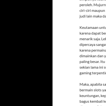
peroleh. Mujurny
ciri-ciri maupu
judi lain maka d
Keutamaan untuk
karena dapat be
menarik saja. Le
dipercaya sangat
karena permaina
dimainkan dan 
paling besar. Itu
sekian lama ini
gaming terpenti
Maka, apabila s
bermain slots y
keuntungan, kepu
bagus kembali ke