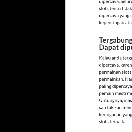
dipercaya. Selur
slots tentu tidak
dipercaya yang 
kepentingan at
Tergabung 
Dapat dip
Kalau anda terga
dipercaya, kare
permainan slots
permainkan. Nam
paling dipercaya
pemain mesti me
Untungnya, masu
sah tak kan mem
keringanan yang 
slots terbaik.