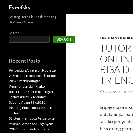
Search
Eyeofsky
Strategi Terbaik untuk Menang
di Poker Online
Search
TARUHAN OLAHR
SEARCH
TUTORI
ONLINE
Recent Posts
BISA D
Perbedaan American Roulette
vs European Roulette di Tahun
TRIEN
2026: Perbandingan
Keuntungan dan Risiko
Info Promo Bonus Rollingan
JANUARY 16, 20
Terbesar untuk Member
Sabung Ayam 99k 2026:
Supaya bisa nik
Peluang Emas untuk Pemain
Terbaik
didalamnya, ba
Strategi Membaca Pergerakan
selaku penyuplai
Ayam di Arena Sabung Ayam
bisa orang perma
99k Online untuk Menang