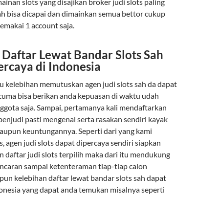
inan slots yang disajikan broker judi slots paling
ah bisa dicapai dan dimainkan semua bettor cukup
makai 1 account saja.
 Daftar Lewat Bandar Slots Sah
ercaya di Indonesia
 kelebihan memutuskan agen judi slots sah da dapat
 cuma bisa berikan anda kepuasan di waktu udah
ggota saja. Sampai, pertamanya kali mendaftarkan
 penjudi pasti mengenal serta rasakan sendiri kayak
aupun keuntungannya. Seperti dari yang kami
s, agen judi slots dapat dipercaya sendiri siapkan
 daftar judi slots terpilih maka dari itu mendukung
ancaran sampai ketenteraman tiap-tiap calon
pun kelebihan daftar lewat bandar slots sah dapat
donesia yang dapat anda temukan misalnya seperti