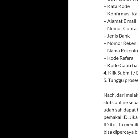
– Kata Kode
– Konfirmasi K
– Alamat E mail
– Nomor Contac
– Jenis Bank
– Nomor Rekeni
– Nama Rekenin
– Kode Referal
– Kode Captcha
4. Klik Submit 
5. Tunggu proses
Nach, dari mela
slots online se
udah sah dapat
pemakai ID. Jik
ID itu, itu memil
bisa dipercaya 