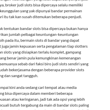
a, broker judi slots bisa dipercaya selalu memiliki
n keunggulan yang yak dipunyai bandar permainan
ari itu tak kan susah ditemukan beberapa penjudi.
 tentukan bandar slots bisa dipercaya bukan hanya
rikan jumlah pelbagai keuntungan-keuntungan
bih pada itu, bermain slots di bandar yang dapat
 juga jamin kepuasan serta pengalaman tiap slotters
n slots yang disiapkan terlalu komplet, gampang
yang benar jamin pula kemungkinan kemenangan
 semuanya sebab dari faksi biro judi slots sendiri yang
 sudah bekerjasama dengan beberapa provider slots
ng dan sangat tangguh.
ampai kini anda sedang cari tempat atau media
ang bisa dipercaya dalam memberi beberapa
asan atau keringanan, jadi tak ada opsi yang lebih
cuali butuh tergabung da main di bandar slots paling