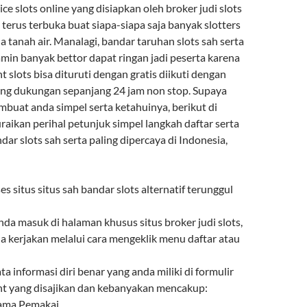
ce slots online yang disiapkan oleh broker judi slots
 terus terbuka buat siapa-siapa saja banyak slotters
 tanah air. Manalagi, bandar taruhan slots sah serta
amin banyak bettor dapat ringan jadi peserta karena
nt slots bisa dituruti dengan gratis diikuti dengan
yang dukungan sepanjang 24 jam non stop. Supaya
buat anda simpel serta ketahuinya, berikut di
raikan perihal petunjuk simpel langkah daftar serta
ar slots sah serta paling dipercaya di Indonesia,
es situs situs sah bandar slots alternatif terunggul
da masuk di halaman khusus situs broker judi slots,
da kerjakan melalui cara mengeklik menu daftar atau
data informasi diri benar yang anda miliki di formulir
unt yang disajikan dan kebanyakan mencakup:
ama Pemakai