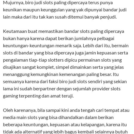
Mujurnya, biro judi slots paling dipercaya terus punya
keunikan maupun keunggulan yang yak dipunyai bandar judi
lain maka dari itu tak kan susah ditemui banyak penjudi.
Keutamaan buat memastikan bandar slots paling dipercaya
bukan hanya karena dapat berikan jumlahnya pelbagai
keuntungan-keuntungan menarik saja. Lebih dari itu, bermain
slots di bandar yang bisa dipercaya juga jamin kepuasan serta
pengalaman tiap-tiap slotters dipicu permainan slots yang
disajikan sangat komplet, simpel dimainkan serta yang jelas
menanggung kemungkinan kemenangan paling besar. Itu
semuanya karena dari faksi biro judi slots sendiri yang sekian
lama ini sudah berpartner dengan sejumlah provider slots
gaming terpenting dan amat teruji.
Oleh karenanya, bila sampai kini anda tengah cari tempat atau
media main slots yang bisa dihandalkan dalam berikan
beberapa keuntungan, kepuasan atau kelapangan, karena itu
tidak ada alternatif yang lebih bagus kembali selainnya butuh