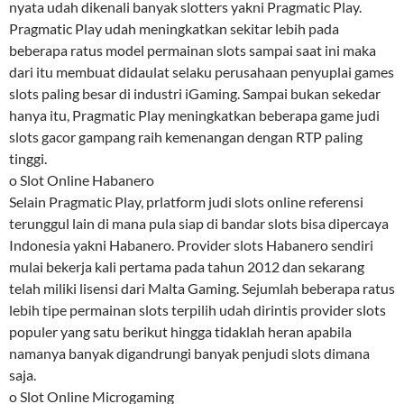
nyata udah dikenali banyak slotters yakni Pragmatic Play.
Pragmatic Play udah meningkatkan sekitar lebih pada
beberapa ratus model permainan slots sampai saat ini maka
dari itu membuat didaulat selaku perusahaan penyuplai games
slots paling besar di industri iGaming. Sampai bukan sekedar
hanya itu, Pragmatic Play meningkatkan beberapa game judi
slots gacor gampang raih kemenangan dengan RTP paling
tinggi.
o Slot Online Habanero
Selain Pragmatic Play, prlatform judi slots online referensi
terunggul lain di mana pula siap di bandar slots bisa dipercaya
Indonesia yakni Habanero. Provider slots Habanero sendiri
mulai bekerja kali pertama pada tahun 2012 dan sekarang
telah miliki lisensi dari Malta Gaming. Sejumlah beberapa ratus
lebih tipe permainan slots terpilih udah dirintis provider slots
populer yang satu berikut hingga tidaklah heran apabila
namanya banyak digandrungi banyak penjudi slots dimana
saja.
o Slot Online Microgaming