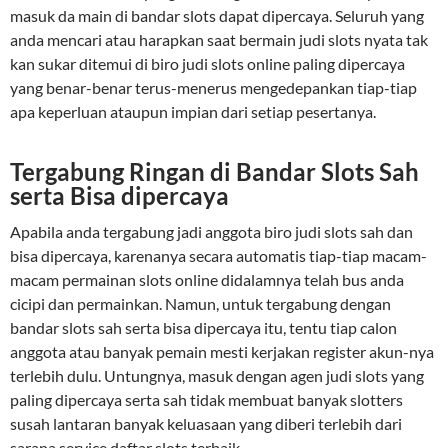
masuk da main di bandar slots dapat dipercaya. Seluruh yang
anda mencari atau harapkan saat bermain judi slots nyata tak
kan sukar ditemui di biro judi slots online paling dipercaya
yang benar-benar terus-menerus mengedepankan tiap-tiap
apa keperluan ataupun impian dari setiap pesertanya.
Tergabung Ringan di Bandar Slots Sah
serta Bisa dipercaya
Apabila anda tergabung jadi anggota biro judi slots sah dan
bisa dipercaya, karenanya secara automatis tiap-tiap macam-
macam permainan slots online didalamnya telah bus anda
cicipi dan permainkan. Namun, untuk tergabung dengan
bandar slots sah serta bisa dipercaya itu, tentu tiap calon
anggota atau banyak pemain mesti kerjakan register akun-nya
terlebih dulu. Untungnya, masuk dengan agen judi slots yang
paling dipercaya serta sah tidak membuat banyak slotters
susah lantaran banyak keluasaan yang diberi terlebih dari
sarana service daftar slots terbaik.