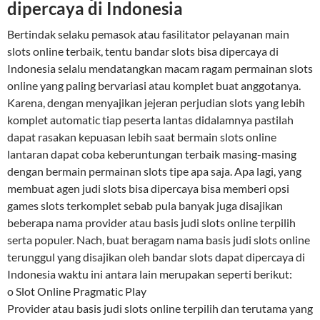
dipercaya di Indonesia
Bertindak selaku pemasok atau fasilitator pelayanan main
slots online terbaik, tentu bandar slots bisa dipercaya di
Indonesia selalu mendatangkan macam ragam permainan slots
online yang paling bervariasi atau komplet buat anggotanya.
Karena, dengan menyajikan jejeran perjudian slots yang lebih
komplet automatic tiap peserta lantas didalamnya pastilah
dapat rasakan kepuasan lebih saat bermain slots online
lantaran dapat coba keberuntungan terbaik masing-masing
dengan bermain permainan slots tipe apa saja. Apa lagi, yang
membuat agen judi slots bisa dipercaya bisa memberi opsi
games slots terkomplet sebab pula banyak juga disajikan
beberapa nama provider atau basis judi slots online terpilih
serta populer. Nach, buat beragam nama basis judi slots online
terunggul yang disajikan oleh bandar slots dapat dipercaya di
Indonesia waktu ini antara lain merupakan seperti berikut:
o Slot Online Pragmatic Play
Provider atau basis judi slots online terpilih dan terutama yang