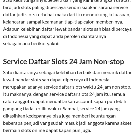
biro judi slots paling dipercaya sendiri siapkan sarana service
daftar judi slots terhebat maka dari itu mendukung keluasaan,
kelancaran sampai keamanan tiap-tiap calon member-nya.
Adapun kelebihan daftar lewat bandar slots sah bisa dipercaya
di Indonesia yang dapat anda peroleh diantaranya
sebagaimana berikut yakni:
Service Daftar Slots 24 Jam Non-stop
Satu diantaranya sebagai kelebihan terbaik dan menarik daftar
lewat bandar slots sah dapat dipercaya di Indonesia
merupakan adanya service daftar slots waktu 24 jam non stop.
Itu maknanya, dengan service daftar slots 24 jam itu, semua
calon anggota dapat mendaftarkan account kapan pun lebih
gampang tiada terlilit waktu. Sampai, service 24 jam yang
dikasihkan kedepannya bisa juga memberi keuntungan
beberapa penjudi yang sudah masuk jadi anggota karena akses
bermain slots online dapat kapan pun juga.