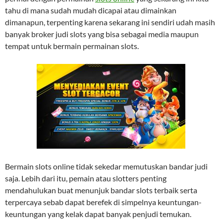
tahu di mana sudah mudah dicapai atau dimainkan
dimanapun, terpenting karena sekarang ini sendiri udah masih
banyak broker judi slots yang bisa sebagai media maupun
tempat untuk bermain permainan slots.
Bermain slots online tidak sekedar memutuskan bandar judi
saja. Lebih dari itu, pemain atau slotters penting
mendahulukan buat menunjuk bandar slots terbaik serta
terpercaya sebab dapat berefek di simpelnya keuntungan-
keuntungan yang kelak dapat banyak penjudi temukan.