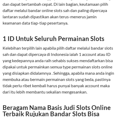
dan dapat bertambah cepat. Di lain bagian, keutamaan pilih
daftar melalui bandar online slots sah dan paling dipercaya
lantaran sudah dipastikan akan terus-menerus jamin
keamanan data tiap-tiap pesertanya.
1 ID Untuk Seluruh Permainan Slots
Kelebihan terpilih lain apabila pilih daftar melalui bandar slots
sah dan dapat dipercaya di Indonesia ialah 1 account atau ID
yang kedepannya anda raih sehabis sukses mendaftarkan bisa
dipakai untuk permainkan semua type permainan slots online
yang disiapkan didalamnya . Sehingga, apabila mana anda ingin
membuka atau bermain permainan slots yang beda, pastinya
tidak perlu ribet kembali harus punyai banyak account maka
dari itu lebih membantu sekalian mengesankan.
Beragam Nama Basis Judi Slots Online
Terbaik Rujukan Bandar Slots Bisa