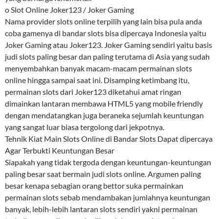
o Slot Online Joker123 / Joker Gaming
Nama provider slots online terpilih yang lain bisa pula anda
coba gamenya di bandar slots bisa dipercaya Indonesia yaitu
Joker Gaming atau Joker123. Joker Gaming sendiri yaitu basis
judi slots paling besar dan paling terutama di Asia yang sudah
menyembahkan banyak macam-macam permainan slots
online hingga sampai saat ini. Disamping ketimbang itu,
permainan slots dari Joker123 diketahui amat ringan
dimainkan lantaran membawa HTML5 yang mobile friendly
dengan mendatangkan juga beraneka sejumlah keuntungan
yang sangat luar biasa tergolong dari jekpotnya.
Tehnik Kiat Main Slots Online di Bandar Slots Dapat dipercaya
Agar Terbukti Keuntungan Besar
Siapakah yang tidak tergoda dengan keuntungan-keuntungan
paling besar saat bermain judi slots online. Argumen paling
besar kenapa sebagian orang bettor suka permainkan
permainan slots sebab mendambakan jumlahnya keuntungan
banyak, lebih-lebih lantaran slots sendiri yakni permainan