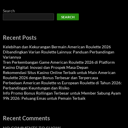
Search
SEARCH
Recent Posts
Kelebihan dan Kekurangan Bermain American Roulette 2026
Dibandingkan Varian Roulette Lainnya: Panduan Perbandingan
Variannya
Tren Perkembangan Game American Roulette 2026 di Platform
Kasino Digital: Inovasi dan Prospek Masa Depan
Rekomendasi Situs Kasino Online Terbaik untuk Main American
Roulette 2026 dengan Bonus Terbesar dan Terpercaya
Perbedaan American Roulette vs European Roulette di Tahun 2026:
Perbandingan Keuntungan dan Risiko
Info Promo Bonus Rollingan Terbesar untuk Member Sabung Ayam
99k 2026: Peluang Emas untuk Pemain Terbaik
Recent Comments