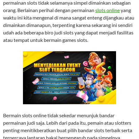
permainan slots tidak selamanya simpel dimainkan sebagian
orang. Berlainan perihal dengan permainan
slots online
yang
waktu ini kita mengenal di mana sangat enteng dijangkau atau
dimainkan dimanapun, terpenting karena sekarang ini sendiri
udah ada beberapa biro judi slots yang dapat menjadi fasilitas
atau tempat untuk bermain games slots.
Bermain slots online tidak sekedar menunjuk bandar
permainan judi saja. Lebih dari pada itu, pemain atau slotters
penting menitikberatkan buat pilih bandar slots terbaik serta
terpercaya lantaran bakal berpengaruh pada simpelnya