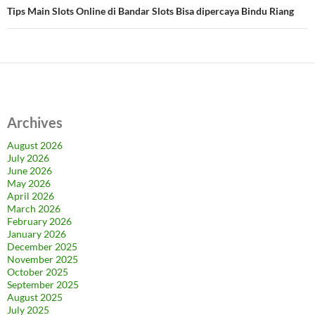
Tips Main Slots Online di Bandar Slots Bisa dipercaya Bindu Riang
Archives
August 2026
July 2026
June 2026
May 2026
April 2026
March 2026
February 2026
January 2026
December 2025
November 2025
October 2025
September 2025
August 2025
July 2025