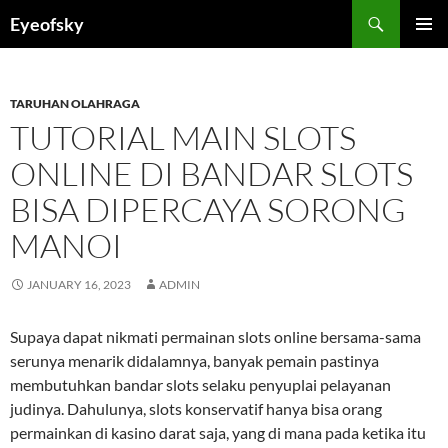
Eyeofsky
SKIP
PRIMAR
TO
MENU
CONTENT
TARUHAN OLAHRAGA
TUTORIAL MAIN SLOTS
ONLINE DI BANDAR SLOTS
BISA DIPERCAYA SORONG
MANOI
JANUARY 16, 2023
ADMIN
Supaya dapat nikmati permainan slots online bersama-sama
serunya menarik didalamnya, banyak pemain pastinya
membutuhkan bandar slots selaku penyuplai pelayanan
judinya. Dahulunya, slots konservatif hanya bisa orang
permainkan di kasino darat saja, yang di mana pada ketika itu