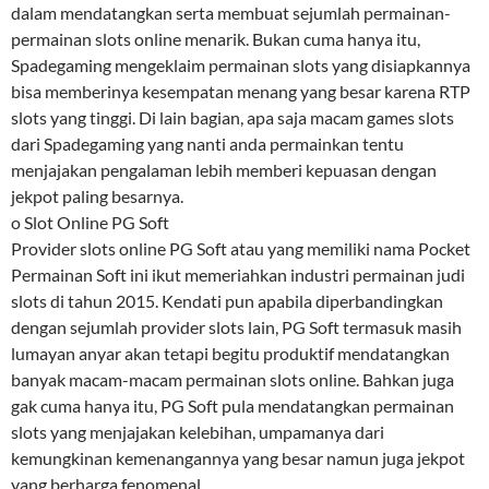
dalam mendatangkan serta membuat sejumlah permainan-
permainan slots online menarik. Bukan cuma hanya itu,
Spadegaming mengeklaim permainan slots yang disiapkannya
bisa memberinya kesempatan menang yang besar karena RTP
slots yang tinggi. Di lain bagian, apa saja macam games slots
dari Spadegaming yang nanti anda permainkan tentu
menjajakan pengalaman lebih memberi kepuasan dengan
jekpot paling besarnya.
o Slot Online PG Soft
Provider slots online PG Soft atau yang memiliki nama Pocket
Permainan Soft ini ikut memeriahkan industri permainan judi
slots di tahun 2015. Kendati pun apabila diperbandingkan
dengan sejumlah provider slots lain, PG Soft termasuk masih
lumayan anyar akan tetapi begitu produktif mendatangkan
banyak macam-macam permainan slots online. Bahkan juga
gak cuma hanya itu, PG Soft pula mendatangkan permainan
slots yang menjajakan kelebihan, umpamanya dari
kemungkinan kemenangannya yang besar namun juga jekpot
yang berharga fenomenal.