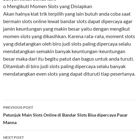
o Mengikuti Momen Slots yang Disiapkan
Akan halnya kiat trik terpilih yang lain butuh anda coba saat
bermain slots online lewat bandar slots dapat dipercaya agar
jamin keuntungan yang makin besar yaitu dengan mengikut
momen slots yang dikasihkan. Karena rata-rata, moment slots
yang didatangkan oleh biro judi slots paling dipercaya selalu
mendatangkan semakin banyak keuntungan-keuntungan
besar maka dari itu begitu patut dan bagus untuk anda turuti.
Ditambah di biro judi slots paling dipercaya selalu banyak
mendatangkan even slots yang dapat dituruti tiap pesertanya.
Post
PREVIOUS POST
navigation
Petunjuk Main Slots Online di Bandar Slots Bisa dipercaya Pasar
Manna
NEXT POST