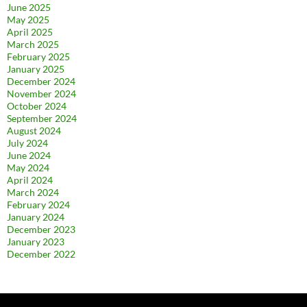
June 2025
May 2025
April 2025
March 2025
February 2025
January 2025
December 2024
November 2024
October 2024
September 2024
August 2024
July 2024
June 2024
May 2024
April 2024
March 2024
February 2024
January 2024
December 2023
January 2023
December 2022