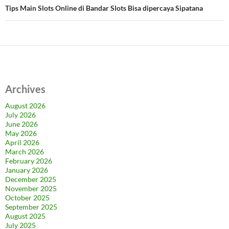
Tips Main Slots Online di Bandar Slots Bisa dipercaya Sipatana
Archives
August 2026
July 2026
June 2026
May 2026
April 2026
March 2026
February 2026
January 2026
December 2025
November 2025
October 2025
September 2025
August 2025
July 2025