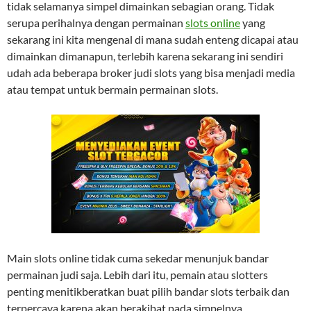
tidak selamanya simpel dimainkan sebagian orang. Tidak
serupa perihalnya dengan permainan
slots online
yang
sekarang ini kita mengenal di mana sudah enteng dicapai atau
dimainkan dimanapun, terlebih karena sekarang ini sendiri
udah ada beberapa broker judi slots yang bisa menjadi media
atau tempat untuk bermain permainan slots.
Main slots online tidak cuma sekedar menunjuk bandar
permainan judi saja. Lebih dari itu, pemain atau slotters
penting menitikberatkan buat pilih bandar slots terbaik dan
terpercaya karena akan berakibat pada simpelnya