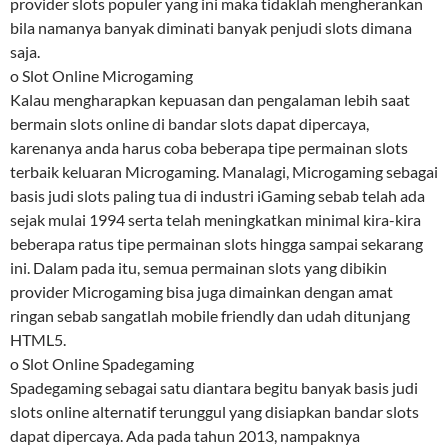
provider slots populer yang ini maka tidaklah mengherankan
bila namanya banyak diminati banyak penjudi slots dimana
saja.
o Slot Online Microgaming
Kalau mengharapkan kepuasan dan pengalaman lebih saat
bermain slots online di bandar slots dapat dipercaya,
karenanya anda harus coba beberapa tipe permainan slots
terbaik keluaran Microgaming. Manalagi, Microgaming sebagai
basis judi slots paling tua di industri iGaming sebab telah ada
sejak mulai 1994 serta telah meningkatkan minimal kira-kira
beberapa ratus tipe permainan slots hingga sampai sekarang
ini. Dalam pada itu, semua permainan slots yang dibikin
provider Microgaming bisa juga dimainkan dengan amat
ringan sebab sangatlah mobile friendly dan udah ditunjang
HTML5.
o Slot Online Spadegaming
Spadegaming sebagai satu diantara begitu banyak basis judi
slots online alternatif terunggul yang disiapkan bandar slots
dapat dipercaya. Ada pada tahun 2013, nampaknya