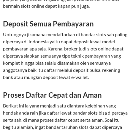
bermain slots online dapat kapan pun juga.
Deposit Semua Pembayaran
Untungnya jikamana mendaftarkan di bandar slots sah paling
dipercaya di Indonesia yaitu dapat deposit lewat model
pembayaran apa saja. Karena, broker judi slots online dapat
dipercaya siapkan semuanya tipe teknik pembayaran yang
komplet hingga bisa selalu disamakan oleh semuanya
anggotanya baik itu daftar melalui deposit pulsa, rekening
bank atau mungkin deposit lewat e-wallet.
Proses Daftar Cepat dan Aman
Berikut ini ia yang menjadi satu diantara kelebihan yang
hendak anda raih jika daftar lewat bandar slots bisa dipercaya
serta sah, di mana proses daftar cepat serta aman. Soal itu
begitu alamiah, ingat bandar taruhan slots dapat dipercaya