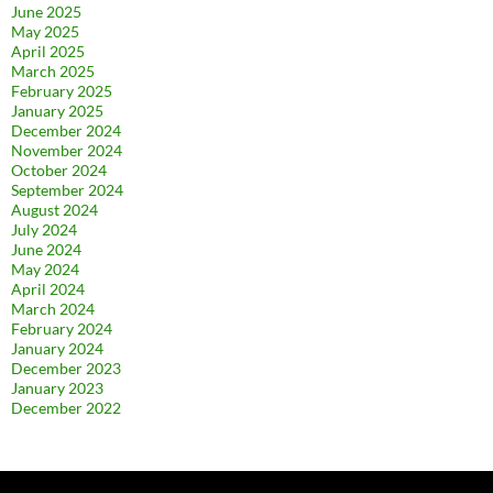
June 2025
May 2025
April 2025
March 2025
February 2025
January 2025
December 2024
November 2024
October 2024
September 2024
August 2024
July 2024
June 2024
May 2024
April 2024
March 2024
February 2024
January 2024
December 2023
January 2023
December 2022