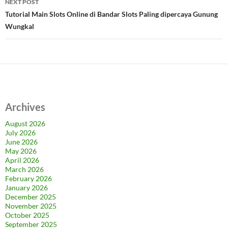
NEXT POST
Tutorial Main Slots Online di Bandar Slots Paling dipercaya Gunung
Wungkal
Archives
August 2026
July 2026
June 2026
May 2026
April 2026
March 2026
February 2026
January 2026
December 2025
November 2025
October 2025
September 2025