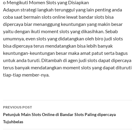
o Mengikuti Momen Slots yang Disiapkan
Adapun strategi langkah terunggul yang lain penting anda
coba saat bermain slots online lewat bandar slots bisa
dipercaya biar menanggung keuntungan yang makin besar
yaitu dengan ikuti moment slots yang dikasihkan. Sebab
umumnya, even slots yang didatangkan oleh biro judi slots
bisa dipercaya terus mendatangkan bisa lebih banyak
keuntungan-keuntungan besar maka amat patut serta bagus
untuk anda turuti. Ditambah di agen judi slots dapat dipercaya
terus banyak mendatangkan moment slots yang dapat dituruti
tiap-tiap member-nya.
Post
PREVIOUS POST
navigation
Petunjuk Main Slots Online di Bandar Slots Paling dipercaya
Tujuhbelas