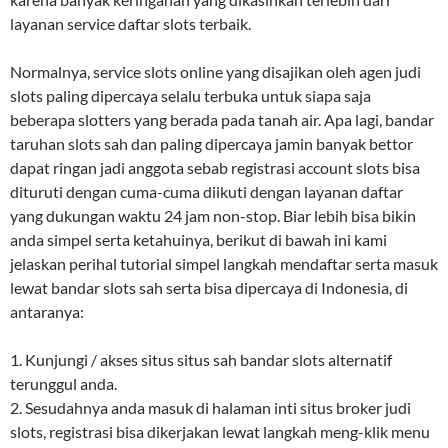
layanan service daftar slots terbaik.
Normalnya, service slots online yang disajikan oleh agen judi
slots paling dipercaya selalu terbuka untuk siapa saja
beberapa slotters yang berada pada tanah air. Apa lagi, bandar
taruhan slots sah dan paling dipercaya jamin banyak bettor
dapat ringan jadi anggota sebab registrasi account slots bisa
dituruti dengan cuma-cuma diikuti dengan layanan daftar
yang dukungan waktu 24 jam non-stop. Biar lebih bisa bikin
anda simpel serta ketahuinya, berikut di bawah ini kami
jelaskan perihal tutorial simpel langkah mendaftar serta masuk
lewat bandar slots sah serta bisa dipercaya di Indonesia, di
antaranya:
1. Kunjungi / akses situs situs sah bandar slots alternatif
terunggul anda.
2. Sesudahnya anda masuk di halaman inti situs broker judi
slots, registrasi bisa dikerjakan lewat langkah meng-klik menu