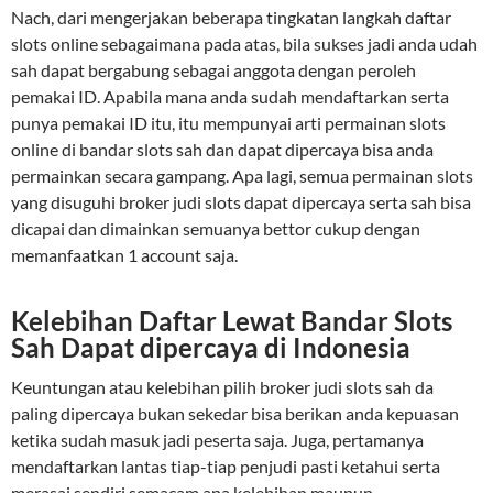
Nach, dari mengerjakan beberapa tingkatan langkah daftar
slots online sebagaimana pada atas, bila sukses jadi anda udah
sah dapat bergabung sebagai anggota dengan peroleh
pemakai ID. Apabila mana anda sudah mendaftarkan serta
punya pemakai ID itu, itu mempunyai arti permainan slots
online di bandar slots sah dan dapat dipercaya bisa anda
permainkan secara gampang. Apa lagi, semua permainan slots
yang disuguhi broker judi slots dapat dipercaya serta sah bisa
dicapai dan dimainkan semuanya bettor cukup dengan
memanfaatkan 1 account saja.
Kelebihan Daftar Lewat Bandar Slots
Sah Dapat dipercaya di Indonesia
Keuntungan atau kelebihan pilih broker judi slots sah da
paling dipercaya bukan sekedar bisa berikan anda kepuasan
ketika sudah masuk jadi peserta saja. Juga, pertamanya
mendaftarkan lantas tiap-tiap penjudi pasti ketahui serta
merasai sendiri semacam apa kelebihan maupun