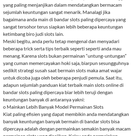
yang paling menjanjikan dalam mendatangkan bermacam
sejumlah keuntungan sangat menarik. Manalagi jika
bagaimana anda main di bandar slots paling dipercaya yang
sangat tersohor terus siapkan lebih beberapa keuntungan
ketimbang biro judi slots lain.
Meski begitu, anda perlu tetap mengenal dan menyadari
beberapa trick serta tips terbaik seperti seperti anda mau
menang. Karena slots bukan permainan “untung-untungan”
yang cuman memercayakan hoki saja, biarpun sesungguhnya
sedikit strategi susah saat bermain slots maka amat wajar
untuk dicoba juga oleh beberapa penjudi pemula. Saat itu,
adapun sejumlah panduan kiat terbaik main slots online di
bandar slots paling dipercaya biar lebih teruji dengan
keuntungan banyak di antaranya yakni:
o Mainkan Lebih Banyak Model Permainan Slots
Kiat paling efisien yang dapat membikin anda mendatangkan
banyak keuntungan banyak bermain di bandar slots bisa
dipercaya adalah dengan permainkan semakin banyak macam
permainan slots yang disajikan. Kalau anda permainkan