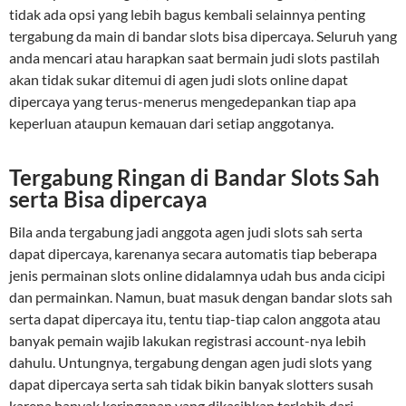
tidak ada opsi yang lebih bagus kembali selainnya penting
tergabung da main di bandar slots bisa dipercaya. Seluruh yang
anda mencari atau harapkan saat bermain judi slots pastilah
akan tidak sukar ditemui di agen judi slots online dapat
dipercaya yang terus-menerus mengedepankan tiap apa
keperluan ataupun kemauan dari setiap anggotanya.
Tergabung Ringan di Bandar Slots Sah
serta Bisa dipercaya
Bila anda tergabung jadi anggota agen judi slots sah serta
dapat dipercaya, karenanya secara automatis tiap beberapa
jenis permainan slots online didalamnya udah bus anda cicipi
dan permainkan. Namun, buat masuk dengan bandar slots sah
serta dapat dipercaya itu, tentu tiap-tiap calon anggota atau
banyak pemain wajib lakukan registrasi account-nya lebih
dahulu. Untungnya, tergabung dengan agen judi slots yang
dapat dipercaya serta sah tidak bikin banyak slotters susah
karena banyak keringanan yang dikasihkan terlebih dari