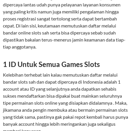
dipercaya lantas udah punya pelayanan layanan konsumen
yang paling kritis namun juga memiliki pengalaman hingga
proses registrasi sangat tertolong serta dapat bertambah
cepat. Di lain sisi, keutamaan memutuskan daftar melalui
bandar online slots sah serta bisa dipercaya sebab sudah
dipastikan bakalan terus-menerus jamin keamanan data tiap-
tiap anggotanya.
1 ID Untuk Semua Games Slots
Kelebihan terhebat lain kalau memutuskan daftar melalui
bandar slots sah dan dapat dipercaya di Indonesia adalah 1
account atau ID yang selanjutnya anda dapatkan sehabis
sukses mendaftarkan bisa dipakai buat mainkan seluruhnya
tipe permainan slots online yang disiapkan didalamnya . Maka,
jikamana anda pengin membuka atau bermain permainan slots
yang tidak sama, pastinya gak pakai repot kembali harus punya
banyak account hingga lebih meringankan juga sekaligus
memberi kepuasan.