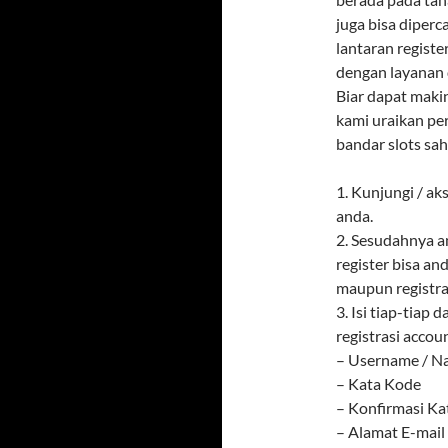
juga bisa diperc
lantaran registe
dengan layanan 
Biar dapat mak
kami uraikan per
bandar slots sah
1. Kunjungi / aks
anda.
2. Sesudahnya an
register bisa a
maupun registra
3. Isi tiap-tiap 
registrasi accou
– Username / N
– Kata Kode
– Konfirmasi Ka
– Alamat E-mail