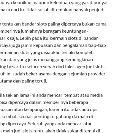
 punya keunikan maupun kelebihan yang yak dipunyai
 maka dari itu tidak susah ditemukan banyak penjudi.
tentukan bandar slots paling dipercaya bukan cuma
emberinya jumlahnya beragam keuntungan-
ik saja. Lebih pada itu, bermain slots di bandar
ercaya juga jamin kepuasan dan pengalaman tiap-tiap
permainan slots yang disiapkan terlalu komplet,
kan dan yang jelas menanggung kemungkinan
g besar. Itu seluruh sebab dari faksi agen judi slots
jauh ini sudah bekerjasama dengan sejumlah provider
utama dan paling teruji.
ila sekian lama ini anda mencari tempat atau media
 bisa dipercaya dalam memberinya beberapa
uasan atau kelapangan, karena itu tidak ada opsi
 kembali kecuali penting tergabung da main di
ing dipercaya. Seluruh yang anda mencari atau
t main judi slots tentu akan tidak sukar ditemui di