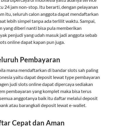
tu 24 jam non-stop. Itu berarti, dengan pelayanan
jam itu, seluruh calon anggota dapat mendaftarkan
aat lebih simpel tanpa ada terlilit waktu. Sampai,
m yang diberi nanti bisa pula memberikan
ak penjudi yang udah masuk jadi anggota sebab
ots online dapat kapan pun juga.
eluruh Pembayaran
la mana mendaftarkan di bandar slots sah paling
donesia yaitu dapat deposit lewat type pembayaran
 agen judi slots online dapat dipercaya sediakan
stem pembayaran yang komplet maka bisa terus
semua anggotanya baik itu daftar melalui deposit
bank atau barangkali deposit lewat e-wallet.
ftar Cepat dan Aman