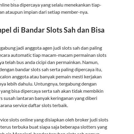
online bisa dipercaya yang selalu menekankan tiap-
uan ataupun impian dari setiap member-nya.
pel di Bandar Slots Sah dan Bisa
gabung jadi anggota agen judi slots sah dan paling
 secara automatic tiap macam-macam permainan slots
ya telah bus anda cicipi dan permainkan. Namun,
engan bandar slots sah serta paling dipercaya itu,
p calon anggota atau banyak pemain mesti kerjakan
-nya lebih dahulu. Untungnya, tergabung dengan
s yang bisa dipercaya serta sah akan tidak membikin
rs susah lantaran banyak keringanan yang diberi
arana service daftar slots terbaik.
ice slots online yang disiapkan oleh broker judi slots
terus terbuka buat siapa saja beberapa slotters yang
ah air. Manalagi, bandar taruhan slots sah namun