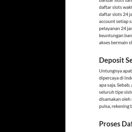
daftar slots wak
daftar slots 24 
account setiap s
pelayanan 24 ja
keuntungan bany
akses bermain sl
Deposit S
Untungnya apabi
dipercaya di In
apa saja. Sebab,
seluruh tipe si
disamakan oleh 
pulsa, rekening 
Proses Da