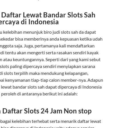
 Daftar Lewat Bandar Slots Sah
ercaya di Indonesia
 kelebihan menunjuk biro judi slots sah da dapat
 sekedar bisa memberinya anda kepuasan ketika udah
nggota saja. Juga, pertamanya kali mendaftarkan
udi tentu akan mengerti serta rasakan sendiri kayak
n atau keuntungannya. Seperti dari yang kami sebut
di slots paling dipercaya sendiri menyiapkan sarana
udi slots terpilih maka mendukung kelapangan,
pai kenyamanan tiap-tiap calon member-nya. Adapun
 lewat bandar slots sah dapat dipercaya di Indonesia
peroleh di antaranya berikut ini adalah:
 Daftar Slots 24 Jam Non stop
bagai kelebihan terhebat serta menarik daftar lewat
 bisa dipercaya di Indonesia yaitu adanya service