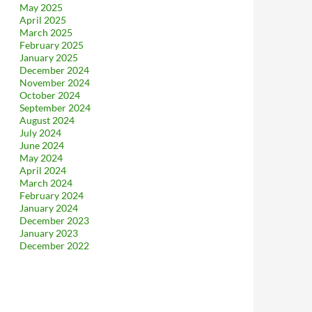
May 2025
April 2025
March 2025
February 2025
January 2025
December 2024
November 2024
October 2024
September 2024
August 2024
July 2024
June 2024
May 2024
April 2024
March 2024
February 2024
January 2024
December 2023
January 2023
December 2022