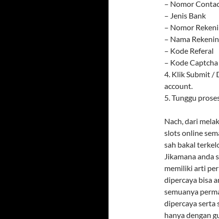
– Nomor Contac
– Jenis Bank
– Nomor Rekeni
– Nama Rekenin
– Kode Referal
– Kode Captcha
4. Klik Submit 
account.
5. Tunggu proses
Nach, dari mela
slots online sem
sah bakal terke
Jikamana anda s
memiliki arti pe
dipercaya bisa 
semuanya permain
dipercaya serta
hanya dengan gu