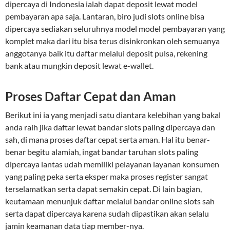
dipercaya di Indonesia ialah dapat deposit lewat model
pembayaran apa saja. Lantaran, biro judi slots online bisa
dipercaya sediakan seluruhnya model model pembayaran yang
komplet maka dari itu bisa terus disinkronkan oleh semuanya
anggotanya baik itu daftar melalui deposit pulsa, rekening
bank atau mungkin deposit lewat e-wallet.
Proses Daftar Cepat dan Aman
Berikut ini ia yang menjadi satu diantara kelebihan yang bakal
anda raih jika daftar lewat bandar slots paling dipercaya dan
sah, di mana proses daftar cepat serta aman. Hal itu benar-
benar begitu alamiah, ingat bandar taruhan slots paling
dipercaya lantas udah memiliki pelayanan layanan konsumen
yang paling peka serta eksper maka proses register sangat
terselamatkan serta dapat semakin cepat. Di lain bagian,
keutamaan menunjuk daftar melalui bandar online slots sah
serta dapat dipercaya karena sudah dipastikan akan selalu
jamin keamanan data tiap member-nya.