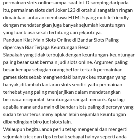
permainan slots online sampai saat ini. Disamping daripada
itu, permainan slots dari Joker123 diketahui sangatlah ringan
dimainkan lantaran membawa HTML5 yang mobile friendly
dengan mendatangkan juga banyak sejumlah keuntungan
yang luar biasa sekali terhitung dari jekpotnya.
Panduan Kiat Main Slots Online di Bandar Slots Paling
dipercaya Biar Terjaga Keuntungan Besar
Siapakah yang tidak terbujuk dengan keuntungan-keuntungan
paling besar saat bermain judi slots online. Argumen paling
besar kenapa sebagian orang bettor tertarik permainkan
games slots sebab menghendaki banyak keuntungan yang
banyak, ditambah lantaran slots sendiri yaitu permainan
terhebat yang paling menjanjikan dalam mendatangkan
bermacam sejumlah keuntungan sangat menarik. Apa lagi
apabila mana anda main di bandar slots paling dipercaya yang
sudah tenar terus menyiapkan lebih sejumlah keuntungan
dibandingkan biro judi slots lain.
Walaupun begitu, anda perlu tetap mengenal dan mengerti
sejumlah trick dan tips terbaik sebagai halnya seperti anda