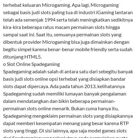
terhebat keluaran Microgaming. Apa lagi, Microgaming
sebagai basis judi slots paling tua di industri iGaming lantaran
telah ada semenjak 1994 serta telah meningkatkan sedikitnya
kira-kira beberapa ratus macam permainan slots hingga
sampai saat ini. Saat itu, semuanya permainan slots yang
dibentuk provider Microgaming bisa juga dimainkan dengan
begitu simpel karena benar-benar mobile friendly serta sudah
ditunjang HTML5.
o Slot Online Spadegaming
Spadegaming adalah salah di antara satu dari sebegitu banyak
basis judi slots online opsi terhebat yang disiapkan bandar
slots dapat dipercaya. Ada pada tahun 2013, kelihatannya
Spadegaming sudah memiliki lumayan banyak pengalaman
dalam mendatangkan dan bikin beberapa permainan-
permainan slots online menarik. Bukan cuma hanya itu,
Spadegaming mengeklaim permainan slots yang disiapkannya
dapat memberi kesempatan menang yang besar karena RTP
slots yang tinggi. Di sisi lainnya, apa saja model games slots
dari Spadegaming yang selanjutnya anda permainkan nyata