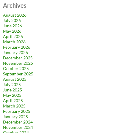
Archives
August 2026
July 2026
June 2026
May 2026
April 2026
March 2026
February 2026
January 2026
December 2025
November 2025
October 2025
September 2025
August 2025
July 2025
June 2025
May 2025
April 2025
March 2025
February 2025
January 2025
December 2024
November 2024
October 2024