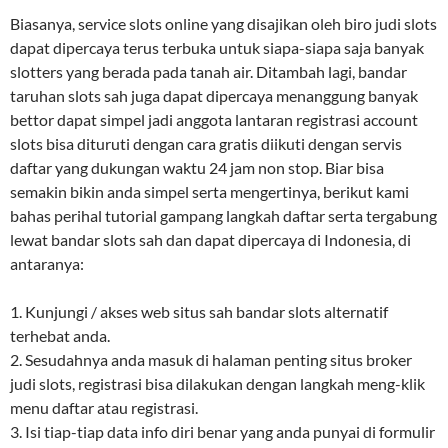
Biasanya, service slots online yang disajikan oleh biro judi slots
dapat dipercaya terus terbuka untuk siapa-siapa saja banyak
slotters yang berada pada tanah air. Ditambah lagi, bandar
taruhan slots sah juga dapat dipercaya menanggung banyak
bettor dapat simpel jadi anggota lantaran registrasi account
slots bisa dituruti dengan cara gratis diikuti dengan servis
daftar yang dukungan waktu 24 jam non stop. Biar bisa
semakin bikin anda simpel serta mengertinya, berikut kami
bahas perihal tutorial gampang langkah daftar serta tergabung
lewat bandar slots sah dan dapat dipercaya di Indonesia, di
antaranya:
1. Kunjungi / akses web situs sah bandar slots alternatif
terhebat anda.
2. Sesudahnya anda masuk di halaman penting situs broker
judi slots, registrasi bisa dilakukan dengan langkah meng-klik
menu daftar atau registrasi.
3. Isi tiap-tiap data info diri benar yang anda punyai di formulir