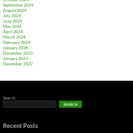
September 2024
August 2024
July 2024
June 2024
May 2024
April 2024
March 2024
February 2024
January 2024
December 2023
January 2023
December 2022
Search
SEARCH
Recent Posts