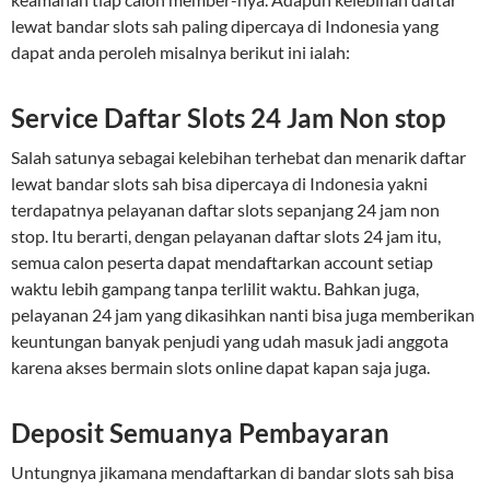
lewat bandar slots sah paling dipercaya di Indonesia yang
dapat anda peroleh misalnya berikut ini ialah:
Service Daftar Slots 24 Jam Non stop
Salah satunya sebagai kelebihan terhebat dan menarik daftar
lewat bandar slots sah bisa dipercaya di Indonesia yakni
terdapatnya pelayanan daftar slots sepanjang 24 jam non
stop. Itu berarti, dengan pelayanan daftar slots 24 jam itu,
semua calon peserta dapat mendaftarkan account setiap
waktu lebih gampang tanpa terlilit waktu. Bahkan juga,
pelayanan 24 jam yang dikasihkan nanti bisa juga memberikan
keuntungan banyak penjudi yang udah masuk jadi anggota
karena akses bermain slots online dapat kapan saja juga.
Deposit Semuanya Pembayaran
Untungnya jikamana mendaftarkan di bandar slots sah bisa