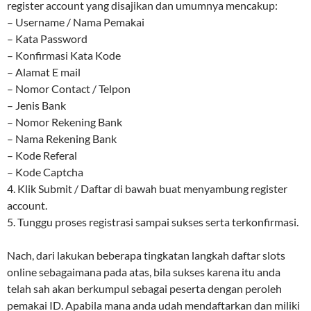
register account yang disajikan dan umumnya mencakup:
– Username / Nama Pemakai
– Kata Password
– Konfirmasi Kata Kode
– Alamat E mail
– Nomor Contact / Telpon
– Jenis Bank
– Nomor Rekening Bank
– Nama Rekening Bank
– Kode Referal
– Kode Captcha
4. Klik Submit / Daftar di bawah buat menyambung register
account.
5. Tunggu proses registrasi sampai sukses serta terkonfirmasi.
Nach, dari lakukan beberapa tingkatan langkah daftar slots
online sebagaimana pada atas, bila sukses karena itu anda
telah sah akan berkumpul sebagai peserta dengan peroleh
pemakai ID. Apabila mana anda udah mendaftarkan dan miliki