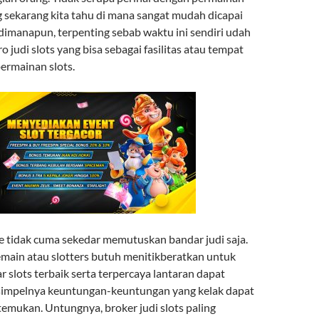
 sekarang kita tahu di mana sangat mudah dicapai
dimanapun, terpenting sebab waktu ini sendiri udah
o judi slots yang bisa sebagai fasilitas atau tempat
ermainan slots.
ne tidak cuma sekedar memutuskan bandar judi saja.
pemain atau slotters butuh menitikberatkan untuk
 slots terbaik serta terpercaya lantaran dapat
simpelnya keuntungan-keuntungan yang kelak dapat
temukan. Untungnya, broker judi slots paling