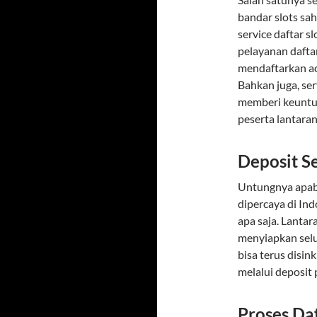
bandar slots sah
service daftar s
pelayanan daftar
mendaftarkan acc
Bahkan juga, ser
memberi keuntun
peserta lantaran
Deposit 
Untungnya apabi
dipercaya di In
apa saja. Lantara
menyiapkan sel
bisa terus disin
melalui deposit 
Proses Da