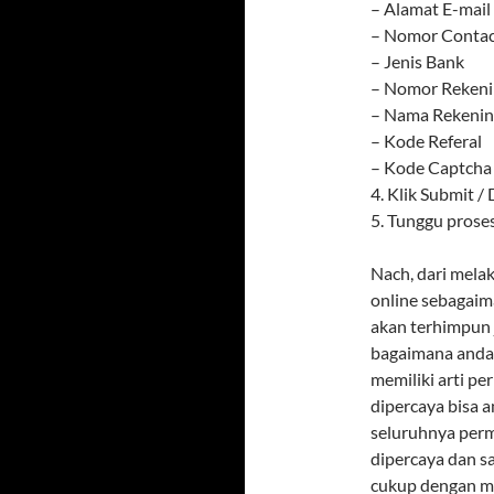
– Alamat E-mail
– Nomor Contact
– Jenis Bank
– Nomor Rekeni
– Nama Rekenin
– Kode Referal
– Kode Captcha
4. Klik Submit /
5. Tunggu proses
Nach, dari mela
online sebagaim
akan terhimpun 
bagaimana anda 
memiliki arti pe
dipercaya bisa 
seluruhnya perma
dipercaya dan s
cukup dengan me