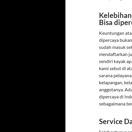
Kelebihan
Bisa diper
Keuntungan atau
dipercaya bukan
sudah masuk sel
mendaftarkan ju
sendiri kayak ap
kami sebut di at
sarana pelayana
kelapangan, kel
anggotanya. Ada
dipercaya di In
sebagaimana ber
Service Da
Salah satunya se