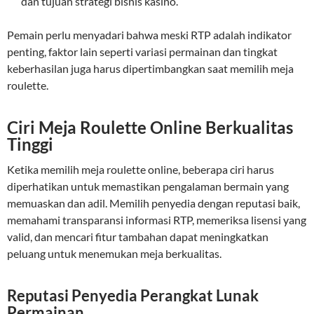
dan tujuan strategi bisnis kasino.
Pemain perlu menyadari bahwa meski RTP adalah indikator
penting, faktor lain seperti variasi permainan dan tingkat
keberhasilan juga harus dipertimbangkan saat memilih meja
roulette.
Ciri Meja Roulette Online Berkualitas
Tinggi
Ketika memilih meja roulette online, beberapa ciri harus
diperhatikan untuk memastikan pengalaman bermain yang
memuaskan dan adil. Memilih penyedia dengan reputasi baik,
memahami transparansi informasi RTP, memeriksa lisensi yang
valid, dan mencari fitur tambahan dapat meningkatkan
peluang untuk menemukan meja berkualitas.
Reputasi Penyedia Perangkat Lunak
Permainan