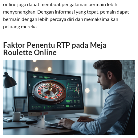
online juga dapat membuat pengalaman bermain lebih
menyenangkan. Dengan informasi yang tepat, pemain dapat
bermain dengan lebih percaya diri dan memaksimalkan
peluang mereka.
Faktor Penentu RTP pada Meja
Roulette Online