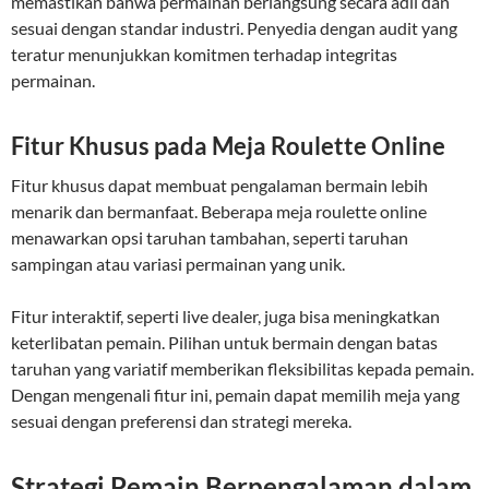
memastikan bahwa permainan berlangsung secara adil dan
sesuai dengan standar industri. Penyedia dengan audit yang
teratur menunjukkan komitmen terhadap integritas
permainan.
Fitur Khusus pada Meja Roulette Online
Fitur khusus dapat membuat pengalaman bermain lebih
menarik dan bermanfaat. Beberapa meja roulette online
menawarkan opsi taruhan tambahan, seperti taruhan
sampingan atau variasi permainan yang unik.
Fitur interaktif, seperti live dealer, juga bisa meningkatkan
keterlibatan pemain. Pilihan untuk bermain dengan batas
taruhan yang variatif memberikan fleksibilitas kepada pemain.
Dengan mengenali fitur ini, pemain dapat memilih meja yang
sesuai dengan preferensi dan strategi mereka.
Strategi Pemain Berpengalaman dalam