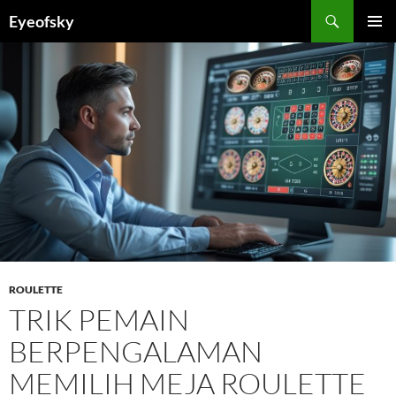
Eyeofsky
SKIP
PRIMAR
TO
MENU
CONTENT
ROULETTE
TRIK PEMAIN
BERPENGALAMAN
MEMILIH MEJA ROULETTE