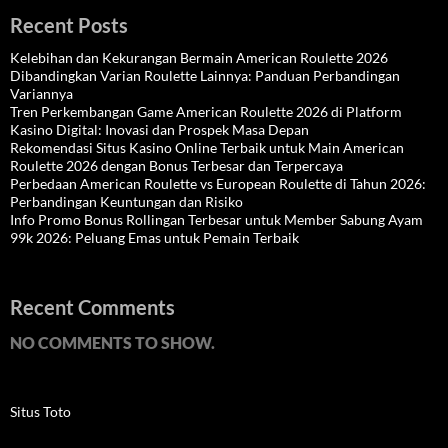
Recent Posts
Kelebihan dan Kekurangan Bermain American Roulette 2026
Dibandingkan Varian Roulette Lainnya: Panduan Perbandingan
Variannya
Tren Perkembangan Game American Roulette 2026 di Platform
Kasino Digital: Inovasi dan Prospek Masa Depan
Rekomendasi Situs Kasino Online Terbaik untuk Main American
Roulette 2026 dengan Bonus Terbesar dan Terpercaya
Perbedaan American Roulette vs European Roulette di Tahun 2026:
Perbandingan Keuntungan dan Risiko
Info Promo Bonus Rollingan Terbesar untuk Member Sabung Ayam
99k 2026: Peluang Emas untuk Pemain Terbaik
Recent Comments
NO COMMENTS TO SHOW.
Situs Toto