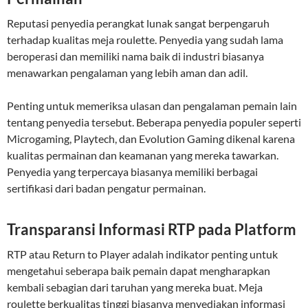
Reputasi penyedia perangkat lunak sangat berpengaruh
terhadap kualitas meja roulette. Penyedia yang sudah lama
beroperasi dan memiliki nama baik di industri biasanya
menawarkan pengalaman yang lebih aman dan adil.
Penting untuk memeriksa ulasan dan pengalaman pemain lain
tentang penyedia tersebut. Beberapa penyedia populer seperti
Microgaming, Playtech, dan Evolution Gaming dikenal karena
kualitas permainan dan keamanan yang mereka tawarkan.
Penyedia yang terpercaya biasanya memiliki berbagai
sertifikasi dari badan pengatur permainan.
Transparansi Informasi RTP pada Platform
RTP atau Return to Player adalah indikator penting untuk
mengetahui seberapa baik pemain dapat mengharapkan
kembali sebagian dari taruhan yang mereka buat. Meja
roulette berkualitas tinggi biasanya menyediakan informasi