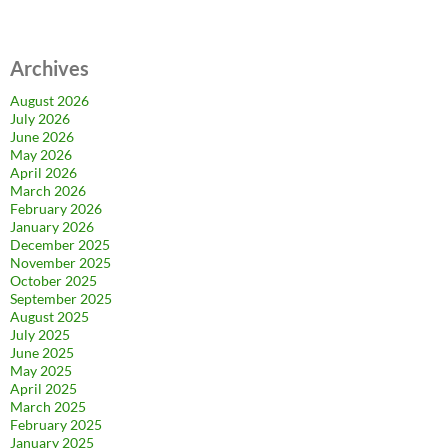
Archives
August 2026
July 2026
June 2026
May 2026
April 2026
March 2026
February 2026
January 2026
December 2025
November 2025
October 2025
September 2025
August 2025
July 2025
June 2025
May 2025
April 2025
March 2025
February 2025
January 2025