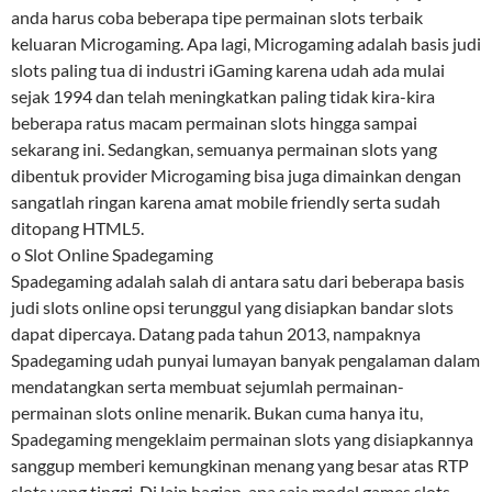
anda harus coba beberapa tipe permainan slots terbaik
keluaran Microgaming. Apa lagi, Microgaming adalah basis judi
slots paling tua di industri iGaming karena udah ada mulai
sejak 1994 dan telah meningkatkan paling tidak kira-kira
beberapa ratus macam permainan slots hingga sampai
sekarang ini. Sedangkan, semuanya permainan slots yang
dibentuk provider Microgaming bisa juga dimainkan dengan
sangatlah ringan karena amat mobile friendly serta sudah
ditopang HTML5.
o Slot Online Spadegaming
Spadegaming adalah salah di antara satu dari beberapa basis
judi slots online opsi terunggul yang disiapkan bandar slots
dapat dipercaya. Datang pada tahun 2013, nampaknya
Spadegaming udah punyai lumayan banyak pengalaman dalam
mendatangkan serta membuat sejumlah permainan-
permainan slots online menarik. Bukan cuma hanya itu,
Spadegaming mengeklaim permainan slots yang disiapkannya
sanggup memberi kemungkinan menang yang besar atas RTP
slots yang tinggi. Di lain bagian, apa saja model games slots