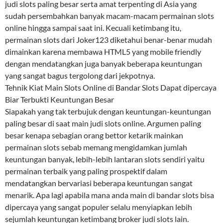
judi slots paling besar serta amat terpenting di Asia yang
sudah persembahkan banyak macam-macam permainan slots
online hingga sampai saat ini. Kecuali ketimbang itu,
permainan slots dari Joker123 diketahui benar-benar mudah
dimainkan karena membawa HTML5 yang mobile friendly
dengan mendatangkan juga banyak beberapa keuntungan
yang sangat bagus tergolong dari jekpotnya.
Tehnik Kiat Main Slots Online di Bandar Slots Dapat dipercaya
Biar Terbukti Keuntungan Besar
Siapakah yang tak terbujuk dengan keuntungan-keuntungan
paling besar di saat main judi slots online. Argumen paling
besar kenapa sebagian orang bettor ketarik mainkan
permainan slots sebab memang mengidamkan jumlah
keuntungan banyak, lebih-lebih lantaran slots sendiri yaitu
permainan terbaik yang paling prospektif dalam
mendatangkan bervariasi beberapa keuntungan sangat
menarik. Apa lagi apabila mana anda main di bandar slots bisa
dipercaya yang sangat populer selalu menyiapkan lebih
sejumlah keuntungan ketimbang broker judi slots lain.