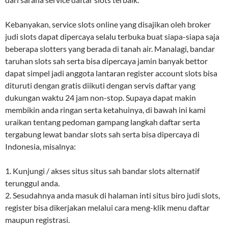
Kebanyakan, service slots online yang disajikan oleh broker
judi slots dapat dipercaya selalu terbuka buat siapa-siapa saja
beberapa slotters yang berada di tanah air. Manalagi, bandar
taruhan slots sah serta bisa dipercaya jamin banyak bettor
dapat simpel jadi anggota lantaran register account slots bisa
dituruti dengan gratis diikuti dengan servis daftar yang
dukungan waktu 24 jam non-stop. Supaya dapat makin
membikin anda ringan serta ketahuinya, di bawah ini kami
uraikan tentang pedoman gampang langkah daftar serta
tergabung lewat bandar slots sah serta bisa dipercaya di
Indonesia, misalnya:
1. Kunjungi / akses situs situs sah bandar slots alternatif
terunggul anda.
2. Sesudahnya anda masuk di halaman inti situs biro judi slots,
register bisa dikerjakan melalui cara meng-klik menu daftar
maupun registrasi.