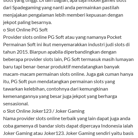
dari Spadegaming yang nanti anda permainkan pastilah
menjajakan pengalaman lebih memberi kepuasan dengan
jekpot paling besarnya.
o Slot Online PG Soft
Provider slots online PG Soft atau yang namanya Pocket
Permainan Soft ini ikut menyemarakkan industri judi slots di
tahun 2015. Biarpun apabila diperbandingkan dengan
beberapa provider slots lain, PG Soft termasuk masih lumayan
baru tapi benar-benar produktif mendatangkan banyak
macam-macam permainan slots online. Juga gak cuman hanya
itu, PG Soft pun mendatangkan permainan slots yang
tawarkan kelebihan, contohnya dari kemungkinan
kemenangannya yang besar juga jekpot yang berharga
sensasional.
o Slot Online Joker123 / Joker Gaming
Nama provider slots online terbaik yang lain dapat juga anda
coba gamenya di bandar slots dapat dipercaya Indonesia ialah
Joker Gaming atau Joker123. Joker Gaming sendiri yaitu basis