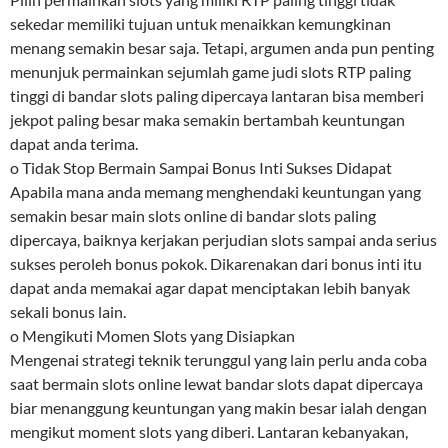
sekedar memiliki tujuan untuk menaikkan kemungkinan
menang semakin besar saja. Tetapi, argumen anda pun penting
menunjuk permainkan sejumlah game judi slots RTP paling
tinggi di bandar slots paling dipercaya lantaran bisa memberi
jekpot paling besar maka semakin bertambah keuntungan
dapat anda terima.
o Tidak Stop Bermain Sampai Bonus Inti Sukses Didapat
Apabila mana anda memang menghendaki keuntungan yang
semakin besar main slots online di bandar slots paling
dipercaya, baiknya kerjakan perjudian slots sampai anda serius
sukses peroleh bonus pokok. Dikarenakan dari bonus inti itu
dapat anda memakai agar dapat menciptakan lebih banyak
sekali bonus lain.
o Mengikuti Momen Slots yang Disiapkan
Mengenai strategi teknik terunggul yang lain perlu anda coba
saat bermain slots online lewat bandar slots dapat dipercaya
biar menanggung keuntungan yang makin besar ialah dengan
mengikut moment slots yang diberi. Lantaran kebanyakan,