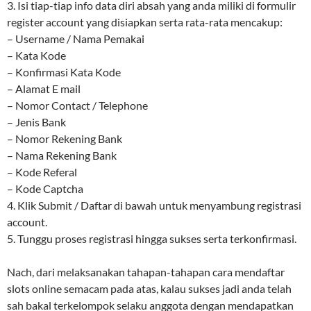
3. Isi tiap-tiap info data diri absah yang anda miliki di formulir
register account yang disiapkan serta rata-rata mencakup:
– Username / Nama Pemakai
– Kata Kode
– Konfirmasi Kata Kode
– Alamat E mail
– Nomor Contact / Telephone
– Jenis Bank
– Nomor Rekening Bank
– Nama Rekening Bank
– Kode Referal
– Kode Captcha
4. Klik Submit / Daftar di bawah untuk menyambung registrasi
account.
5. Tunggu proses registrasi hingga sukses serta terkonfirmasi.
Nach, dari melaksanakan tahapan-tahapan cara mendaftar
slots online semacam pada atas, kalau sukses jadi anda telah
sah bakal terkelompok selaku anggota dengan mendapatkan