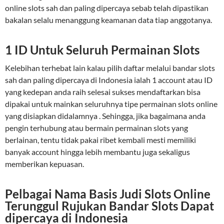
online slots sah dan paling dipercaya sebab telah dipastikan
bakalan selalu menanggung keamanan data tiap anggotanya.
1 ID Untuk Seluruh Permainan Slots
Kelebihan terhebat lain kalau pilih daftar melalui bandar slots
sah dan paling dipercaya di Indonesia ialah 1 account atau ID
yang kedepan anda raih selesai sukses mendaftarkan bisa
dipakai untuk mainkan seluruhnya tipe permainan slots online
yang disiapkan didalamnya . Sehingga, jika bagaimana anda
pengin terhubung atau bermain permainan slots yang
berlainan, tentu tidak pakai ribet kembali mesti memiliki
banyak account hingga lebih membantu juga sekaligus
memberikan kepuasan.
Pelbagai Nama Basis Judi Slots Online
Terunggul Rujukan Bandar Slots Dapat
dipercaya di Indonesia