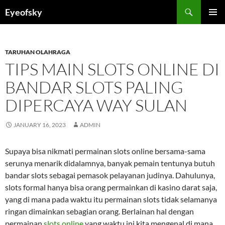
Eyeofsky
SKIP
PRIMAR
TO
MENU
CONTENT
TARUHAN OLAHRAGA
TIPS MAIN SLOTS ONLINE DI
BANDAR SLOTS PALING
DIPERCAYA WAY SULAN
JANUARY 16, 2023
ADMIN
Supaya bisa nikmati permainan slots online bersama-sama
serunya menarik didalamnya, banyak pemain tentunya butuh
bandar slots sebagai pemasok pelayanan judinya. Dahulunya,
slots formal hanya bisa orang permainkan di kasino darat saja,
yang di mana pada waktu itu permainan slots tidak selamanya
ringan dimainkan sebagian orang. Berlainan hal dengan
permainan
slots online
yang waktu ini kita mengenal di mana