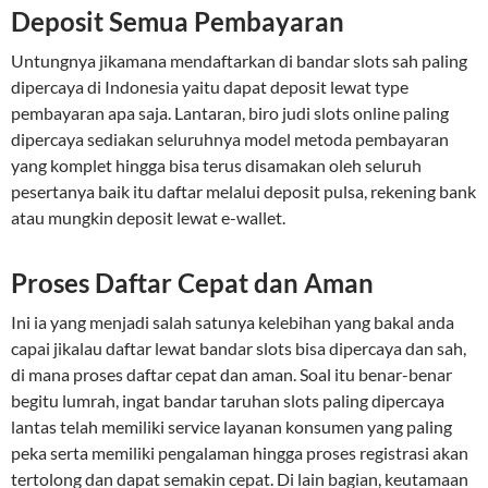
Deposit Semua Pembayaran
Untungnya jikamana mendaftarkan di bandar slots sah paling
dipercaya di Indonesia yaitu dapat deposit lewat type
pembayaran apa saja. Lantaran, biro judi slots online paling
dipercaya sediakan seluruhnya model metoda pembayaran
yang komplet hingga bisa terus disamakan oleh seluruh
pesertanya baik itu daftar melalui deposit pulsa, rekening bank
atau mungkin deposit lewat e-wallet.
Proses Daftar Cepat dan Aman
Ini ia yang menjadi salah satunya kelebihan yang bakal anda
capai jikalau daftar lewat bandar slots bisa dipercaya dan sah,
di mana proses daftar cepat dan aman. Soal itu benar-benar
begitu lumrah, ingat bandar taruhan slots paling dipercaya
lantas telah memiliki service layanan konsumen yang paling
peka serta memiliki pengalaman hingga proses registrasi akan
tertolong dan dapat semakin cepat. Di lain bagian, keutamaan