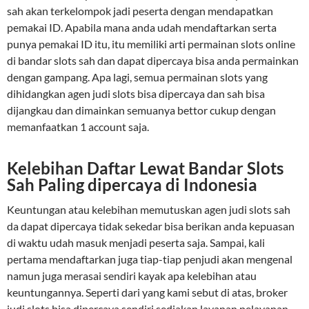
sah akan terkelompok jadi peserta dengan mendapatkan
pemakai ID. Apabila mana anda udah mendaftarkan serta
punya pemakai ID itu, itu memiliki arti permainan slots online
di bandar slots sah dan dapat dipercaya bisa anda permainkan
dengan gampang. Apa lagi, semua permainan slots yang
dihidangkan agen judi slots bisa dipercaya dan sah bisa
dijangkau dan dimainkan semuanya bettor cukup dengan
memanfaatkan 1 account saja.
Kelebihan Daftar Lewat Bandar Slots
Sah Paling dipercaya di Indonesia
Keuntungan atau kelebihan memutuskan agen judi slots sah
da dapat dipercaya tidak sekedar bisa berikan anda kepuasan
di waktu udah masuk menjadi peserta saja. Sampai, kali
pertama mendaftarkan juga tiap-tiap penjudi akan mengenal
namun juga merasai sendiri kayak apa kelebihan atau
keuntungannya. Seperti dari yang kami sebut di atas, broker
judi slots bisa dipercaya sendiri sediakan layanan pelayanan