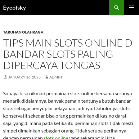
Eyeofsky
SKIP
PRIMAR
TO
MENU
CONTENT
TARUHAN OLAHRAGA
TIPS MAIN SLOTS ONLINE DI
BANDAR SLOTS PALING
DIPERCAYA TONGAS
JANUARY 16, 2023
ADMIN
Supaya bisa nikmati permainan slots online bersama serunya
menarik didalamnya, banyak pemain tentunya butuh bandar
slots sebagai penyuplai pelayanan judinya. Dahulunya, slots
konservatif sekedar bisa orang permainkan di kasino darat
saja, yang di mana pada ketika itu permainan slots tidak mesti
simpel dimainkan sebagian orang. Tidak serupa perihalnya
dengan permainan
slots online
yang sekarang ini kita