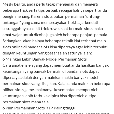
Meski begitu, anda perlu tetap mengenali dan mengerti
beberapa trick serta tips terbaik sebagai halnya seperti anda
pengin menang. Karena slots bukan permainan “untung-
untungan” yang cuma memercayakan hoki saja, kendati
sesungguhnya sedikit trick ruwet saat bermain slots maka
amat wajar untuk dicoba juga oleh beberapa penjudi pemula.
Sedangkan, akan halnya beberapa teknik kiat terhebat main
slots online di bandar slots bisa dipercaya agar lebih terbukti
dengan keuntungan yang besar salah satunya ialah:
o Mainkan Lebih Banyak Model Permainan Slots
Cara amat efisien yang dapat membuat anda hasilkan banyak
keuntungan yang banyak bermain di bandar slots dapat
dipercaya adalah dengan mainkan makin banyak model
permainan slots yang disajikan. Kalau anda mainkan beberapa
pilihan slots game, maknanya kesempatan memperoleh
keuntungan lebih terbuka dipicu bisa diperoleh di tipe
permainan slots mana saja.
o Pilih Permainkan Slots RTP Paling tinggi
Memutuskan mainkan slots yang miliki RTP paling tinggi tidak