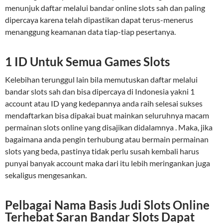
menunjuk daftar melalui bandar online slots sah dan paling
dipercaya karena telah dipastikan dapat terus-menerus
menanggung keamanan data tiap-tiap pesertanya.
1 ID Untuk Semua Games Slots
Kelebihan terunggul lain bila memutuskan daftar melalui
bandar slots sah dan bisa dipercaya di Indonesia yakni 1
account atau ID yang kedepannya anda raih selesai sukses
mendaftarkan bisa dipakai buat mainkan seluruhnya macam
permainan slots online yang disajikan didalamnya . Maka, jika
bagaimana anda pengin terhubung atau bermain permainan
slots yang beda, pastinya tidak perlu susah kembali harus
punyai banyak account maka dari itu lebih meringankan juga
sekaligus mengesankan.
Pelbagai Nama Basis Judi Slots Online
Terhebat Saran Bandar Slots Dapat