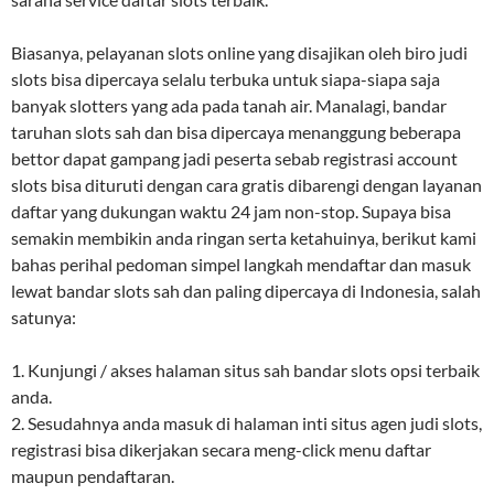
Biasanya, pelayanan slots online yang disajikan oleh biro judi
slots bisa dipercaya selalu terbuka untuk siapa-siapa saja
banyak slotters yang ada pada tanah air. Manalagi, bandar
taruhan slots sah dan bisa dipercaya menanggung beberapa
bettor dapat gampang jadi peserta sebab registrasi account
slots bisa dituruti dengan cara gratis dibarengi dengan layanan
daftar yang dukungan waktu 24 jam non-stop. Supaya bisa
semakin membikin anda ringan serta ketahuinya, berikut kami
bahas perihal pedoman simpel langkah mendaftar dan masuk
lewat bandar slots sah dan paling dipercaya di Indonesia, salah
satunya:
1. Kunjungi / akses halaman situs sah bandar slots opsi terbaik
anda.
2. Sesudahnya anda masuk di halaman inti situs agen judi slots,
registrasi bisa dikerjakan secara meng-click menu daftar
maupun pendaftaran.