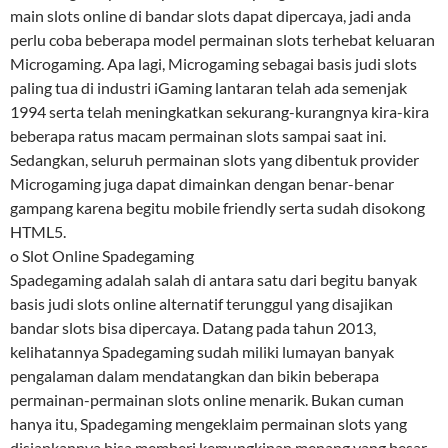
main slots online di bandar slots dapat dipercaya, jadi anda
perlu coba beberapa model permainan slots terhebat keluaran
Microgaming. Apa lagi, Microgaming sebagai basis judi slots
paling tua di industri iGaming lantaran telah ada semenjak
1994 serta telah meningkatkan sekurang-kurangnya kira-kira
beberapa ratus macam permainan slots sampai saat ini.
Sedangkan, seluruh permainan slots yang dibentuk provider
Microgaming juga dapat dimainkan dengan benar-benar
gampang karena begitu mobile friendly serta sudah disokong
HTML5.
o Slot Online Spadegaming
Spadegaming adalah salah di antara satu dari begitu banyak
basis judi slots online alternatif terunggul yang disajikan
bandar slots bisa dipercaya. Datang pada tahun 2013,
kelihatannya Spadegaming sudah miliki lumayan banyak
pengalaman dalam mendatangkan dan bikin beberapa
permainan-permainan slots online menarik. Bukan cuman
hanya itu, Spadegaming mengeklaim permainan slots yang
disiapkannya bisa memberi kemungkinan menang yang besar