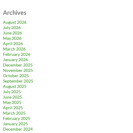
Archives
August 2026
July 2026
June 2026
May 2026
April 2026
March 2026
February 2026
January 2026
December 2025
November 2025
October 2025
September 2025
August 2025
July 2025
June 2025
May 2025
April 2025
March 2025
February 2025
January 2025
December 2024