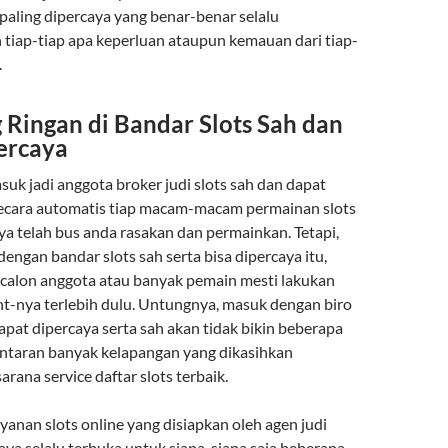
e paling dipercaya yang benar-benar selalu
iap-tiap apa keperluan ataupun kemauan dari tiap-
.
 Ringan di Bandar Slots Sah dan
ercaya
uk jadi anggota broker judi slots sah dan dapat
 secara automatis tiap macam-macam permainan slots
ya telah bus anda rasakan dan permainkan. Tetapi,
engan bandar slots sah serta bisa dipercaya itu,
p calon anggota atau banyak pemain mesti lakukan
unt-nya terlebih dulu. Untungnya, masuk dengan biro
dapat dipercaya serta sah akan tidak bikin beberapa
lantaran banyak kelapangan yang dikasihkan
arana service daftar slots terbaik.
anan slots online yang disiapkan oleh agen judi
caya selalu terbuka untuk siapa-siapa saja beberapa