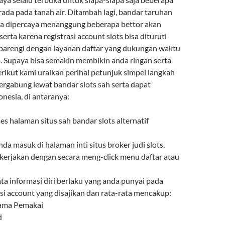
rada pada tanah air. Ditambah lagi, bandar taruhan
isa dipercaya menanggung beberapa bettor akan
erta karena registrasi account slots bisa dituruti
ibarengi dengan layanan daftar yang dukungan waktu
. Supaya bisa semakin membikin anda ringan serta
rikut kami uraikan perihal petunjuk simpel langkah
ergabung lewat bandar slots sah serta dapat
onesia, di antaranya:
ses halaman situs sah bandar slots alternatif
da masuk di halaman inti situs broker judi slots,
dikerjakan dengan secara meng-click menu daftar atau
 data informasi diri berlaku yang anda punyai pada
asi account yang disajikan dan rata-rata mencakup:
ama Pemakai
d