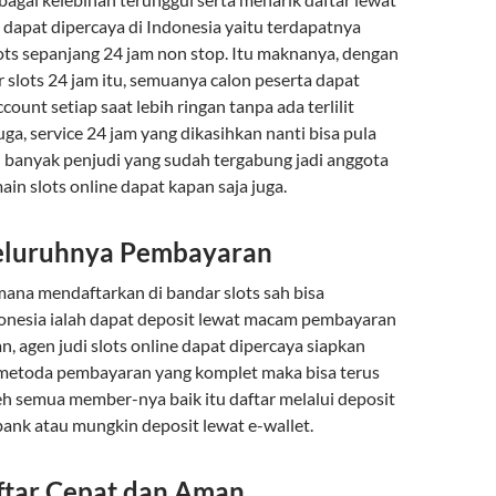
 dapat dipercaya di Indonesia yaitu terdapatnya
lots sepanjang 24 jam non stop. Itu maknanya, dengan
 slots 24 jam itu, semuanya calon peserta dapat
ount setiap saat lebih ringan tanpa ada terlilit
ga, service 24 jam yang dikasihkan nanti bisa pula
 banyak penjudi yang sudah tergabung jadi anggota
ain slots online dapat kapan saja juga.
eluruhnya Pembayaran
ana mendaftarkan di bandar slots sah bisa
donesia ialah dapat deposit lewat macam pembayaran
an, agen judi slots online dapat dipercaya siapkan
metoda pembayaran yang komplet maka bisa terus
eh semua member-nya baik itu daftar melalui deposit
bank atau mungkin deposit lewat e-wallet.
ftar Cepat dan Aman