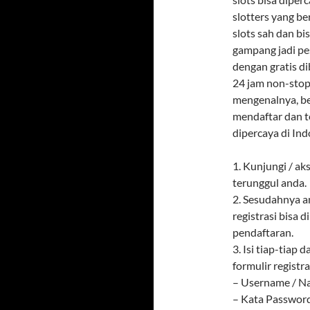
slotters yang be
slots sah dan b
gampang jadi pes
dengan gratis d
24 jam non-stop
mengenalnya, be
mendaftar dan t
dipercaya di Ind
1. Kunjungi / ak
terunggul anda.
2. Sesudahnya an
registrasi bisa 
pendaftaran.
3. Isi tiap-tiap
formulir registr
– Username / N
– Kata Passwor