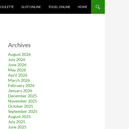
ROULETTE
SLOT ONLINE
TOGEL ONLINE
HOME
Archives
August 2026
July 2026
June 2026
May 2026
April 2026
March 2026
February 2026
January 2026
December 2025
November 2025
October 2025
September 2025
August 2025
July 2025
June 2025