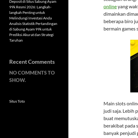
Deposit di Situs Sabung Ayam
online
yang wakt
99k Resmi 2026: Langkah-
langkah Penting untuk
dimainkan diman
Melindungi Investasi Anda
beberapa biro j
Analisis Statistik Pertandingan
bermain games s
di Sabung Ayam 99k untuk
Prediksi Akurat dan Strategi
Taruhan
Recent Comments
NO COMMENTS TO
SHOW.
Situs Toto
Main slots onli
judi saja. Lebih
buat memutuskan
berakibat pada 
banyak penjudi p