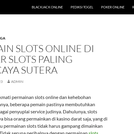
SKIP TO CONTENT
BLACKJACK ONLINE
PEDIKSI TOGEL
POKER ONLINE
AGA
AIN SLOTS ONLINE DI
R SLOTS PALING
CAYA SUTERA
23
ADMIN
kmati permainan slots online dan kehebohan
mnya, beberapa pemain pastinya membutuhkan
agai penyuplai service judinya. Dahulunya, slots
a bisa orang permainkan di kasino darat saja, yang di
itu permainan slots tidak harus gampang dimainkan
 Tidak serupa perihalnya dengan permainan
slots