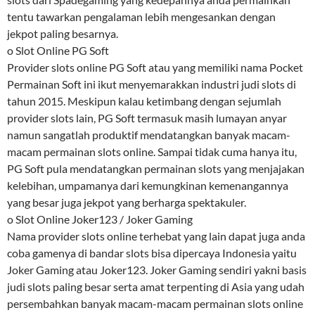
tentu tawarkan pengalaman lebih mengesankan dengan
jekpot paling besarnya.
o Slot Online PG Soft
Provider slots online PG Soft atau yang memiliki nama Pocket
Permainan Soft ini ikut menyemarakkan industri judi slots di
tahun 2015. Meskipun kalau ketimbang dengan sejumlah
provider slots lain, PG Soft termasuk masih lumayan anyar
namun sangatlah produktif mendatangkan banyak macam-
macam permainan slots online. Sampai tidak cuma hanya itu,
PG Soft pula mendatangkan permainan slots yang menjajakan
kelebihan, umpamanya dari kemungkinan kemenangannya
yang besar juga jekpot yang berharga spektakuler.
o Slot Online Joker123 / Joker Gaming
Nama provider slots online terhebat yang lain dapat juga anda
coba gamenya di bandar slots bisa dipercaya Indonesia yaitu
Joker Gaming atau Joker123. Joker Gaming sendiri yakni basis
judi slots paling besar serta amat terpenting di Asia yang udah
persembahkan banyak macam-macam permainan slots online