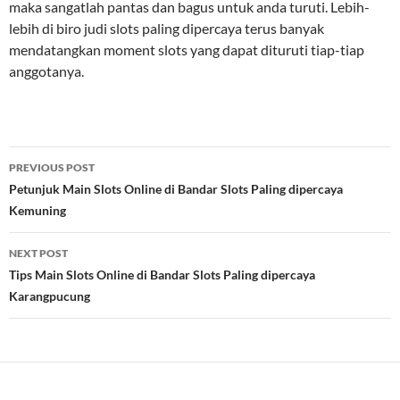
maka sangatlah pantas dan bagus untuk anda turuti. Lebih-
lebih di biro judi slots paling dipercaya terus banyak
mendatangkan moment slots yang dapat dituruti tiap-tiap
anggotanya.
Post
PREVIOUS POST
navigation
Petunjuk Main Slots Online di Bandar Slots Paling dipercaya
Kemuning
NEXT POST
Tips Main Slots Online di Bandar Slots Paling dipercaya
Karangpucung