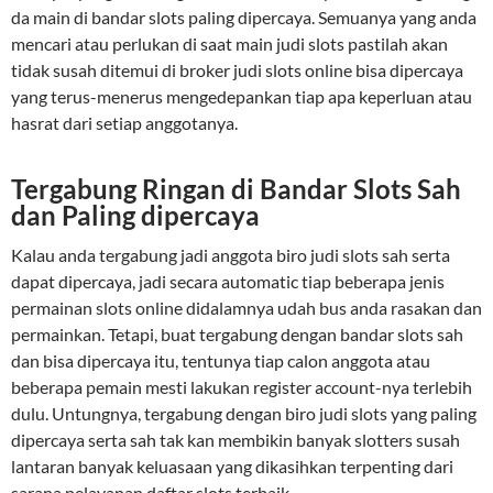
da main di bandar slots paling dipercaya. Semuanya yang anda
mencari atau perlukan di saat main judi slots pastilah akan
tidak susah ditemui di broker judi slots online bisa dipercaya
yang terus-menerus mengedepankan tiap apa keperluan atau
hasrat dari setiap anggotanya.
Tergabung Ringan di Bandar Slots Sah
dan Paling dipercaya
Kalau anda tergabung jadi anggota biro judi slots sah serta
dapat dipercaya, jadi secara automatic tiap beberapa jenis
permainan slots online didalamnya udah bus anda rasakan dan
permainkan. Tetapi, buat tergabung dengan bandar slots sah
dan bisa dipercaya itu, tentunya tiap calon anggota atau
beberapa pemain mesti lakukan register account-nya terlebih
dulu. Untungnya, tergabung dengan biro judi slots yang paling
dipercaya serta sah tak kan membikin banyak slotters susah
lantaran banyak keluasaan yang dikasihkan terpenting dari
sarana pelayanan daftar slots terbaik.