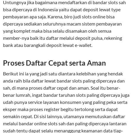
Untungnya jika bagaimana mendaftarkan di bandar slots sah
bisa dipercaya di Indonesia yaitu dapat deposit lewat type
pembayaran apa saja. Karena, biro judi slots online bisa
dipercaya sediakan seluruhnya macam sistem pembayaran
yang komplet maka bisa selalu disamakan oleh semua
member-nya baik itu daftar melalui deposit pulsa, rekening
bank atau barangkali deposit lewat e-wallet.
Proses Daftar Cepat serta Aman
Berikut ini ia yang jadi satu diantara kelebihan yang hendak
anda raih bila daftar lewat bandar slots paling dipercaya dan
sah, di mana proses daftar cepat dan aman. Soal itu benar-
benar lumrah, ingat bandar taruhan slots paling dipercaya juga
udah punya service layanan konsumen yang paling peka serta
eksper maka proses register begitu tertolong serta dapat
semakin cepat. Di sisi lainnya, utamanya memutuskan daftar
melalui bandar online slots sah dan paling dipercaya lantaran
sudah tentu dapat selalu menanggung keamanan data tiap-