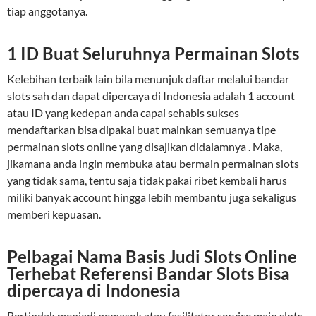
tiap anggotanya.
1 ID Buat Seluruhnya Permainan Slots
Kelebihan terbaik lain bila menunjuk daftar melalui bandar
slots sah dan dapat dipercaya di Indonesia adalah 1 account
atau ID yang kedepan anda capai sehabis sukses
mendaftarkan bisa dipakai buat mainkan semuanya tipe
permainan slots online yang disajikan didalamnya . Maka,
jikamana anda ingin membuka atau bermain permainan slots
yang tidak sama, tentu saja tidak pakai ribet kembali harus
miliki banyak account hingga lebih membantu juga sekaligus
memberi kepuasan.
Pelbagai Nama Basis Judi Slots Online
Terhebat Referensi Bandar Slots Bisa
dipercaya di Indonesia
Bertindak menjadi pemasok atau fasilitator service main slots