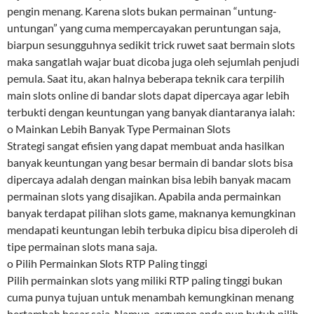
pengin menang. Karena slots bukan permainan “untung-
untungan” yang cuma mempercayakan peruntungan saja,
biarpun sesungguhnya sedikit trick ruwet saat bermain slots
maka sangatlah wajar buat dicoba juga oleh sejumlah penjudi
pemula. Saat itu, akan halnya beberapa teknik cara terpilih
main slots online di bandar slots dapat dipercaya agar lebih
terbukti dengan keuntungan yang banyak diantaranya ialah:
o Mainkan Lebih Banyak Type Permainan Slots
Strategi sangat efisien yang dapat membuat anda hasilkan
banyak keuntungan yang besar bermain di bandar slots bisa
dipercaya adalah dengan mainkan bisa lebih banyak macam
permainan slots yang disajikan. Apabila anda permainkan
banyak terdapat pilihan slots game, maknanya kemungkinan
mendapati keuntungan lebih terbuka dipicu bisa diperoleh di
tipe permainan slots mana saja.
o Pilih Permainkan Slots RTP Paling tinggi
Pilih permainkan slots yang miliki RTP paling tinggi bukan
cuma punya tujuan untuk menambah kemungkinan menang
bertambah besar saja. Namun, argumen anda pun butuh pilih