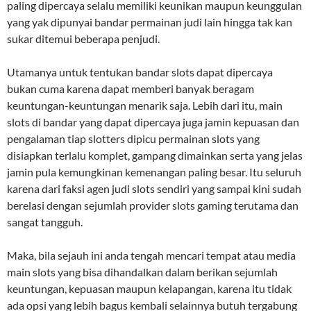
paling dipercaya selalu memiliki keunikan maupun keunggulan
yang yak dipunyai bandar permainan judi lain hingga tak kan
sukar ditemui beberapa penjudi.
Utamanya untuk tentukan bandar slots dapat dipercaya
bukan cuma karena dapat memberi banyak beragam
keuntungan-keuntungan menarik saja. Lebih dari itu, main
slots di bandar yang dapat dipercaya juga jamin kepuasan dan
pengalaman tiap slotters dipicu permainan slots yang
disiapkan terlalu komplet, gampang dimainkan serta yang jelas
jamin pula kemungkinan kemenangan paling besar. Itu seluruh
karena dari faksi agen judi slots sendiri yang sampai kini sudah
berelasi dengan sejumlah provider slots gaming terutama dan
sangat tangguh.
Maka, bila sejauh ini anda tengah mencari tempat atau media
main slots yang bisa dihandalkan dalam berikan sejumlah
keuntungan, kepuasan maupun kelapangan, karena itu tidak
ada opsi yang lebih bagus kembali selainnya butuh tergabung