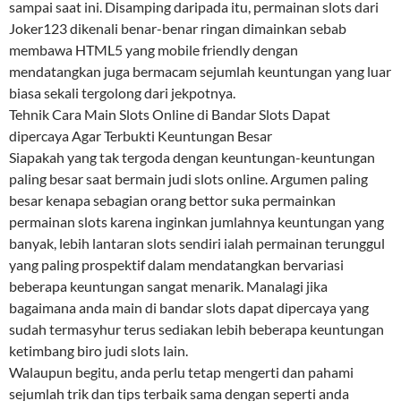
sampai saat ini. Disamping daripada itu, permainan slots dari
Joker123 dikenali benar-benar ringan dimainkan sebab
membawa HTML5 yang mobile friendly dengan
mendatangkan juga bermacam sejumlah keuntungan yang luar
biasa sekali tergolong dari jekpotnya.
Tehnik Cara Main Slots Online di Bandar Slots Dapat
dipercaya Agar Terbukti Keuntungan Besar
Siapakah yang tak tergoda dengan keuntungan-keuntungan
paling besar saat bermain judi slots online. Argumen paling
besar kenapa sebagian orang bettor suka permainkan
permainan slots karena inginkan jumlahnya keuntungan yang
banyak, lebih lantaran slots sendiri ialah permainan terunggul
yang paling prospektif dalam mendatangkan bervariasi
beberapa keuntungan sangat menarik. Manalagi jika
bagaimana anda main di bandar slots dapat dipercaya yang
sudah termasyhur terus sediakan lebih beberapa keuntungan
ketimbang biro judi slots lain.
Walaupun begitu, anda perlu tetap mengerti dan pahami
sejumlah trik dan tips terbaik sama dengan seperti anda