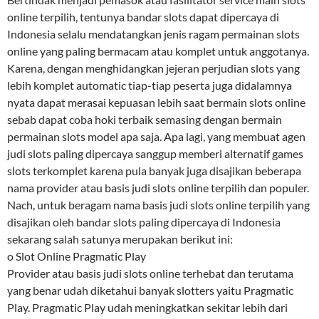
online terpilih, tentunya bandar slots dapat dipercaya di
Indonesia selalu mendatangkan jenis ragam permainan slots
online yang paling bermacam atau komplet untuk anggotanya.
Karena, dengan menghidangkan jejeran perjudian slots yang
lebih komplet automatic tiap-tiap peserta juga didalamnya
nyata dapat merasai kepuasan lebih saat bermain slots online
sebab dapat coba hoki terbaik semasing dengan bermain
permainan slots model apa saja. Apa lagi, yang membuat agen
judi slots paling dipercaya sanggup memberi alternatif games
slots terkomplet karena pula banyak juga disajikan beberapa
nama provider atau basis judi slots online terpilih dan populer.
Nach, untuk beragam nama basis judi slots online terpilih yang
disajikan oleh bandar slots paling dipercaya di Indonesia
sekarang salah satunya merupakan berikut ini:
o Slot Online Pragmatic Play
Provider atau basis judi slots online terhebat dan terutama
yang benar udah diketahui banyak slotters yaitu Pragmatic
Play. Pragmatic Play udah meningkatkan sekitar lebih dari