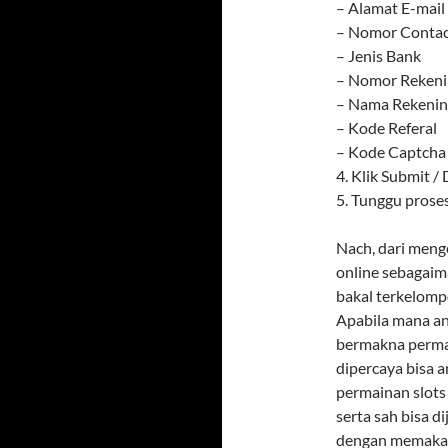
– Alamat E-mail
– Nomor Contact
– Jenis Bank
– Nomor Rekeni
– Nama Rekenin
– Kode Referal
– Kode Captcha
4. Klik Submit 
5. Tunggu proses
Nach, dari meng
online sebagaima
bakal terkelomp
Apabila mana an
bermakna permain
dipercaya bisa 
permainan slots 
serta sah bisa 
dengan memakai 