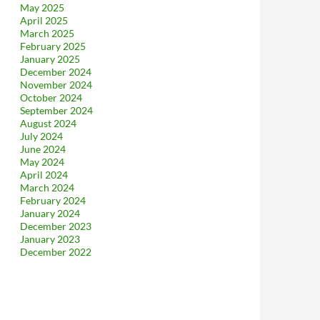
May 2025
April 2025
March 2025
February 2025
January 2025
December 2024
November 2024
October 2024
September 2024
August 2024
July 2024
June 2024
May 2024
April 2024
March 2024
February 2024
January 2024
December 2023
January 2023
December 2022