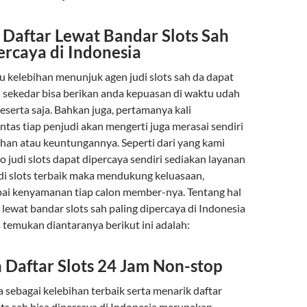
 Daftar Lewat Bandar Slots Sah
ercaya di Indonesia
 kelebihan menunjuk agen judi slots sah da dapat
 sekedar bisa berikan anda kepuasan di waktu udah
serta saja. Bahkan juga, pertamanya kali
tas tiap penjudi akan mengerti juga merasai sendiri
ihan atau keuntungannya. Seperti dari yang kami
iro judi slots dapat dipercaya sendiri sediakan layanan
udi slots terbaik maka mendukung keluasaan,
ai kenyamanan tiap calon member-nya. Tentang hal
 lewat bandar slots sah paling dipercaya di Indonesia
 temukan diantaranya berikut ini adalah:
 Daftar Slots 24 Jam Non-stop
 sebagai kelebihan terbaik serta menarik daftar
ots sah bisa dipercaya di Indonesia merupakan