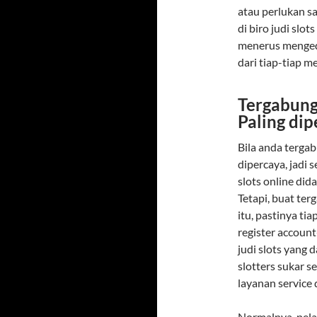
atau perlukan sa
di biro judi slo
menerus menged
dari tiap-tiap 
Tergabung 
Paling di
Bila anda tergab
dipercaya, jadi 
slots online did
Tetapi, buat ter
itu, pastinya ti
register accoun
judi slots yang 
slotters sukar s
layanan service d
Normalnya, pelay