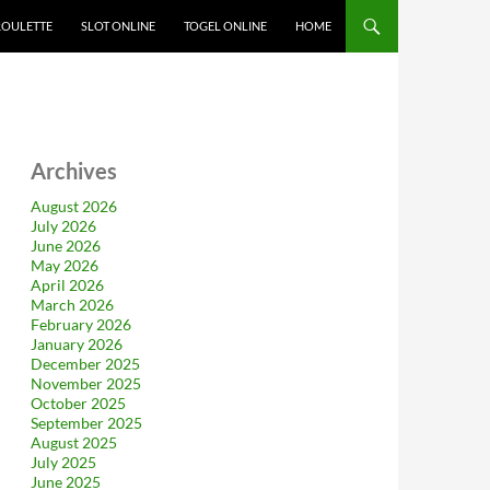
ROULETTE
SLOT ONLINE
TOGEL ONLINE
HOME
Archives
August 2026
July 2026
June 2026
May 2026
April 2026
March 2026
February 2026
January 2026
December 2025
November 2025
October 2025
September 2025
August 2025
July 2025
June 2025