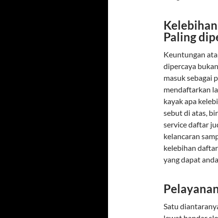
Kelebihan
Paling dip
Keuntungan atau
dipercaya bukan
masuk sebagai pe
mendaftarkan lan
kayak apa keleb
sebut di atas, b
service daftar j
kelancaran samp
kelebihan daftar
yang dapat anda
Pelayanan
Satu diantaranya
lewat bandar sl