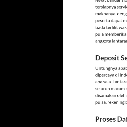
tersiapnya servi
maknanya, denga
peserta dapat m
tiada terlilit w
pula memberika
anggota lantaran
Deposit S
Untungnya apabi
dipercaya di In
apa saja. Lantar
seluruh macam 
disamakan oleh 
pulsa, rekening 
Proses Da