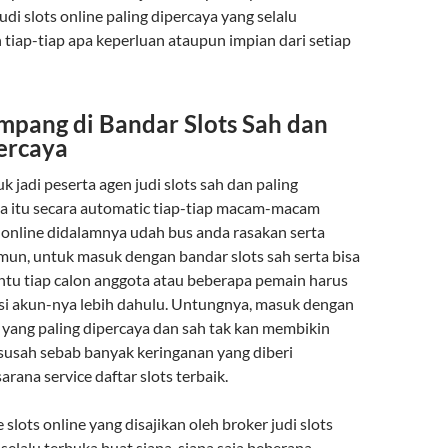
judi slots online paling dipercaya yang selalu
iap-tiap apa keperluan ataupun impian dari setiap
pang di Bandar Slots Sah dan
percaya
 jadi peserta agen judi slots sah dan paling
na itu secara automatic tiap-tiap macam-macam
 online didalamnya udah bus anda rasakan serta
un, untuk masuk dengan bandar slots sah serta bisa
entu tiap calon anggota atau beberapa pemain harus
asi akun-nya lebih dahulu. Untungnya, masuk dengan
s yang paling dipercaya dan sah tak kan membikin
 susah sebab banyak keringanan yang diberi
arana service daftar slots terbaik.
 slots online yang disajikan oleh broker judi slots
selalu terbuka buat siapa-siapa saja beberapa