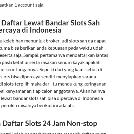
tkan 1 account saja.
 Daftar Lewat Bandar Slots Sah
ercaya di Indonesia
 kelebihan menunjuk broker judi slots sah da dapat
 cuma bisa berikan anda kepuasan pada waktu udah
peserta saja. Sampai, pertamanya mendaftarkan lantas
i pasti ketahui serta rasakan sendiri kayak apakah
n keuntungannya. Seperti dari yang kami sebut di
i slots bisa dipercaya sendiri menyiapkan sarana
udi slots terpilih maka dari itu mendukung keringanan,
ai kenyamanan tiap calon anggotanya. Akan halnya
 lewat bandar slots sah bisa dipercaya di Indonesia
peroleh misalnya berikut ini adalah:
 Daftar Slots 24 Jam Non-stop
bagai kelebihan terhebat serta menarik daftar lewat