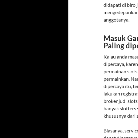
didapati di biro 
mengedepankan t
anggotanya.
Masuk Gam
Paling di
Kalau anda masuk
dipercaya, kare
permainan slots
permainkan. Nam
dipercaya itu, t
lakukan registr
broker judi slot
banyak slotters
khususnya dari s
Biasanya, service
dapat dipercaya 