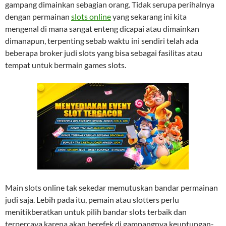
gampang dimainkan sebagian orang. Tidak serupa perihalnya
dengan permainan
slots online
yang sekarang ini kita
mengenal di mana sangat enteng dicapai atau dimainkan
dimanapun, terpenting sebab waktu ini sendiri telah ada
beberapa broker judi slots yang bisa sebagai fasilitas atau
tempat untuk bermain games slots.
Main slots online tak sekedar memutuskan bandar permainan
judi saja. Lebih pada itu, pemain atau slotters perlu
menitikberatkan untuk pilih bandar slots terbaik dan
terpercaya karena akan berefek di gampangnya keuntungan-