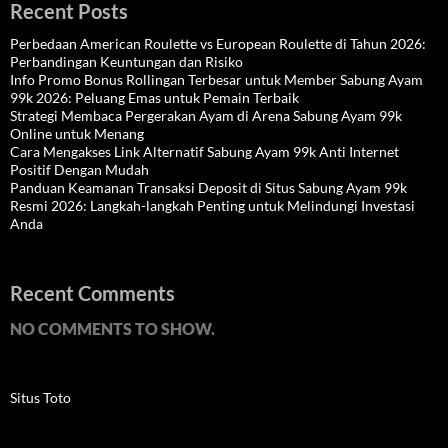
Recent Posts
Perbedaan American Roulette vs European Roulette di Tahun 2026:
Perbandingan Keuntungan dan Risiko
Info Promo Bonus Rollingan Terbesar untuk Member Sabung Ayam
99k 2026: Peluang Emas untuk Pemain Terbaik
Strategi Membaca Pergerakan Ayam di Arena Sabung Ayam 99k
Online untuk Menang
Cara Mengakses Link Alternatif Sabung Ayam 99k Anti Internet
Positif Dengan Mudah
Panduan Keamanan Transaksi Deposit di Situs Sabung Ayam 99k
Resmi 2026: Langkah-langkah Penting untuk Melindungi Investasi
Anda
Recent Comments
NO COMMENTS TO SHOW.
Situs Toto