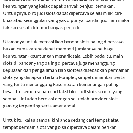
keuntungan yang kelak dapat banyak penjudi temukan.
Untungnya, biro judi slots dapat dipercaya selalu miliki ciri-
khas atau keunggulan yang yak dipunyai bandar judi lain maka
tak kan susah ditemui banyak penjudi.
Utamanya untuk memastikan bandar slots paling dipercaya
bukan cuma karena dapat memberi jumlahnya pelbagai
keuntungan-keuntungan menarik saja. Lebih pada itu, main
slots di bandar yang paling dipercaya juga menanggung
kepuasan dan pengalaman tiap slotters disebabkan permainan
slots yang disiapkan terlalu komplet, simpel dimainkan serta
yang tentu menanggung kesempatan kemenangan paling
besar. Itu semua sebab dari faksi biro judi slots sendiri yang
sampai kini udah berelasi dengan sejumlah provider slots
gaming terpenting serta amat andal.
Untuk itu, kalau sampai kini anda sedang cari tempat atau
tempat bermain slots yang bisa dipercaya dalam berikan