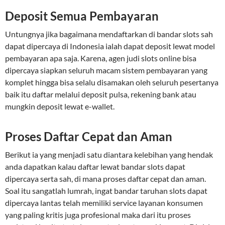
Deposit Semua Pembayaran
Untungnya jika bagaimana mendaftarkan di bandar slots sah
dapat dipercaya di Indonesia ialah dapat deposit lewat model
pembayaran apa saja. Karena, agen judi slots online bisa
dipercaya siapkan seluruh macam sistem pembayaran yang
komplet hingga bisa selalu disamakan oleh seluruh pesertanya
baik itu daftar melalui deposit pulsa, rekening bank atau
mungkin deposit lewat e-wallet.
Proses Daftar Cepat dan Aman
Berikut ia yang menjadi satu diantara kelebihan yang hendak
anda dapatkan kalau daftar lewat bandar slots dapat
dipercaya serta sah, di mana proses daftar cepat dan aman.
Soal itu sangatlah lumrah, ingat bandar taruhan slots dapat
dipercaya lantas telah memiliki service layanan konsumen
yang paling kritis juga profesional maka dari itu proses