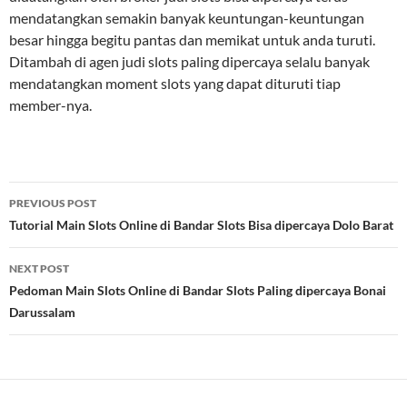
mendatangkan semakin banyak keuntungan-keuntungan
besar hingga begitu pantas dan memikat untuk anda turuti.
Ditambah di agen judi slots paling dipercaya selalu banyak
mendatangkan moment slots yang dapat dituruti tiap
member-nya.
Post
PREVIOUS POST
navigation
Tutorial Main Slots Online di Bandar Slots Bisa dipercaya Dolo Barat
NEXT POST
Pedoman Main Slots Online di Bandar Slots Paling dipercaya Bonai
Darussalam