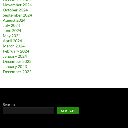
November 2024
October 2024
September 2024
August 2024
July 2024
June 2024
May 2024
April 2024
March 2024
February 2024
January 2024
December 2023
January 2023
December 2022
Search
SEARCH