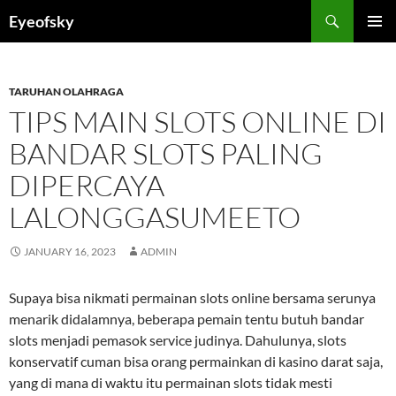
Eyeofsky
SKIP
PRIMAR
TO
MENU
CONTENT
TARUHAN OLAHRAGA
TIPS MAIN SLOTS ONLINE DI
BANDAR SLOTS PALING
DIPERCAYA
LALONGGASUMEETO
JANUARY 16, 2023
ADMIN
Supaya bisa nikmati permainan slots online bersama serunya
menarik didalamnya, beberapa pemain tentu butuh bandar
slots menjadi pemasok service judinya. Dahulunya, slots
konservatif cuman bisa orang permainkan di kasino darat saja,
yang di mana di waktu itu permainan slots tidak mesti