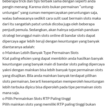
beberapa trick dan tips terbaik sama dengan seperti anda
pengin menang. Karena slots bukan permainan “untung-
untungan” yang cuman mempercayakan peruntungan saja,
walau bahwasanya sedikit cara sulit saat bermain slots maka
dari itu sangatlah patut untuk dicoba juga oleh beberapa
penjudi pemula. Sedangkan, akan halnya sejumlah panduan
strategi terunggul main slots online di bandar slots dapat
dipercaya agar lebih teruji dengan keuntungan yang banyak
diantaranya adalah:
o Mainkan Lebih Banyak Type Permainan Slots
Kiat paling efisien yang dapat membikin anda hasilkan banyak
keuntungan yang banyak main di bandar slots paling dipercaya
yakni dengan mainkan bisa lebih banyak type permainan slots
yang disajikan. Bila anda mainkan banyak terdapat pilihan
slots permainan, berarti kesempatan memperoleh keuntungan
lebih terbuka dipicu bisa diperoleh pada tipe permainan slots
mana saja.
o Pilih Permainkan Slots RTP Paling tinggi
Pilih mainkan slots yang memiliki RTP paling tinggi bukan