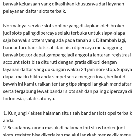
banyak keluasaan yang dikasihkan khususnya dari layanan
pelayanan daftar slots terbaik.
Normalnya, service slots online yang disiapkan oleh broker
judi slots paling dipercaya selalu terbuka untuk siapa-siapa
saja banyak slotters yang ada pada tanah air. Ditambah lagi,
bandar taruhan slots sah dan bisa dipercaya menanggung
banyak bettor dapat gampang jadi anggota lantaran registrasi
account slots bisa dituruti dengan gratis diikuti dengan
layanan daftar yang dukungan waktu 24 jam non-stop. Supaya
dapat makin bikin anda simpel serta mengertinya, berikut di
bawah ini kami uraikan tentang tips simpel langkah mendaftar
serta tergabung lewat bandar slots sah dan paling dipercaya di
Indonesia, salah satunya:
1. Kunjungi / akses halaman situs sah bandar slots opsi terbaik
anda.
2. Sesudahnya anda masuk di halaman inti situs broker judi
slots, register bisa dikerjakan melalui langkah mengeklik menu