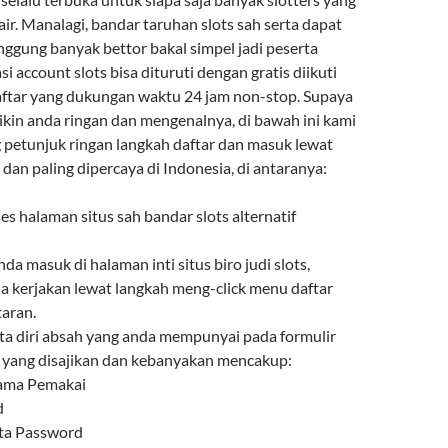
air. Manalagi, bandar taruhan slots sah serta dapat
ggung banyak bettor bakal simpel jadi peserta
si account slots bisa dituruti dengan gratis diikuti
aftar yang dukungan waktu 24 jam non-stop. Supaya
ikin anda ringan dan mengenalnya, di bawah ini kami
g petunjuk ringan langkah daftar dan masuk lewat
 dan paling dipercaya di Indonesia, di antaranya:
ses halaman situs sah bandar slots alternatif
da masuk di halaman inti situs biro judi slots,
da kerjakan lewat langkah meng-click menu daftar
aran.
 data diri absah yang anda mempunyai pada formulir
t yang disajikan dan kebanyakan mencakup:
ama Pemakai
d
ata Password