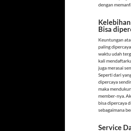
dengan memanfaa
Kelebihan
Bisa diper
Keuntungan atau
paling dipercay
waktu udah terg
kali mendaftark
juga merasai se
Seperti dari yang
dipercaya sendir
maka mendukung
member-nya. Aka
bisa dipercaya 
sebagaimana ber
Service Da