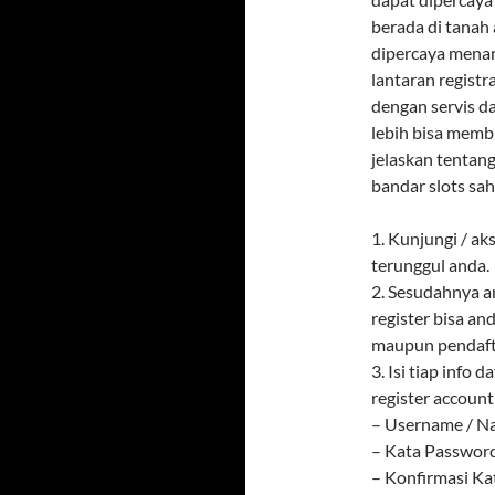
berada di tanah 
dipercaya menan
lantaran registra
dengan servis d
lebih bisa memb
jelaskan tentan
bandar slots sah
1. Kunjungi / ak
terunggul anda.
2. Sesudahnya an
register bisa an
maupun pendaft
3. Isi tiap info
register accoun
– Username / N
– Kata Passwor
– Konfirmasi K