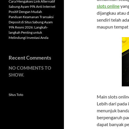
Cara Mengakses Link Alternatif
slots online
yang
Sabung Ayam 99k Anti Internet
Positif Dengan Mudah
dijangkau atau 
Panduan Keamanan Transaksi
sendiri telah ad
Deposit di Situs Sabung Ayam
maupun tempat 
99k Resmi 2026: Langkah-
langkah Penting untuk
Melindungi Investasi Anda
Recent Comments
NO COMMENTS TO
SHOW.
Situs Toto
Main slots onli
Lebih dari pada 
menunjuk bandar
berpengaruh pa
dapat banyak pe