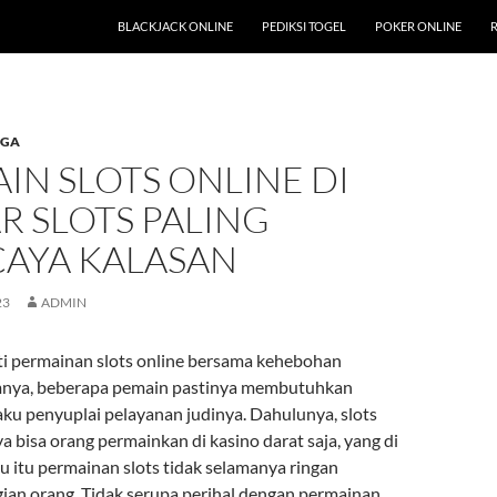
SKIP TO CONTENT
BLACKJACK ONLINE
PEDIKSI TOGEL
POKER ONLINE
AGA
AIN SLOTS ONLINE DI
R SLOTS PALING
CAYA KALASAN
23
ADMIN
ti permainan slots online bersama kehebohan
mnya, beberapa pemain pastinya membutuhkan
aku penyuplai pelayanan judinya. Dahulunya, slots
a bisa orang permainkan di kasino darat saja, yang di
 itu permainan slots tidak selamanya ringan
ian orang. Tidak serupa perihal dengan permainan