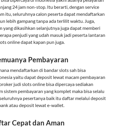
anjang 24 jam non-stop. Itu berarti, dengan service
jam itu, seluruhnya calon peserta dapat mendaftarkan
n lebih gampang tanpa ada terlilit waktu. Juga,
m yang dikasihkan selanjutnya juga dapat memberi
rapa penjudi yang udah masuk jadi peserta lantaran
ots online dapat kapan pun juga.
Semuanya Pembayaran
ana mendaftarkan di bandar slots sah bisa
donesia yaitu dapat deposit lewat macam pembayaran
 broker judi slots online bisa dipercaya sediakan
 sistem pembayaran yang komplet maka bisa selalu
eluruhnya pesertanya baik itu daftar melalui deposit
bank atau deposit lewat e-wallet.
ftar Cepat dan Aman