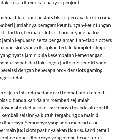
tidak sukar ditemukan banyak penjudi.
emastikan bandar slots bisa dipercaya bukan cuma
emberi jumlahnya beragam keuntungan-keuntungan
bih dari itu, bermain slots di bandar yang paling
t jamin kepuasan serta pengalaman tiap-tiap slotters
ainan slots yang disiapkan terlalu komplet, simpel
 yang nyata jamin pula kesempatan kemenangan
 semua sebab dari faksi agen judi slots sendiri yang
 berelasi dengan beberapa provider slots gaming
ngat andal.
la sejauh ini anda sedang cari tempat atau tempat
 bisa dihandalkan dalam memberi sejumlah
uasan atau keluasaan, karenanya tak ada alternatif
s kembali selainnya butuh tergabung da main di
sa dipercaya. Semuanya yang anda mencari atau
ermain judi slots pastinya akan tidak sukar ditemui
ts online dapat dipercaya yang benar-benar terus-