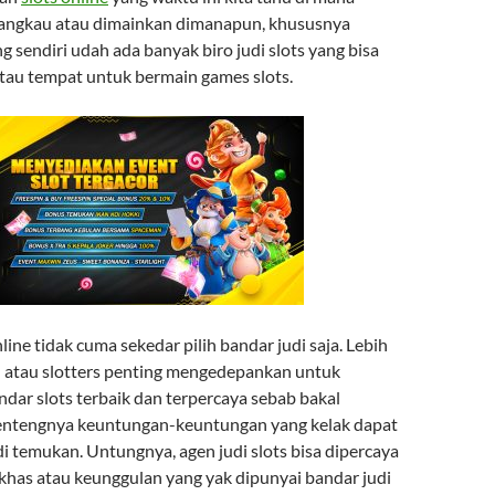
jangkau atau dimainkan dimanapun, khususnya
g sendiri udah ada banyak biro judi slots yang bisa
tau tempat untuk bermain games slots.
line tidak cuma sekedar pilih bandar judi saja. Lebih
n atau slotters penting mengedepankan untuk
ar slots terbaik dan terpercaya sebab bakal
 entengnya keuntungan-keuntungan yang kelak dapat
i temukan. Untungnya, agen judi slots bisa dipercaya
ri-khas atau keunggulan yang yak dipunyai bandar judi