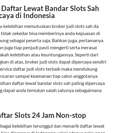
 Daftar Lewat Bandar Slots Sah
caya di Indonesia
 kelebihan memutuskan broker judi slots sah da
a tidak sekedar bisa memberinya anda kepuasan di
bung sebagai peserta saja. Bahkan juga, pertamanya
n juga tiap penjudi pasti mengerti serta merasai
pakah kelebihan atau keuntungannya. Seperti dari
kan di atas, broker judi slots dapat dipercaya sendiri
ervice daftar judi slots terbaik maka mendukung
ancaran sampai keamanan tiap calon anggotanya.
bihan daftar lewat bandar slots sah paling dipercaya
ng dapat anda temukan salah satunya sebagaimana
ftar Slots 24 Jam Non-stop
ebagai kelebihan terunggul dan menarik daftar lewat
 bisa dipercaya di Indonesia yakni adanya pelayanan