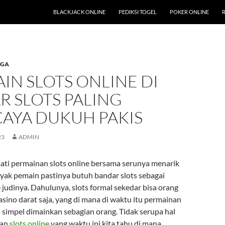
SKIP TO CONTENT
BLACKJACK ONLINE
PEDIKSI TOGEL
POKER ONLINE
AGA
AIN SLOTS ONLINE DI
R SLOTS PALING
CAYA DUKUH PAKIS
23
ADMIN
ati permainan slots online bersama serunya menarik
yak pemain pastinya butuh bandar slots sebagai
judinya. Dahulunya, slots formal sekedar bisa orang
sino darat saja, yang di mana di waktu itu permainan
s simpel dimainkan sebagian orang. Tidak serupa hal
nan
slots online
yang waktu ini kita tahu di mana