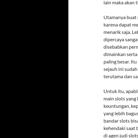
lain maka akan 
Utamanya buat m
karena dapat m
menarik saja. Le
dipercaya sanga
disebabkan perm
dimainkan serta
paling besar. Itu
sejauh ini sudah
terutama dan sa
Untuk itu, apabi
main slots yang
keuntungan, kep
yang lebih bagu
bandar slots bi
kehendaki saat b
di agen judi slo