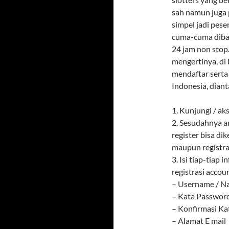
sah namun juga 
simpel jadi pese
cuma-cuma diba
24 jam non stop.
mengertinya, di 
mendaftar serta
Indonesia, diant
1. Kunjungi / aks
2. Sesudahnya an
register bisa di
maupun registra
3. Isi tiap-tiap 
registrasi acco
– Username / N
– Kata Passwor
– Konfirmasi Ka
– Alamat E mail