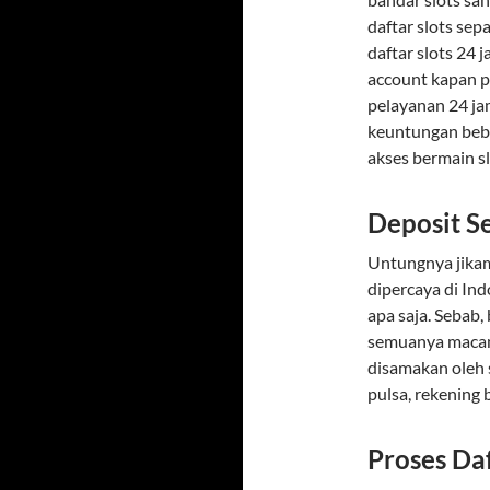
daftar slots sep
daftar slots 24 
account kapan pu
pelayanan 24 ja
keuntungan bebe
akses bermain sl
Deposit 
Untungnya jikam
dipercaya di In
apa saja. Sebab,
semuanya macam
disamakan oleh s
pulsa, rekening 
Proses Da