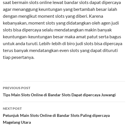
saat bermain slots online lewat bandar slots dapat dipercaya
agar menanggung keuntungan yang bertambah besar ialah
dengan mengikut moment slots yang diberi. Karena
kebanyakan, moment slots yang didatangkan oleh agen judi
slots bisa dipercaya selalu mendatangkan makin banyak
keuntungan-keuntungan besar maka amat patut serta bagus
untuk anda turuti. Lebih-lebih di biro judi slots bisa dipercaya
terus banyak mendatangkan even slots yang dapat dituruti
tiap pesertanya.
Post
PREVIOUS POST
navigation
Tips Main Slots Online di Bandar Slots Dapat dipercaya Juwangi
NEXT POST
Petunjuk Main Slots Online di Bandar Slots Paling dipercaya
Magelang Utara