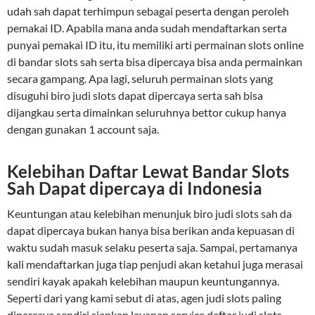
udah sah dapat terhimpun sebagai peserta dengan peroleh
pemakai ID. Apabila mana anda sudah mendaftarkan serta
punyai pemakai ID itu, itu memiliki arti permainan slots online
di bandar slots sah serta bisa dipercaya bisa anda permainkan
secara gampang. Apa lagi, seluruh permainan slots yang
disuguhi biro judi slots dapat dipercaya serta sah bisa
dijangkau serta dimainkan seluruhnya bettor cukup hanya
dengan gunakan 1 account saja.
Kelebihan Daftar Lewat Bandar Slots
Sah Dapat dipercaya di Indonesia
Keuntungan atau kelebihan menunjuk biro judi slots sah da
dapat dipercaya bukan hanya bisa berikan anda kepuasan di
waktu sudah masuk selaku peserta saja. Sampai, pertamanya
kali mendaftarkan juga tiap penjudi akan ketahui juga merasai
sendiri kayak apakah kelebihan maupun keuntungannya.
Seperti dari yang kami sebut di atas, agen judi slots paling
dipercaya sendiri siapkan layanan service daftar judi slots