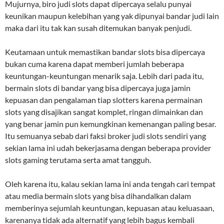
Mujurnya, biro judi slots dapat dipercaya selalu punyai
keunikan maupun kelebihan yang yak dipunyai bandar judi lain
maka dari itu tak kan susah ditemukan banyak penjudi.
Keutamaan untuk memastikan bandar slots bisa dipercaya
bukan cuma karena dapat memberi jumlah beberapa
keuntungan-keuntungan menarik saja. Lebih dari pada itu,
bermain slots di bandar yang bisa dipercaya juga jamin
kepuasan dan pengalaman tiap slotters karena permainan
slots yang disajikan sangat komplet, ringan dimainkan dan
yang benar jamin pun kemungkinan kemenangan paling besar.
Itu semuanya sebab dari faksi broker judi slots sendiri yang
sekian lama ini udah bekerjasama dengan beberapa provider
slots gaming terutama serta amat tangguh.
Oleh karena itu, kalau sekian lama ini anda tengah cari tempat
atau media bermain slots yang bisa dihandalkan dalam
memberinya sejumlah keuntungan, kepuasan atau keluasaan,
karenanya tidak ada alternatif yang lebih bagus kembali