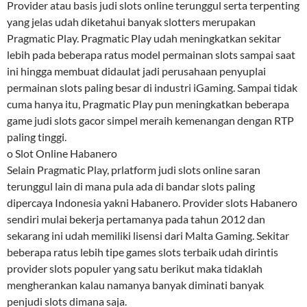
Provider atau basis judi slots online terunggul serta terpenting
yang jelas udah diketahui banyak slotters merupakan
Pragmatic Play. Pragmatic Play udah meningkatkan sekitar
lebih pada beberapa ratus model permainan slots sampai saat
ini hingga membuat didaulat jadi perusahaan penyuplai
permainan slots paling besar di industri iGaming. Sampai tidak
cuma hanya itu, Pragmatic Play pun meningkatkan beberapa
game judi slots gacor simpel meraih kemenangan dengan RTP
paling tinggi.
o Slot Online Habanero
Selain Pragmatic Play, prlatform judi slots online saran
terunggul lain di mana pula ada di bandar slots paling
dipercaya Indonesia yakni Habanero. Provider slots Habanero
sendiri mulai bekerja pertamanya pada tahun 2012 dan
sekarang ini udah memiliki lisensi dari Malta Gaming. Sekitar
beberapa ratus lebih tipe games slots terbaik udah dirintis
provider slots populer yang satu berikut maka tidaklah
mengherankan kalau namanya banyak diminati banyak
penjudi slots dimana saja.