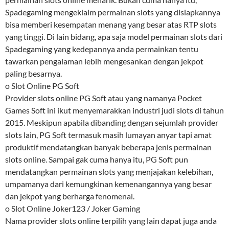
Spadegaming mengeklaim permainan slots yang disiapkannya
bisa memberi kesempatan menang yang besar atas RTP slots
yang tinggi. Di lain bidang, apa saja model permainan slots dari
Spadegaming yang kedepannya anda permainkan tentu
tawarkan pengalaman lebih mengesankan dengan jekpot
paling besarnya.
o Slot Online PG Soft
Provider slots online PG Soft atau yang namanya Pocket
Games Soft ini ikut menyemarakkan industri judi slots di tahun
2015. Meskipun apabila dibanding dengan sejumlah provider
slots lain, PG Soft termasuk masih lumayan anyar tapi amat
produktif mendatangkan banyak beberapa jenis permainan
slots online. Sampai gak cuma hanya itu, PG Soft pun
mendatangkan permainan slots yang menjajakan kelebihan,
umpamanya dari kemungkinan kemenangannya yang besar
dan jekpot yang berharga fenomenal.
o Slot Online Joker123 / Joker Gaming
Nama provider slots online terpilih yang lain dapat juga anda