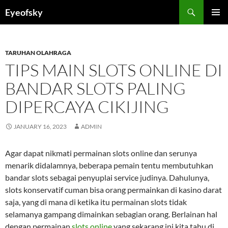
Eyeofsky
SKIP
PRIMAR
TO
MENU
CONTENT
TARUHAN OLAHRAGA
TIPS MAIN SLOTS ONLINE DI
BANDAR SLOTS PALING
DIPERCAYA CIKIJING
JANUARY 16, 2023
ADMIN
Agar dapat nikmati permainan slots online dan serunya
menarik didalamnya, beberapa pemain tentu membutuhkan
bandar slots sebagai penyuplai service judinya. Dahulunya,
slots konservatif cuman bisa orang permainkan di kasino darat
saja, yang di mana di ketika itu permainan slots tidak
selamanya gampang dimainkan sebagian orang. Berlainan hal
dengan permainan
slots online
yang sekarang ini kita tahu di