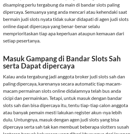
disamping perlu tergabung da main di bandar slots paling
dipercaya. Semuanya yang anda mencari atau kehendaki saat
bermain judi slots nyata tidak sukar didapati di agen judi slots
online dapat dipercaya yang benar-benar selalu
memprioritaskan tiap apa keperluan ataupun kemauan dari
setiap pesertanya.
Masuk Gampang di Bandar Slots Sah
serta Dapat dipercaya
Kalau anda tergabung jadi anggota broker judi slots sah dan
paling dipercaya, karenanya secara automatic tiap macam-
macam permainan slots online didalamnya telah bus anda
cicipi dan permainkan. Tetapi, untuk masuk dengan bandar
slots sah dan bisa dipercaya itu, tentu tiap-tiap calon anggota
atau banyak pemain mesti lakukan register akun-nya lebih
dulu. Untungnya, masuk dengan agen judi slots yang bisa
dipercaya serta sah tak kan membuat beberapa slotters susah
lantaran banyak keluasaan yang diberi khususnya dari layanan