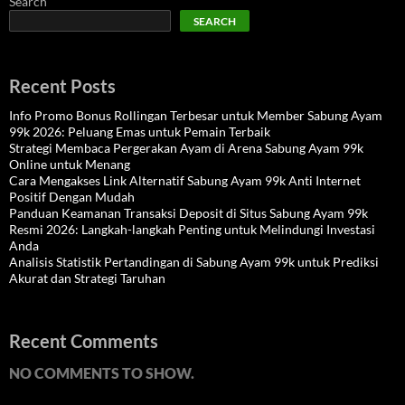
Search
SEARCH
Recent Posts
Info Promo Bonus Rollingan Terbesar untuk Member Sabung Ayam
99k 2026: Peluang Emas untuk Pemain Terbaik
Strategi Membaca Pergerakan Ayam di Arena Sabung Ayam 99k
Online untuk Menang
Cara Mengakses Link Alternatif Sabung Ayam 99k Anti Internet
Positif Dengan Mudah
Panduan Keamanan Transaksi Deposit di Situs Sabung Ayam 99k
Resmi 2026: Langkah-langkah Penting untuk Melindungi Investasi
Anda
Analisis Statistik Pertandingan di Sabung Ayam 99k untuk Prediksi
Akurat dan Strategi Taruhan
Recent Comments
NO COMMENTS TO SHOW.