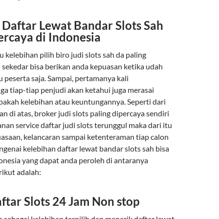
 Daftar Lewat Bandar Slots Sah
ercaya di Indonesia
kelebihan pilih biro judi slots sah da paling
 sekedar bisa berikan anda kepuasan ketika udah
 peserta saja. Sampai, pertamanya kali
a tiap-tiap penjudi akan ketahui juga merasai
apakah kelebihan atau keuntungannya. Seperti dari
n di atas, broker judi slots paling dipercaya sendiri
an service daftar judi slots terunggul maka dari itu
saan, kelancaran sampai ketenteraman tiap calon
genai kelebihan daftar lewat bandar slots sah bisa
donesia yang dapat anda peroleh di antaranya
ikut adalah:
ftar Slots 24 Jam Non stop
 sebagai kelebihan terpilih dan menarik daftar lewat