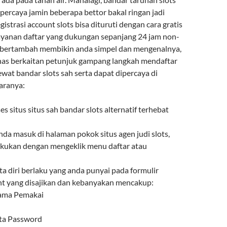
percaya jamin beberapa bettor bakal ringan jadi
gistrasi account slots bisa dituruti dengan cara gratis
layanan daftar yang dukungan sepanjang 24 jam non-
t bertambah membikin anda simpel dan mengenalnya,
has berkaitan petunjuk gampang langkah mendaftar
wat bandar slots sah serta dapat dipercaya di
aranya:
es situs situs sah bandar slots alternatif terhebat
da masuk di halaman pokok situs agen judi slots,
ilakukan dengan mengeklik menu daftar atau
data diri berlaku yang anda punyai pada formulir
unt yang disajikan dan kebanyakan mencakup:
ama Pemakai
ata Password