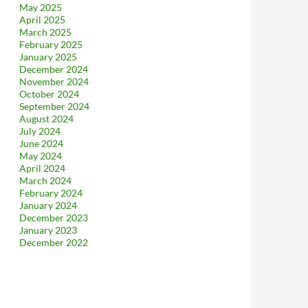
May 2025
April 2025
March 2025
February 2025
January 2025
December 2024
November 2024
October 2024
September 2024
August 2024
July 2024
June 2024
May 2024
April 2024
March 2024
February 2024
January 2024
December 2023
January 2023
December 2022