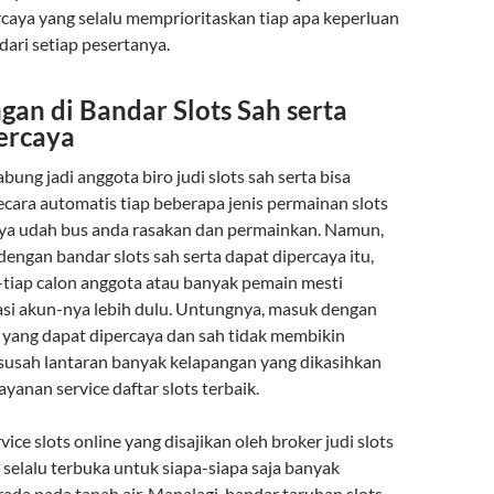
rcaya yang selalu memprioritaskan tiap apa keperluan
ari setiap pesertanya.
gan di Bandar Slots Sah serta
ercaya
bung jadi anggota biro judi slots sah serta bisa
secara automatis tiap beberapa jenis permainan slots
ya udah bus anda rasakan dan permainkan. Namun,
engan bandar slots sah serta dapat dipercaya itu,
p-tiap calon anggota atau banyak pemain mesti
rasi akun-nya lebih dulu. Untungnya, masuk dengan
s yang dapat dipercaya dan sah tidak membikin
 susah lantaran banyak kelapangan yang dikasihkan
ayanan service daftar slots terbaik.
ice slots online yang disajikan oleh broker judi slots
 selalu terbuka untuk siapa-siapa saja banyak
rada pada tanah air. Manalagi, bandar taruhan slots