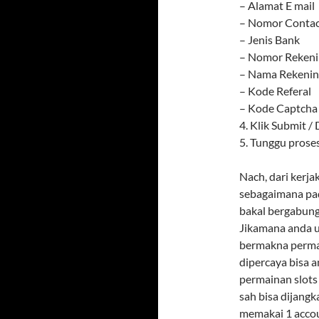
– Alamat E mail
– Nomor Contact
– Jenis Bank
– Nomor Rekeni
– Nama Rekenin
– Kode Referal
– Kode Captcha
4. Klik Submit 
5. Tunggu proses
Nach, dari kerja
sebagaimana pada
bakal bergabung
Jikamana anda u
bermakna permain
dipercaya bisa 
permainan slots 
sah bisa dijang
memakai 1 accou