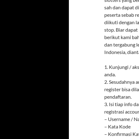
sah dan dapat di
peserta sebab re
diikuti dengan 
stop. Biar dapa
berikut kami ba
dan tergabung le
Indonesia, diant
1. Kunjungi / aks
anda.
2. Sesudahnya an
register bisa d
pendaftaran.
3. Isi tiap info 
registrasi acco
– Username / N
– Kata Kode
– Konfirmasi K