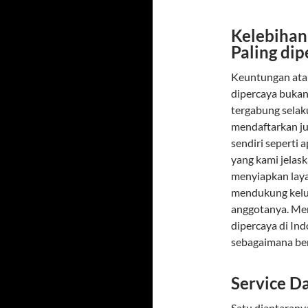
Kelebihan
Paling dip
Keuntungan atau 
dipercaya bukan
tergabung selaku
mendaftarkan jug
sendiri seperti 
yang kami jelaska
menyiapkan layan
mendukung kelua
anggotanya. Men
dipercaya di In
sebagaimana ber
Service Da
Satu diantaranya