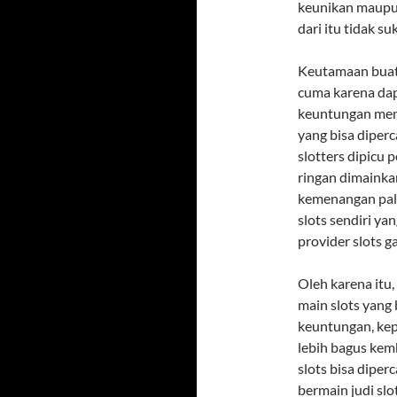
keunikan maupun
dari itu tidak s
Keutamaan buat 
cuma karena da
keuntungan menar
yang bisa diper
slotters dipicu 
ringan dimaink
kemenangan palin
slots sendiri ya
provider slots 
Oleh karena itu,
main slots yang
keuntungan, kepu
lebih bagus kem
slots bisa diper
bermain judi slot