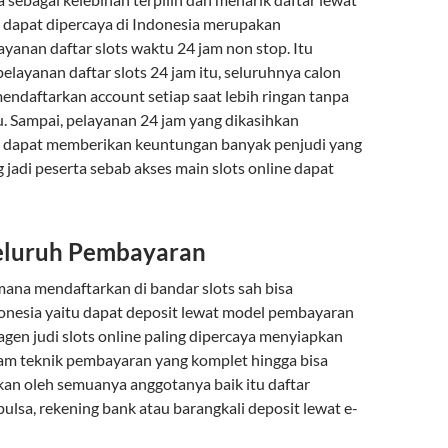
h dapat dipercaya di Indonesia merupakan
yanan daftar slots waktu 24 jam non stop. Itu
pelayanan daftar slots 24 jam itu, seluruhnya calon
endaftarkan account setiap saat lebih ringan tanpa
tu. Sampai, pelayanan 24 jam yang dikasihkan
a dapat memberikan keuntungan banyak penjudi yang
jadi peserta sebab akses main slots online dapat
eluruh Pembayaran
ana mendaftarkan di bandar slots sah bisa
donesia yaitu dapat deposit lewat model pembayaran
 agen judi slots online paling dipercaya menyiapkan
m teknik pembayaran yang komplet hingga bisa
nkan oleh semuanya anggotanya baik itu daftar
pulsa, rekening bank atau barangkali deposit lewat e-