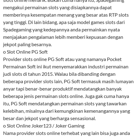
mengakui permainan slots yang disiapkannya dapat
memberinya kesempatan menang yang besar atas RTP slots
yang tinggi. Di lain bidang, apa saja model games slots dari
Spadegaming yang kedepannya anda permainkan nyata
menjajakan pengalaman lebih memberi kepuasan dengan
jekpot paling besarnya.
o Slot Online PG Soft
Provider slots online PG Soft atau yang namanya Pocket
Permainan Soft ini ikut menyemarakkan industri permainan
judi slots di tahun 2015. Walau bila dibanding dengan
beberapa provider slots lain, PG Soft termasuk masih lumayan
anyar tapi benar-benar produktif mendatangkan banyak
beberapa jenis permainan slots online. Juga gak cuma hanya
itu, PG Soft mendatangkan permainan slots yang tawarkan
kelebihan, misalnya dari kemungkinan kemenangannya yang
besar dan jekpot yang berharga sensasional.
o Slot Online Joker123 / Joker Gaming
Nama provider slots online terhebat yang lain bisa juga anda