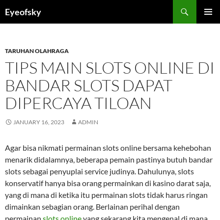
Eyeofsky
SKIP
PRIMAR
TO
MENU
CONTENT
TARUHAN OLAHRAGA
TIPS MAIN SLOTS ONLINE DI
BANDAR SLOTS DAPAT
DIPERCAYA TILOAN
JANUARY 16, 2023
ADMIN
Agar bisa nikmati permainan slots online bersama kehebohan
menarik didalamnya, beberapa pemain pastinya butuh bandar
slots sebagai penyuplai service judinya. Dahulunya, slots
konservatif hanya bisa orang permainkan di kasino darat saja,
yang di mana di ketika itu permainan slots tidak harus ringan
dimainkan sebagian orang. Berlainan perihal dengan
permainan
slots online
yang sekarang kita mengenal di mana