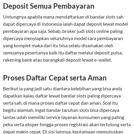
Deposit Semua Pembayaran
Untungnya apabila mana mendaftarkan di bandar slots sah
dapat dipercaya di Indonesia ialah dapat deposit lewat model
pembayaran apa saja. Sebab, broker judi slots online paling
dipercaya menyiapkan seluruhnya model cara pembayaran
yang komplet maka dari itu bisa selalu disamakan oleh
semuanya pesertanya baik itu daftar melalui deposit pulsa,
rekening bank atau barangkali deposit lewat e-wallet.
Proses Daftar Cepat serta Aman
Berikut ia yang jadi satu diantara kelebihan yang bisa anda
dapatkan kalau daftar lewat bandar slots paling dipercaya
serta sah, di mana proses daftar cepat dan aman. Soal itu
begitu alamiah, ingat bandar taruhan slots bisa dipercaya
lantas udah memiliki service layanan konsumen yang paling
peka serta eksper hingga proses registrasi akan tertolong serta
dapat makin cepat. Di sisi lainnya, keutamaan memutuskan