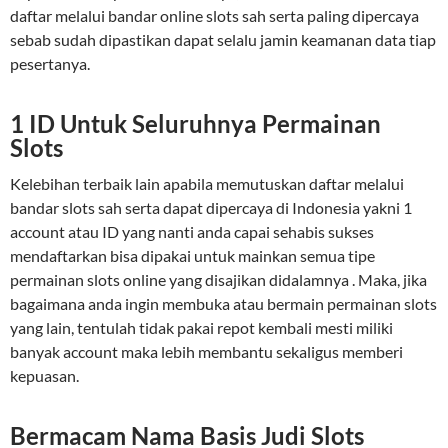
daftar melalui bandar online slots sah serta paling dipercaya
sebab sudah dipastikan dapat selalu jamin keamanan data tiap
pesertanya.
1 ID Untuk Seluruhnya Permainan
Slots
Kelebihan terbaik lain apabila memutuskan daftar melalui
bandar slots sah serta dapat dipercaya di Indonesia yakni 1
account atau ID yang nanti anda capai sehabis sukses
mendaftarkan bisa dipakai untuk mainkan semua tipe
permainan slots online yang disajikan didalamnya . Maka, jika
bagaimana anda ingin membuka atau bermain permainan slots
yang lain, tentulah tidak pakai repot kembali mesti miliki
banyak account maka lebih membantu sekaligus memberi
kepuasan.
Bermacam Nama Basis Judi Slots