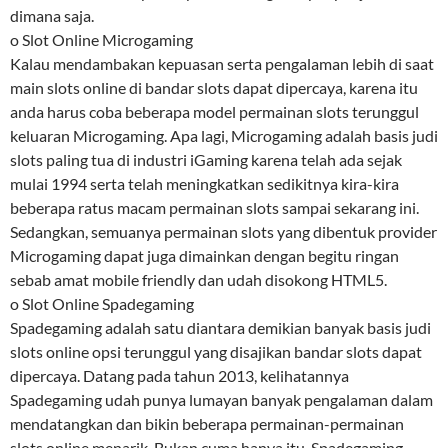
dimana saja.
o Slot Online Microgaming
Kalau mendambakan kepuasan serta pengalaman lebih di saat
main slots online di bandar slots dapat dipercaya, karena itu
anda harus coba beberapa model permainan slots terunggul
keluaran Microgaming. Apa lagi, Microgaming adalah basis judi
slots paling tua di industri iGaming karena telah ada sejak
mulai 1994 serta telah meningkatkan sedikitnya kira-kira
beberapa ratus macam permainan slots sampai sekarang ini.
Sedangkan, semuanya permainan slots yang dibentuk provider
Microgaming dapat juga dimainkan dengan begitu ringan
sebab amat mobile friendly dan udah disokong HTML5.
o Slot Online Spadegaming
Spadegaming adalah satu diantara demikian banyak basis judi
slots online opsi terunggul yang disajikan bandar slots dapat
dipercaya. Datang pada tahun 2013, kelihatannya
Spadegaming udah punya lumayan banyak pengalaman dalam
mendatangkan dan bikin beberapa permainan-permainan
slots online menarik. Bukan cuma hanya itu, Spadegaming