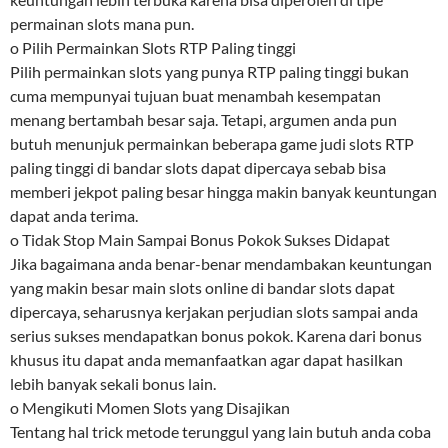
permainan slots mana pun.
o Pilih Permainkan Slots RTP Paling tinggi
Pilih permainkan slots yang punya RTP paling tinggi bukan
cuma mempunyai tujuan buat menambah kesempatan
menang bertambah besar saja. Tetapi, argumen anda pun
butuh menunjuk permainkan beberapa game judi slots RTP
paling tinggi di bandar slots dapat dipercaya sebab bisa
memberi jekpot paling besar hingga makin banyak keuntungan
dapat anda terima.
o Tidak Stop Main Sampai Bonus Pokok Sukses Didapat
Jika bagaimana anda benar-benar mendambakan keuntungan
yang makin besar main slots online di bandar slots dapat
dipercaya, seharusnya kerjakan perjudian slots sampai anda
serius sukses mendapatkan bonus pokok. Karena dari bonus
khusus itu dapat anda memanfaatkan agar dapat hasilkan
lebih banyak sekali bonus lain.
o Mengikuti Momen Slots yang Disajikan
Tentang hal trick metode terunggul yang lain butuh anda coba