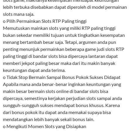
lebih terbuka disebabkan dapat diperoleh di model permainan
slots mana saja.
o Pilih Permainkan Slots RTP Paling tinggi
Memutuskan mainkan slots yang miliki RTP paling tinggi
bukan sekedar memiliki tujuan untuk tingkatkan kesempatan
menang bertambah besar saja. Tetapi, argumen anda pun
penting menunjuk permainkan beberapa game judi slots RTP
paling tinggi di bandar slots bisa dipercaya lantaran dapat
memberi jekpot paling besar maka dari itu makin banyak
keuntungan dapat anda terima.
o Tidak Stop Bermain Sampai Bonus Pokok Sukses Didapat
Apabila mana anda benar-benar inginkan keuntungan yang
makin besar bermain slots online di bandar slots bisa
dipercaya, semestinya kerjakan perjudian slots sampai anda
sungguh-sungguh sukses mendapat bonus khusus. Karena
dari bonus pokok itu dapat anda memakai supaya bisa
mendatangkan lebih banyak sekali bonus lain.
o Mengikuti Momen Slots yang Disiapkan