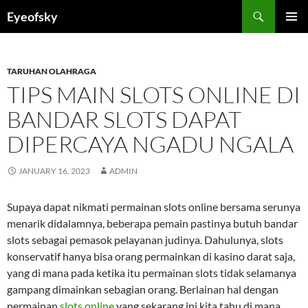
Eyeofsky
SKIP
PRIMAR
TO
MENU
CONTENT
TARUHAN OLAHRAGA
TIPS MAIN SLOTS ONLINE DI
BANDAR SLOTS DAPAT
DIPERCAYA NGADU NGALA
JANUARY 16, 2023
ADMIN
Supaya dapat nikmati permainan slots online bersama serunya
menarik didalamnya, beberapa pemain pastinya butuh bandar
slots sebagai pemasok pelayanan judinya. Dahulunya, slots
konservatif hanya bisa orang permainkan di kasino darat saja,
yang di mana pada ketika itu permainan slots tidak selamanya
gampang dimainkan sebagian orang. Berlainan hal dengan
permainan
slots online
yang sekarang ini kita tahu di mana