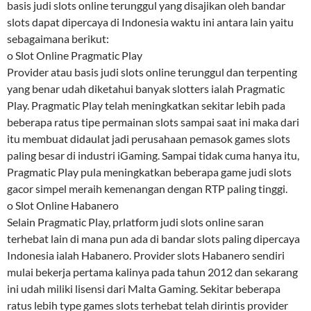
basis judi slots online terunggul yang disajikan oleh bandar
slots dapat dipercaya di Indonesia waktu ini antara lain yaitu
sebagaimana berikut:
o Slot Online Pragmatic Play
Provider atau basis judi slots online terunggul dan terpenting
yang benar udah diketahui banyak slotters ialah Pragmatic
Play. Pragmatic Play telah meningkatkan sekitar lebih pada
beberapa ratus tipe permainan slots sampai saat ini maka dari
itu membuat didaulat jadi perusahaan pemasok games slots
paling besar di industri iGaming. Sampai tidak cuma hanya itu,
Pragmatic Play pula meningkatkan beberapa game judi slots
gacor simpel meraih kemenangan dengan RTP paling tinggi.
o Slot Online Habanero
Selain Pragmatic Play, prlatform judi slots online saran
terhebat lain di mana pun ada di bandar slots paling dipercaya
Indonesia ialah Habanero. Provider slots Habanero sendiri
mulai bekerja pertama kalinya pada tahun 2012 dan sekarang
ini udah miliki lisensi dari Malta Gaming. Sekitar beberapa
ratus lebih type games slots terhebat telah dirintis provider