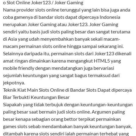
o Slot Online Joker123 / Joker Gaming
Nama provider slots online terunggul yang lain bisa juga anda
coba gamenya di bandar slots dapat dipercaya Indonesia
merupakan Joker Gaming atau Joker123. Joker Gaming
sendiri yaitu basis judi slots paling besar dan sangat terutama
di Asia yang udah menyembahkan banyak sekali macam-
macam permainan slots online hingga sampai sekarang ini.
Selainnya daripada itu, permainan slots dari Joker123 dikenali
amat ringan dimainkan karena mengangkut HTML5 yang
mobile friendly dengan mendatangkan juga bervariasi
sejumlah keuntungan yang sangat bagus termaksud dari
jekpotnya.
Teknik Kiat Main Slots Online di Bandar Slots Dapat dipercaya
Biar Terbukti Keuntungan Besar
Siapakah yang tidak terbujuk dengan keuntungan-keuntungan
paling besar saat bermain judi slots online. Argumen paling
besar kenapa sebagian orang bettor terpikat permainkan
games slots sebab mendambakan banyak keuntungan banyak,
ditambah karena slots sendiri ialah permainan terhebat yang