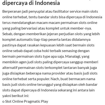
dipercaya di Indonesia
Berperanan jadi penyuplai atau fasilitator service main slots
online terhebat, tentu bandar slots bisa dipercaya di Indonesia
terus mendatangkan macam macam permainan slots online
yang paling bervariasi atau komplet untuk member-nya.
Sebab, dengan memberikan jejeran perjudian slots yang lebih
komplet automatis tiap-tiap peserta lantas didalamnya
pastinya dapat rasakan kepuasan lebih saat bermain slots
online sebab dapat coba hoki terbaik semasing dengan
bermain permainan slots type apa saja. Manalagi, yang
membikin agen judi slots paling dipercaya sanggup memberi
alternatif permainan slots terkomplet lantaran banyak juga
juga disiapkan beberapa nama provider atau basis judi slots
online terhebat serta populer. Nach, buat bermacam nama
basis judi slots online terunggul yang disiapkan oleh bandar
slots dapat dipercaya di Indonesia sekarang ini antara lain
yakni berikut ini:
o Slot Online Pragmatic Play