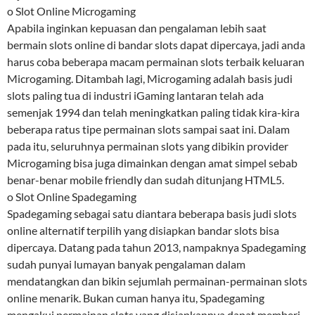
o Slot Online Microgaming
Apabila inginkan kepuasan dan pengalaman lebih saat
bermain slots online di bandar slots dapat dipercaya, jadi anda
harus coba beberapa macam permainan slots terbaik keluaran
Microgaming. Ditambah lagi, Microgaming adalah basis judi
slots paling tua di industri iGaming lantaran telah ada
semenjak 1994 dan telah meningkatkan paling tidak kira-kira
beberapa ratus tipe permainan slots sampai saat ini. Dalam
pada itu, seluruhnya permainan slots yang dibikin provider
Microgaming bisa juga dimainkan dengan amat simpel sebab
benar-benar mobile friendly dan sudah ditunjang HTML5.
o Slot Online Spadegaming
Spadegaming sebagai satu diantara beberapa basis judi slots
online alternatif terpilih yang disiapkan bandar slots bisa
dipercaya. Datang pada tahun 2013, nampaknya Spadegaming
sudah punyai lumayan banyak pengalaman dalam
mendatangkan dan bikin sejumlah permainan-permainan slots
online menarik. Bukan cuman hanya itu, Spadegaming
mengakui permainan slots yang disiapkannya dapat memberi