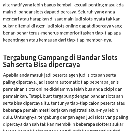
alternatif yang lebih bagus kembali kecuali penting masuk da
main di bandar slots dapat dipercaya. Seluruh yang anda
mencari atau harapkan di saat main judi slots nyata tak kan
sukar ditemui di agen judi slots online dapat dipercaya yang
benar-benar terus-menerus memprioritaskan tiap-tiap apa
kepentingan atau kemauan dari tiap-tiap member-nya.
Tergabung Gampang di Bandar Slots
Sah serta Bisa dipercaya
Apabila anda masuk jadi peserta agen judi slots sah serta
paling dipercaya, jadi secara automatic tiap beberapa jenis
permainan slots online didalamnya telah bus anda cicipi dan
permainkan. Tetapi, buat tergabung dengan bandar slots sah
serta bisa dipercaya itu, tentunya tiap-tiap calon peserta atau
beberapa pemain mesti kerjakan registrasi akun-nya lebih
dulu. Untungnya, tergabung dengan agen judi slots yang paling
dipercaya dan sah tak kan membikin beberapa slotters sukar
karena banyak kelapangan yang dikasihkan terpenting dari