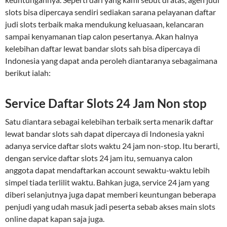
slots bisa dipercaya sendiri sediakan sarana pelayanan daftar
judi slots terbaik maka mendukung keluasaan, kelancaran
sampai kenyamanan tiap calon pesertanya. Akan halnya
kelebihan daftar lewat bandar slots sah bisa dipercaya di
Indonesia yang dapat anda peroleh diantaranya sebagaimana
berikut ialah:
Service Daftar Slots 24 Jam Non stop
Satu diantara sebagai kelebihan terbaik serta menarik daftar
lewat bandar slots sah dapat dipercaya di Indonesia yakni
adanya service daftar slots waktu 24 jam non-stop. Itu berarti,
dengan service daftar slots 24 jam itu, semuanya calon
anggota dapat mendaftarkan account sewaktu-waktu lebih
simpel tiada terlilit waktu. Bahkan juga, service 24 jam yang
diberi selanjutnya juga dapat memberi keuntungan beberapa
penjudi yang udah masuk jadi peserta sebab akses main slots
online dapat kapan saja juga.