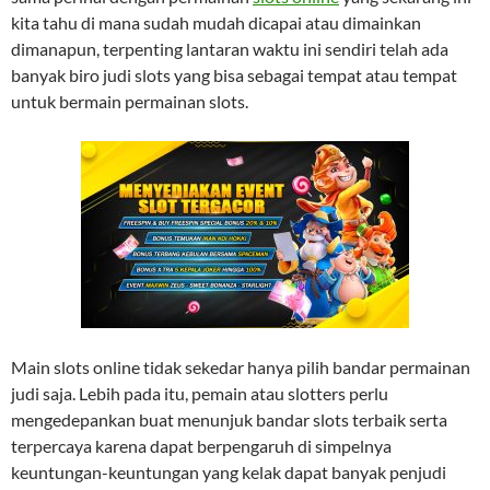
kita tahu di mana sudah mudah dicapai atau dimainkan
dimanapun, terpenting lantaran waktu ini sendiri telah ada
banyak biro judi slots yang bisa sebagai tempat atau tempat
untuk bermain permainan slots.
Main slots online tidak sekedar hanya pilih bandar permainan
judi saja. Lebih pada itu, pemain atau slotters perlu
mengedepankan buat menunjuk bandar slots terbaik serta
terpercaya karena dapat berpengaruh di simpelnya
keuntungan-keuntungan yang kelak dapat banyak penjudi