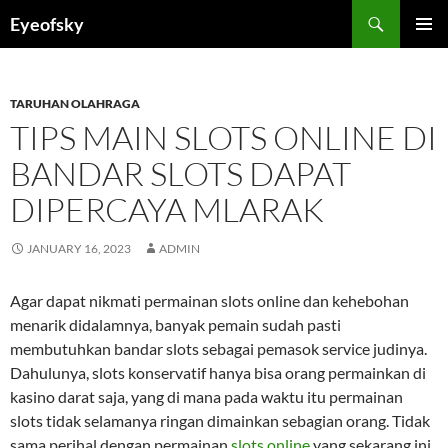
Eyeofsky
SKIP
PRIMAR
TO
MENU
CONTENT
TARUHAN OLAHRAGA
TIPS MAIN SLOTS ONLINE DI
BANDAR SLOTS DAPAT
DIPERCAYA MLARAK
JANUARY 16, 2023
ADMIN
Agar dapat nikmati permainan slots online dan kehebohan
menarik didalamnya, banyak pemain sudah pasti
membutuhkan bandar slots sebagai pemasok service judinya.
Dahulunya, slots konservatif hanya bisa orang permainkan di
kasino darat saja, yang di mana pada waktu itu permainan
slots tidak selamanya ringan dimainkan sebagian orang. Tidak
sama perihal dengan permainan
slots online
yang sekarang ini