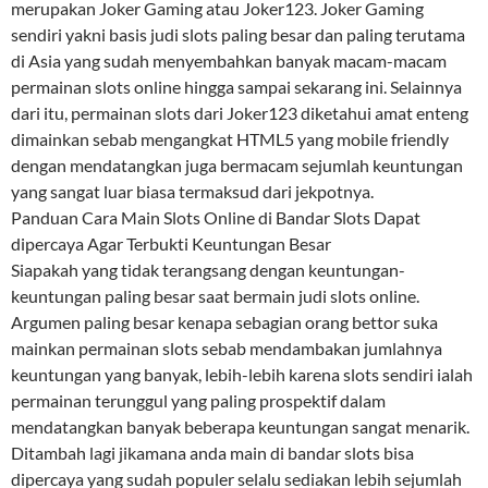
merupakan Joker Gaming atau Joker123. Joker Gaming
sendiri yakni basis judi slots paling besar dan paling terutama
di Asia yang sudah menyembahkan banyak macam-macam
permainan slots online hingga sampai sekarang ini. Selainnya
dari itu, permainan slots dari Joker123 diketahui amat enteng
dimainkan sebab mengangkat HTML5 yang mobile friendly
dengan mendatangkan juga bermacam sejumlah keuntungan
yang sangat luar biasa termaksud dari jekpotnya.
Panduan Cara Main Slots Online di Bandar Slots Dapat
dipercaya Agar Terbukti Keuntungan Besar
Siapakah yang tidak terangsang dengan keuntungan-
keuntungan paling besar saat bermain judi slots online.
Argumen paling besar kenapa sebagian orang bettor suka
mainkan permainan slots sebab mendambakan jumlahnya
keuntungan yang banyak, lebih-lebih karena slots sendiri ialah
permainan terunggul yang paling prospektif dalam
mendatangkan banyak beberapa keuntungan sangat menarik.
Ditambah lagi jikamana anda main di bandar slots bisa
dipercaya yang sudah populer selalu sediakan lebih sejumlah