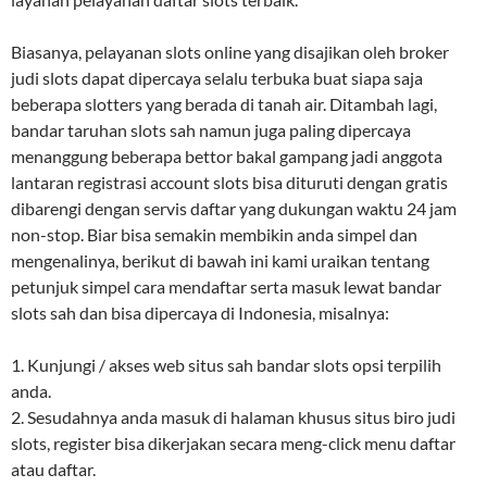
Biasanya, pelayanan slots online yang disajikan oleh broker
judi slots dapat dipercaya selalu terbuka buat siapa saja
beberapa slotters yang berada di tanah air. Ditambah lagi,
bandar taruhan slots sah namun juga paling dipercaya
menanggung beberapa bettor bakal gampang jadi anggota
lantaran registrasi account slots bisa dituruti dengan gratis
dibarengi dengan servis daftar yang dukungan waktu 24 jam
non-stop. Biar bisa semakin membikin anda simpel dan
mengenalinya, berikut di bawah ini kami uraikan tentang
petunjuk simpel cara mendaftar serta masuk lewat bandar
slots sah dan bisa dipercaya di Indonesia, misalnya:
1. Kunjungi / akses web situs sah bandar slots opsi terpilih
anda.
2. Sesudahnya anda masuk di halaman khusus situs biro judi
slots, register bisa dikerjakan secara meng-click menu daftar
atau daftar.