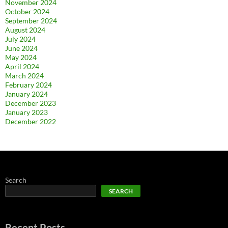
November 2024
October 2024
September 2024
August 2024
July 2024
June 2024
May 2024
April 2024
March 2024
February 2024
January 2024
December 2023
January 2023
December 2022
Search
SEARCH
Recent Posts