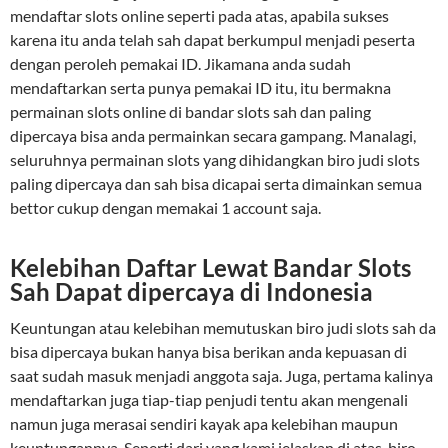
mendaftar slots online seperti pada atas, apabila sukses
karena itu anda telah sah dapat berkumpul menjadi peserta
dengan peroleh pemakai ID. Jikamana anda sudah
mendaftarkan serta punya pemakai ID itu, itu bermakna
permainan slots online di bandar slots sah dan paling
dipercaya bisa anda permainkan secara gampang. Manalagi,
seluruhnya permainan slots yang dihidangkan biro judi slots
paling dipercaya dan sah bisa dicapai serta dimainkan semua
bettor cukup dengan memakai 1 account saja.
Kelebihan Daftar Lewat Bandar Slots
Sah Dapat dipercaya di Indonesia
Keuntungan atau kelebihan memutuskan biro judi slots sah da
bisa dipercaya bukan hanya bisa berikan anda kepuasan di
saat sudah masuk menjadi anggota saja. Juga, pertama kalinya
mendaftarkan juga tiap-tiap penjudi tentu akan mengenali
namun juga merasai sendiri kayak apa kelebihan maupun
keuntungannya. Seperti dari yang kami jelaskan di atas, biro