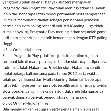
yang tentu telah dikenali banyak slotters merupakan
Pragmatic Play. Pragmatic Play telah meningkatkan sejumlah
lebih dari beberapa ratus model permainan slots sampai saat
ini maka membuat didaulat sebagai perusahaan pemasok
permainan slots paling besar di industri iGaming. Juga tidak
cuma hanya itu, Pragmatic Play meningkatkan sejumlah game
judi slots gacor ringan meraih kemenangan dengan RTP paling
tinggi.
o Slot Online Habanero
Selain Pragmatic Play, prlatform judi slots online rujukan
terhebat lain di mana pun siap di bandar slots dapat dipercaya
Indonesia ialah Habanero. Provider slots Habanero sendiri
mulai bekerja kali pertama pada tahun 2012 serta waktu ini
telah punyai lisensi dari Malta Gaming. Sejumlah beberapa
ratus lebih type permainan slots terpilih udah dirintis provider
slots populer yang ini maka dari itu tidak aneh bila namanya
banyak diminati banyak penjudi slots dimana saja.
o Slot Online Microgaming
Bila mengidamkan kepuasan serta pengalaman lebih saat