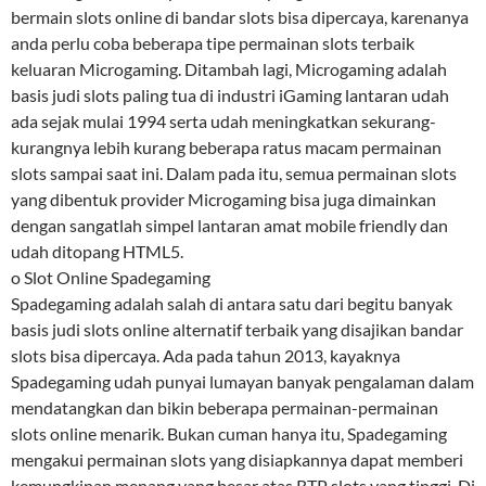
bermain slots online di bandar slots bisa dipercaya, karenanya
anda perlu coba beberapa tipe permainan slots terbaik
keluaran Microgaming. Ditambah lagi, Microgaming adalah
basis judi slots paling tua di industri iGaming lantaran udah
ada sejak mulai 1994 serta udah meningkatkan sekurang-
kurangnya lebih kurang beberapa ratus macam permainan
slots sampai saat ini. Dalam pada itu, semua permainan slots
yang dibentuk provider Microgaming bisa juga dimainkan
dengan sangatlah simpel lantaran amat mobile friendly dan
udah ditopang HTML5.
o Slot Online Spadegaming
Spadegaming adalah salah di antara satu dari begitu banyak
basis judi slots online alternatif terbaik yang disajikan bandar
slots bisa dipercaya. Ada pada tahun 2013, kayaknya
Spadegaming udah punyai lumayan banyak pengalaman dalam
mendatangkan dan bikin beberapa permainan-permainan
slots online menarik. Bukan cuman hanya itu, Spadegaming
mengakui permainan slots yang disiapkannya dapat memberi
kemungkinan menang yang besar atas RTP slots yang tinggi. Di