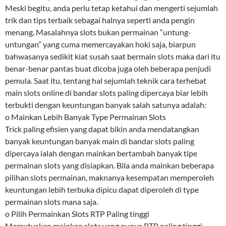
Meski begitu, anda perlu tetap ketahui dan mengerti sejumlah
trik dan tips terbaik sebagai halnya seperti anda pengin
menang. Masalahnya slots bukan permainan “untung-
untungan” yang cuma memercayakan hoki saja, biarpun
bahwasanya sedikit kiat susah saat bermain slots maka dari itu
benar-benar pantas buat dicoba juga oleh beberapa penjudi
pemula. Saat itu, tentang hal sejumlah teknik cara terhebat
main slots online di bandar slots paling dipercaya biar lebih
terbukti dengan keuntungan banyak salah satunya adalah:
o Mainkan Lebih Banyak Type Permainan Slots
Trick paling efisien yang dapat bikin anda mendatangkan
banyak keuntungan banyak main di bandar slots paling
dipercaya ialah dengan mainkan bertambah banyak tipe
permainan slots yang disiapkan. Bila anda mainkan beberapa
pilihan slots permainan, maknanya kesempatan memperoleh
keuntungan lebih terbuka dipicu dapat diperoleh di type
permainan slots mana saja.
o Pilih Permainkan Slots RTP Paling tinggi
Memutuskan mainkan slots yang punya RTP paling tinggi