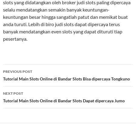
slots yang didatangkan oleh broker judi slots paling dipercaya
selalu mendatangkan semakin banyak keuntungan-
keuntungan besar hingga sangatlah patut dan memikat buat
anda turuti. Lebih di biro judi slots dapat dipercaya terus
banyak mendatangkan even slots yang dapat dituruti tiap
pesertanya.
Post
PREVIOUS POST
navigation
Tutorial Main Slots Online di Bandar Slots Bisa dipercaya Tongkuno
NEXT POST
Tutorial Main Slots Online di Bandar Slots Dapat dipercaya Jumo