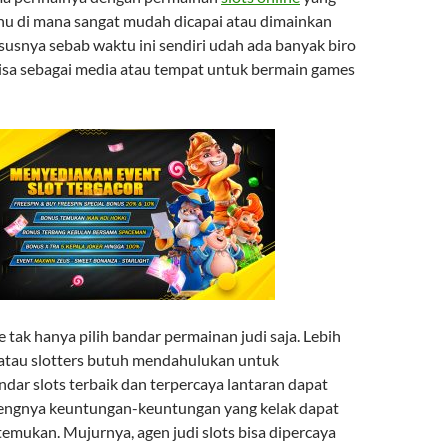
ahu di mana sangat mudah dicapai atau dimainkan
usnya sebab waktu ini sendiri udah ada banyak biro
 bisa sebagai media atau tempat untuk bermain games
e tak hanya pilih bandar permainan judi saja. Lebih
n atau slotters butuh mendahulukan untuk
ar slots terbaik dan terpercaya lantaran dapat
tengnya keuntungan-keuntungan yang kelak dapat
emukan. Mujurnya, agen judi slots bisa dipercaya