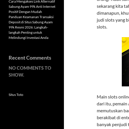
Cara Mengakses Link Alternatif
sekarang kita t
Sabung Ayam 99k Anti Internet
Positif Dengan Mudah
dimanapun, khus
Panduan Keamanan Transaksi
judi slots yang
Deposit di Situs Sabung Ayam
slots.
99k Resmi 2026: Langkah-
langkah Penting untuk
Melindungi Investasi Anda
Recent Comments
NO COMMENTS TO
SHOW.
Situs Toto
Main slots onlin
dari itu, pemai
memutuskan band
berakibat di en
banyak penjudi t