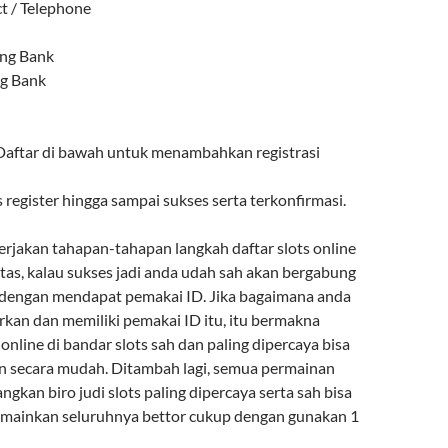
t / Telephone
ng Bank
g Bank
/ Daftar di bawah untuk menambahkan registrasi
 register hingga sampai sukses serta terkonfirmasi.
erjakan tahapan-tahapan langkah daftar slots online
as, kalau sukses jadi anda udah sah akan bergabung
 dengan mendapat pemakai ID. Jika bagaimana anda
kan dan memiliki pemakai ID itu, itu bermakna
online di bandar slots sah dan paling dipercaya bisa
 secara mudah. Ditambah lagi, semua permainan
angkan biro judi slots paling dipercaya serta sah bisa
imainkan seluruhnya bettor cukup dengan gunakan 1