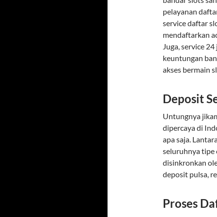
pelayanan daftar
service daftar s
mendaftarkan acc
Juga, service 2
keuntungan bany
akses bermain sl
Deposit 
Untungnya jikam
dipercaya di In
apa saja. Lantar
seluruhnya tipe
disinkronkan ol
deposit pulsa, r
Proses Da