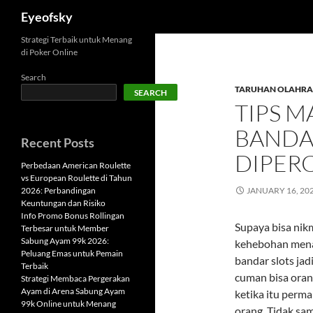
Search
Eyeofsky
Strategi Terbaik untuk Menang
di Poker Online
Search
TARUHAN OLAHR
SEARCH
TIPS M
BANDAR
Recent Posts
DIPER
Perbedaan American Roulette
vs European Roulette di Tahun
2026: Perbandingan
JANUARY 16, 20
Keuntungan dan Risiko
Info Promo Bonus Rollingan
Supaya bisa nik
Terbesar untuk Member
Sabung Ayam 99k 2026:
kehebohan mena
Peluang Emas untuk Pemain
bandar slots jad
Terbaik
cuman bisa orang
Strategi Membaca Pergerakan
Ayam di Arena Sabung Ayam
ketika itu perma
99k Online untuk Menang
orang. Tidak sa