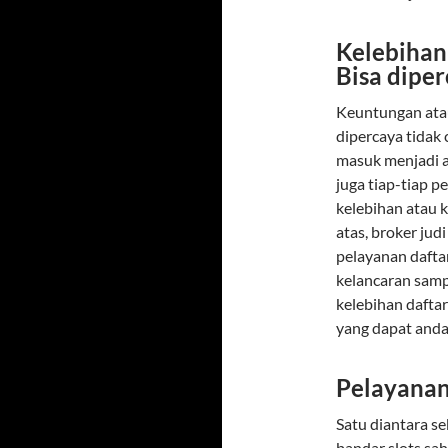
Kelebihan
Bisa diper
Keuntungan atau 
dipercaya tidak
masuk menjadi a
juga tiap-tiap p
kelebihan atau k
atas, broker jud
pelayanan dafta
kelancaran samp
kelebihan daftar
yang dapat anda 
Pelayanan
Satu diantara se
bandar slots sa