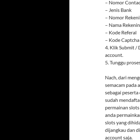
– Nomor Contac
– Jenis Bank
– Nomor Rekeni
– Nama Rekenin
– Kode Referal
– Kode Captcha
4. Klik Submit 
account.
5. Tunggu proses
Nach, dari meng
semacam pada at
sebagai peserta
sudah mendaftar
permainan slots 
anda permainkan
slots yang dihid
dijangkau dan d
account saja.