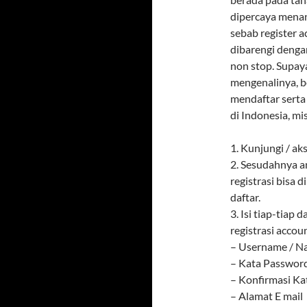
dipercaya menan
sebab register 
dibarengi denga
non stop. Supa
mengenalinya, be
mendaftar serta
di Indonesia, mi
1. Kunjungi / aks
2. Sesudahnya an
registrasi bisa
daftar.
3. Isi tiap-tiap 
registrasi acco
– Username / N
– Kata Passwor
– Konfirmasi Ka
– Alamat E mail