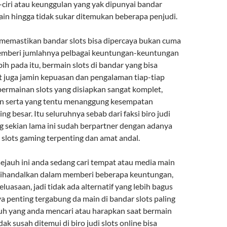
i-ciri atau keunggulan yang yak dipunyai bandar
ain hingga tidak sukar ditemukan beberapa penjudi.
emastikan bandar slots bisa dipercaya bukan cuma
emberi jumlahnya pelbagai keuntungan-keuntungan
bih pada itu, bermain slots di bandar yang bisa
t juga jamin kepuasan dan pengalaman tiap-tiap
permainan slots yang disiapkan sangat komplet,
an serta yang tentu menanggung kesempatan
g besar. Itu seluruhnya sebab dari faksi biro judi
ng sekian lama ini sudah berpartner dengan adanya
 slots gaming terpenting dan amat andal.
 sejauh ini anda sedang cari tempat atau media main
 dihandalkan dalam memberi beberapa keuntungan,
luasaan, jadi tidak ada alternatif yang lebih bagus
a penting tergabung da main di bandar slots paling
ruh yang anda mencari atau harapkan saat bermain
tidak susah ditemui di biro judi slots online bisa