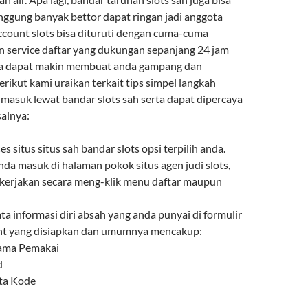
ggung banyak bettor dapat ringan jadi anggota
account slots bisa dituruti dengan cuma-cuma
n service daftar yang dukungan sepanjang 24 jam
ya dapat makin membuat anda gampang dan
rikut kami uraikan terkait tips simpel langkah
 masuk lewat bandar slots sah serta dapat dipercaya
salnya:
es situs situs sah bandar slots opsi terpilih anda.
da masuk di halaman pokok situs agen judi slots,
 dikerjakan secara meng-klik menu daftar maupun
data informasi diri absah yang anda punyai di formulir
unt yang disiapkan dan umumnya mencakup:
ama Pemakai
d
ta Kode