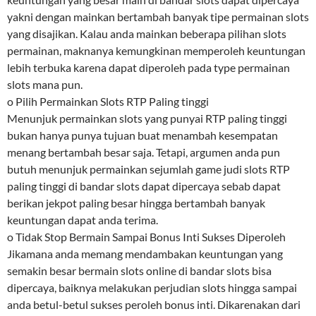
yakni dengan mainkan bertambah banyak tipe permainan slots
yang disajikan. Kalau anda mainkan beberapa pilihan slots
permainan, maknanya kemungkinan memperoleh keuntungan
lebih terbuka karena dapat diperoleh pada type permainan
slots mana pun.
o Pilih Permainkan Slots RTP Paling tinggi
Menunjuk permainkan slots yang punyai RTP paling tinggi
bukan hanya punya tujuan buat menambah kesempatan
menang bertambah besar saja. Tetapi, argumen anda pun
butuh menunjuk permainkan sejumlah game judi slots RTP
paling tinggi di bandar slots dapat dipercaya sebab dapat
berikan jekpot paling besar hingga bertambah banyak
keuntungan dapat anda terima.
o Tidak Stop Bermain Sampai Bonus Inti Sukses Diperoleh
Jikamana anda memang mendambakan keuntungan yang
semakin besar bermain slots online di bandar slots bisa
dipercaya, baiknya melakukan perjudian slots hingga sampai
anda betul-betul sukses peroleh bonus inti. Dikarenakan dari