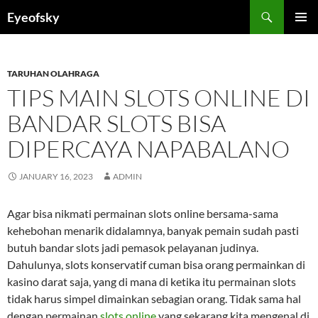
Eyeofsky
SKIP
PRIMAR
TO
MENU
CONTENT
TARUHAN OLAHRAGA
TIPS MAIN SLOTS ONLINE DI
BANDAR SLOTS BISA
DIPERCAYA NAPABALANO
JANUARY 16, 2023
ADMIN
Agar bisa nikmati permainan slots online bersama-sama
kehebohan menarik didalamnya, banyak pemain sudah pasti
butuh bandar slots jadi pemasok pelayanan judinya.
Dahulunya, slots konservatif cuman bisa orang permainkan di
kasino darat saja, yang di mana di ketika itu permainan slots
tidak harus simpel dimainkan sebagian orang. Tidak sama hal
dengan permainan
slots online
yang sekarang kita mengenal di