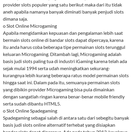
provider slots populer yang satu berikut maka dari itu tidak
aneh apabila namanya banyak diminati banyak penjudi slots
dimana saja.
o Slot Online Microgaming
Apabila mengidamkan kepuasan dan pengalaman lebih saat
bermain slots online di bandar slots dapat dipercaya, karena
itu anda harus coba beberapa tipe permainan slots terunggul
keluaran Microgaming. Ditambah lagi, Microgaming adalah
basis judi slots paling tua di industri iGaming karena telah ada
sejak mulai 1994 serta udah meningkatkan sekurang-
kurangnya lebih kurang beberapa ratus model permainan slots
hingga saat ini. Dalam pada itu, semuanya permainan slots
yang dibikin provider Microgaming bisa pula dimainkan
dengan sangatlah ringan karena benar-benar mobile friendly
serta sudah dibantu HTML5.
o Slot Online Spadegaming
Spadegaming sebagai salah di antara satu dari sebegitu banyak
basis judi slots online alternatif terhebat yang disiapkan
bandar slots dapat dipercaya. Ada pada tahun 2013, kayaknya