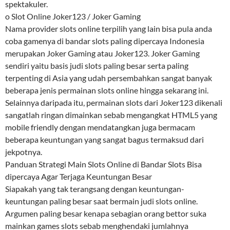
spektakuler.
o Slot Online Joker123 / Joker Gaming
Nama provider slots online terpilih yang lain bisa pula anda
coba gamenya di bandar slots paling dipercaya Indonesia
merupakan Joker Gaming atau Joker123. Joker Gaming
sendiri yaitu basis judi slots paling besar serta paling
terpenting di Asia yang udah persembahkan sangat banyak
beberapa jenis permainan slots online hingga sekarang ini.
Selainnya daripada itu, permainan slots dari Joker123 dikenali
sangatlah ringan dimainkan sebab mengangkat HTML5 yang
mobile friendly dengan mendatangkan juga bermacam
beberapa keuntungan yang sangat bagus termaksud dari
jekpotnya.
Panduan Strategi Main Slots Online di Bandar Slots Bisa
dipercaya Agar Terjaga Keuntungan Besar
Siapakah yang tak terangsang dengan keuntungan-
keuntungan paling besar saat bermain judi slots online.
Argumen paling besar kenapa sebagian orang bettor suka
mainkan games slots sebab menghendaki jumlahnya