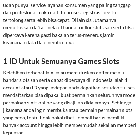
udah punyai service layanan konsumen yang paling tanggap
dan profesional maka dari itu proses registrasi begitu
tertolong serta lebih bisa cepat. Di lain sisi, utamanya
memutuskan daftar melalui bandar online slots sah serta bisa
dipercaya karena pasti bakalan terus-menerus jamin
keamanan data tiap member-nya.
1 ID Untuk Semuanya Games Slots
Kelebihan terhebat lain kalau memutuskan daftar melalui
bandar slots sah serta dapat dipercaya di Indonesia ialah 1
account atau ID yang kedepan anda dapatkan sesudah sukses
mendaftarkan bisa dipakai buat permainkan seluruhnya model
permainan slots online yang disajikan didalamnya . Sehingga,
jikamana anda ingin membuka atau bermain permainan slots
yang beda, tentu tidak pakai ribet kembali harus memiliki
banyak account hingga lebih mempermudah sekalian memberi
kepuasan.