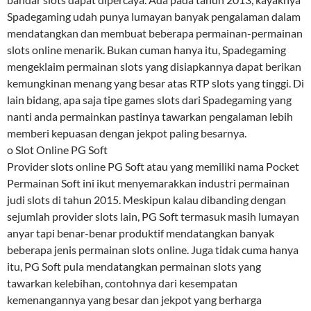
Spadegaming udah punya lumayan banyak pengalaman dalam
mendatangkan dan membuat beberapa permainan-permainan
slots online menarik. Bukan cuman hanya itu, Spadegaming
mengeklaim permainan slots yang disiapkannya dapat berikan
kemungkinan menang yang besar atas RTP slots yang tinggi. Di
lain bidang, apa saja tipe games slots dari Spadegaming yang
nanti anda permainkan pastinya tawarkan pengalaman lebih
memberi kepuasan dengan jekpot paling besarnya.
o Slot Online PG Soft
Provider slots online PG Soft atau yang memiliki nama Pocket
Permainan Soft ini ikut menyemarakkan industri permainan
judi slots di tahun 2015. Meskipun kalau dibanding dengan
sejumlah provider slots lain, PG Soft termasuk masih lumayan
anyar tapi benar-benar produktif mendatangkan banyak
beberapa jenis permainan slots online. Juga tidak cuma hanya
itu, PG Soft pula mendatangkan permainan slots yang
tawarkan kelebihan, contohnya dari kesempatan
kemenangannya yang besar dan jekpot yang berharga