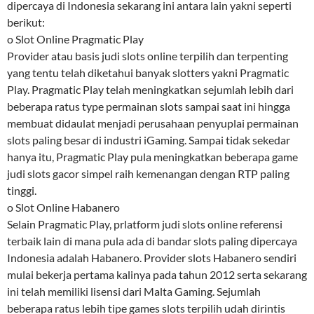
dipercaya di Indonesia sekarang ini antara lain yakni seperti
berikut:
o Slot Online Pragmatic Play
Provider atau basis judi slots online terpilih dan terpenting
yang tentu telah diketahui banyak slotters yakni Pragmatic
Play. Pragmatic Play telah meningkatkan sejumlah lebih dari
beberapa ratus type permainan slots sampai saat ini hingga
membuat didaulat menjadi perusahaan penyuplai permainan
slots paling besar di industri iGaming. Sampai tidak sekedar
hanya itu, Pragmatic Play pula meningkatkan beberapa game
judi slots gacor simpel raih kemenangan dengan RTP paling
tinggi.
o Slot Online Habanero
Selain Pragmatic Play, prlatform judi slots online referensi
terbaik lain di mana pula ada di bandar slots paling dipercaya
Indonesia adalah Habanero. Provider slots Habanero sendiri
mulai bekerja pertama kalinya pada tahun 2012 serta sekarang
ini telah memiliki lisensi dari Malta Gaming. Sejumlah
beberapa ratus lebih tipe games slots terpilih udah dirintis