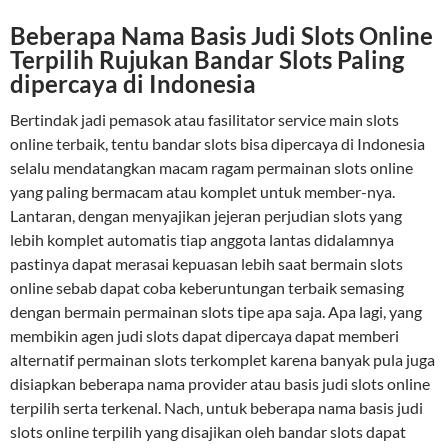
Beberapa Nama Basis Judi Slots Online
Terpilih Rujukan Bandar Slots Paling
dipercaya di Indonesia
Bertindak jadi pemasok atau fasilitator service main slots
online terbaik, tentu bandar slots bisa dipercaya di Indonesia
selalu mendatangkan macam ragam permainan slots online
yang paling bermacam atau komplet untuk member-nya.
Lantaran, dengan menyajikan jejeran perjudian slots yang
lebih komplet automatis tiap anggota lantas didalamnya
pastinya dapat merasai kepuasan lebih saat bermain slots
online sebab dapat coba keberuntungan terbaik semasing
dengan bermain permainan slots tipe apa saja. Apa lagi, yang
membikin agen judi slots dapat dipercaya dapat memberi
alternatif permainan slots terkomplet karena banyak pula juga
disiapkan beberapa nama provider atau basis judi slots online
terpilih serta terkenal. Nach, untuk beberapa nama basis judi
slots online terpilih yang disajikan oleh bandar slots dapat