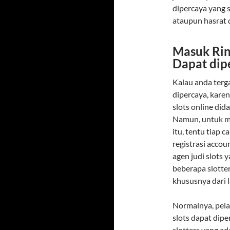
dipercaya yang 
ataupun hasrat 
Masuk Rin
Dapat dip
Kalau anda terga
dipercaya, karen
slots online did
Namun, untuk ma
itu, tentu tiap 
registrasi acco
agen judi slots 
beberapa slotte
khususnya dari l
Normalnya, pelay
slots dapat dipe
slotters yang ad