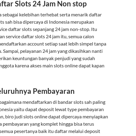
ftar Slots 24 Jam Non stop
 sebagai kelebihan terhebat serta menarik daftar
ots sah bisa dipercaya di Indonesia merupakan
ice daftar slots sepanjang 24 jam non-stop. Itu
 service daftar slots 24 jam itu, semua calon
endaftarkan account setiap saat lebih simpel tanpa
tu. Sampai, pelayanan 24 jam yang dikasihkan nanti
rikan keuntungan banyak penjudi yang sudah
anggota karena akses main slots online dapat kapan
eluruhnya Pembayaran
bagaimana mendaftarkan di bandar slots sah paling
donesia yaitu dapat deposit lewat type pembayaran
an, biro judi slots online dapat dipercaya menyiapkan
ra pembayaran yang komplet hingga bisa terus
semua pesertanya baik itu daftar melalui deposit