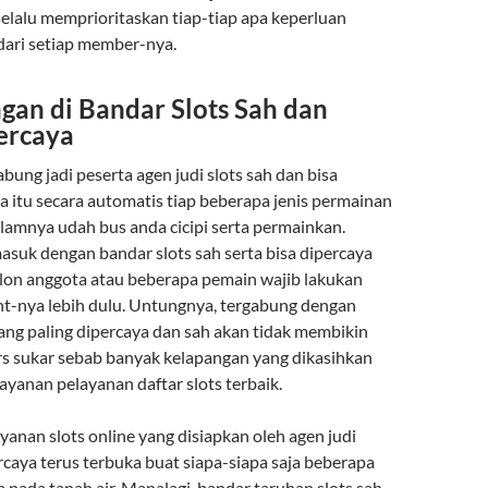
selalu memprioritaskan tiap-tiap apa keperluan
dari setiap member-nya.
gan di Bandar Slots Sah dan
ercaya
bung jadi peserta agen judi slots sah dan bisa
a itu secara automatis tiap beberapa jenis permainan
alamnya udah bus anda cicipi serta permainkan.
suk dengan bandar slots sah serta bisa dipercaya
calon anggota atau beberapa pemain wajib lakukan
unt-nya lebih dulu. Untungnya, tergabung dengan
yang paling dipercaya dan sah akan tidak membikin
rs sukar sebab banyak kelapangan yang dikasihkan
ayanan pelayanan daftar slots terbaik.
anan slots online yang disiapkan oleh agen judi
rcaya terus terbuka buat siapa-siapa saja beberapa
a pada tanah air. Manalagi, bandar taruhan slots sah