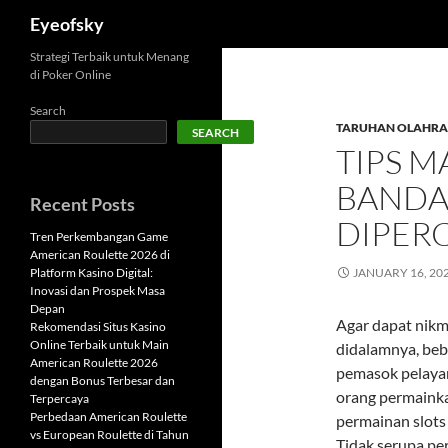
Search
Eyeofsky
Strategi Terbaik untuk Menang
di Poker Online
Search
TARUHAN OLAHR
SEARCH
TIPS M
BANDAR
Recent Posts
DIPER
Tren Perkembangan Game
American Roulette 2026 di
Platform Kasino Digital:
JANUARY 16, 20
Inovasi dan Prospek Masa
Depan
Agar dapat nikm
Rekomendasi Situs Kasino
Online Terbaik untuk Main
didalamnya, beb
American Roulette 2026
pemasok pelayan
dengan Bonus Terbesar dan
orang permainkan
Terpercaya
Perbedaan American Roulette
permainan slots
vs European Roulette di Tahun
Tidak serupa pe