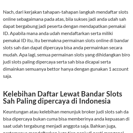
Nach, dari kerjakan tahapan-tahapan langkah mendaftar slots
online sebagaimana pada atas, bila sukses jadi anda udah sah
dapat bergabung jadi peserta dengan mendapatkan pemakai
ID. Apabila mana anda udah mendaftarkan serta miliki
pemakai ID itu, itu bermakna permainan slots online di bandar
slots sah dan dapat dipercaya bisa anda permainkan secara
mudah. Apa lagi, semua permainan slots yang dihidangkan biro
judi slots paling dipercaya serta sah bisa dicapai serta
dimainkan semuanya bettor hanya dengan gunakan 1 account
saja.
Kelebihan Daftar Lewat Bandar Slots
Sah Paling dipercaya di Indonesia
Keuntungan atau kelebihan menunjuk broker judi slots sah da
bisa dipercaya bukan cuma bisa memberinya anda kepuasan di
saat udah tergabung menjadi anggota saja. Bahkan juga,
pertamanya mendaftarkan juga tiap penjudi pasti mengenal