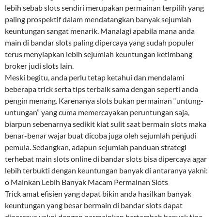
lebih sebab slots sendiri merupakan permainan terpilih yang
paling prospektif dalam mendatangkan banyak sejumlah
keuntungan sangat menarik. Manalagi apabila mana anda
main di bandar slots paling dipercaya yang sudah populer
terus menyiapkan lebih sejumlah keuntungan ketimbang
broker judi slots lain.
Meski begitu, anda perlu tetap ketahui dan mendalami
beberapa trick serta tips terbaik sama dengan seperti anda
pengin menang. Karenanya slots bukan permainan “untung-
untungan” yang cuma memercayakan peruntungan saja,
biarpun sebenarnya sedikit kiat sulit saat bermain slots maka
benar-benar wajar buat dicoba juga oleh sejumlah penjudi
pemula. Sedangkan, adapun sejumlah panduan strategi
terhebat main slots online di bandar slots bisa dipercaya agar
lebih terbukti dengan keuntungan banyak di antaranya yakni:
o Mainkan Lebih Banyak Macam Permainan Slots
Trick amat efisien yang dapat bikin anda hasilkan banyak
keuntungan yang besar bermain di bandar slots dapat
dipercaya yakni dengan permainkan bertambah banyak tipe