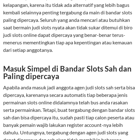
kelapangan, karena itu tidak ada alternatif yang lebih bagus
kembali selainnya penting tergabung da main di bandar slots
paling dipercaya. Seluruh yang anda mencari atau butuhkan
saat bermain judi slots nyata akan tidak sukar ditemui di biro
judi slots online dapat dipercaya yang benar-benar terus-
menerus mementingkan tiap apa kepentingan atau kemauan
dari setiap anggotanya.
Masuk Simpel di Bandar Slots Sah dan
Paling dipercaya
Apabila anda masuk jadi anggota agen judi slots sah serta bisa
dipercaya, karenanya secara automatis tiap beberapa jenis
permainan slots online didalamnya telah bus anda rasakan
serta permainkan. Tetapi, buat tergabung dengan bandar slots
sah dan bisa dipercaya itu, sudah pasti tiap calon peserta atau
banyak pemain wajib lakukan register account-nya lebih
dahulu. Untungnya, tergabung dengan agen judi slots yang
dapat dipercaya dan sah akan tidak membikin beberapa