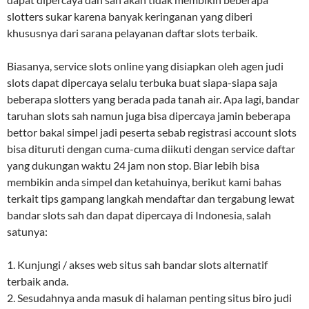
slotters sukar karena banyak keringanan yang diberi
khususnya dari sarana pelayanan daftar slots terbaik.
Biasanya, service slots online yang disiapkan oleh agen judi
slots dapat dipercaya selalu terbuka buat siapa-siapa saja
beberapa slotters yang berada pada tanah air. Apa lagi, bandar
taruhan slots sah namun juga bisa dipercaya jamin beberapa
bettor bakal simpel jadi peserta sebab registrasi account slots
bisa dituruti dengan cuma-cuma diikuti dengan service daftar
yang dukungan waktu 24 jam non stop. Biar lebih bisa
membikin anda simpel dan ketahuinya, berikut kami bahas
terkait tips gampang langkah mendaftar dan tergabung lewat
bandar slots sah dan dapat dipercaya di Indonesia, salah
satunya:
1. Kunjungi / akses web situs sah bandar slots alternatif
terbaik anda.
2. Sesudahnya anda masuk di halaman penting situs biro judi