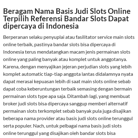
Beragam Nama Basis Judi Slots Online
Terpilih Referensi Bandar Slots Dapat
dipercaya di Indonesia
Berperanan selaku penyuplai atau fasilitator service main slots
online terbaik, pastinya bandar slots bisa dipercaya di
Indonesia terus mendatangkan macam jenis permainan slots
online yang paling banyak atau komplet untuk anggotanya.
Karena, dengan menyajikan jejeran perjudian slots yang lebih
komplet automatic tiap-tiap anggota lantas didalamnya nyata
dapat merasai kepuasan lebih di saat main slots online sebab
dapat coba keberuntungan terbaik semasing dengan bermain
permainan slots type apa saja. Ditambah lagi, yang membuat
broker judi slots bisa dipercaya sanggup memberi alternatif
permainan slots terkomplet sebab banyak pula juga disajikan
beberapa nama provider atau basis judi slots online terunggul
serta populer. Nach, untuk pelbagai nama basis judi slots
online terunggul yang disajikan oleh bandar slots bisa