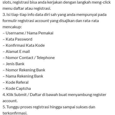
slots, registrasi bisa anda kerjakan dengan langkah meng-click
menu daftar atau registrasi.
3. Isi tiap-tiap info data diri sah yang anda mempunyai pada
formulir registrasi account yang disajikan dan rata-rata
mencakup:
– Username / Nama Pemakai
– Kata Password
– Konfirmasi Kata Kode
– Alamat E mail
– Nomor Contact / Telephone
– Jenis Bank
– Nomor Rekening Bank
– Nama Rekening Bank
– Kode Referal
– Kode Captcha
4. Klik Submit / Daftar di bawah buat menyambung register
account.
5. Tunggu proses registrasi hingga sampai sukses dan
terkonfirmasi.