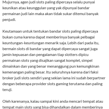
Mujurnya, agen judi slots paling dipercaya selalu punyai
keunikan atau keunggulan yang yak dipunyai bandar
permainan judi lain maka akan tidak sukar ditemui banyak
penjudi.
Keutamaan untuk tentukan bandar slots paling dipercaya
bukan cuma karena dapat memberinya banyak pelbagai
keuntungan-keuntungan menarik saja. Lebih dari pada itu,
bermain slots di bandar yang dapat dipercaya sangat juga
jamin kepuasan dan pengalaman tiap slotters dipicu
permainan slots yang disajikan sangat komplet, simpel
dimainkan dan yang benar menanggung pun kemungkinan
kemenangan paling besar. Itu seluruhnya karena dari faksi
broker judi slots sendiri yang sekian lama ini sudah berpartner
dengan beberapa provider slots gaming terutama dan paling
teruji.
Oleh karenanya, kalau sampai kini anda mencari tempat atau
tempat main slots yang bisa dihandalkan dalam memberinya