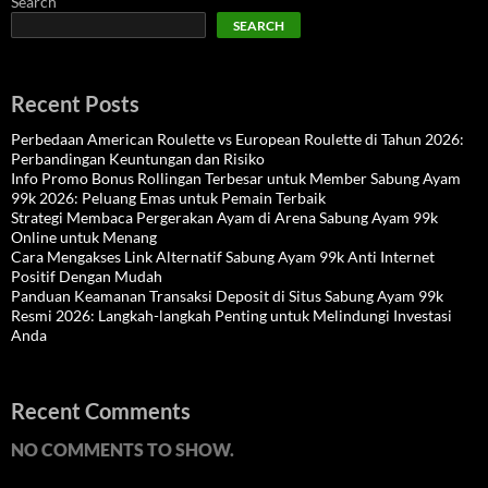
Search
SEARCH
Recent Posts
Perbedaan American Roulette vs European Roulette di Tahun 2026:
Perbandingan Keuntungan dan Risiko
Info Promo Bonus Rollingan Terbesar untuk Member Sabung Ayam
99k 2026: Peluang Emas untuk Pemain Terbaik
Strategi Membaca Pergerakan Ayam di Arena Sabung Ayam 99k
Online untuk Menang
Cara Mengakses Link Alternatif Sabung Ayam 99k Anti Internet
Positif Dengan Mudah
Panduan Keamanan Transaksi Deposit di Situs Sabung Ayam 99k
Resmi 2026: Langkah-langkah Penting untuk Melindungi Investasi
Anda
Recent Comments
NO COMMENTS TO SHOW.