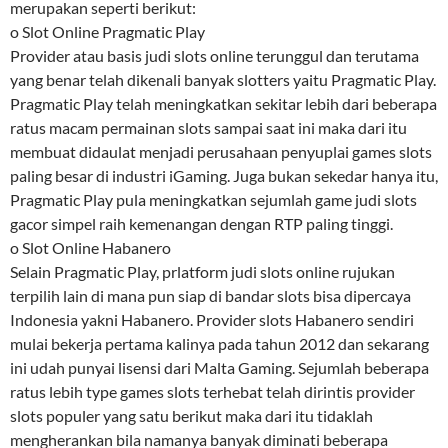
merupakan seperti berikut:
o Slot Online Pragmatic Play
Provider atau basis judi slots online terunggul dan terutama
yang benar telah dikenali banyak slotters yaitu Pragmatic Play.
Pragmatic Play telah meningkatkan sekitar lebih dari beberapa
ratus macam permainan slots sampai saat ini maka dari itu
membuat didaulat menjadi perusahaan penyuplai games slots
paling besar di industri iGaming. Juga bukan sekedar hanya itu,
Pragmatic Play pula meningkatkan sejumlah game judi slots
gacor simpel raih kemenangan dengan RTP paling tinggi.
o Slot Online Habanero
Selain Pragmatic Play, prlatform judi slots online rujukan
terpilih lain di mana pun siap di bandar slots bisa dipercaya
Indonesia yakni Habanero. Provider slots Habanero sendiri
mulai bekerja pertama kalinya pada tahun 2012 dan sekarang
ini udah punyai lisensi dari Malta Gaming. Sejumlah beberapa
ratus lebih type games slots terhebat telah dirintis provider
slots populer yang satu berikut maka dari itu tidaklah
mengherankan bila namanya banyak diminati beberapa