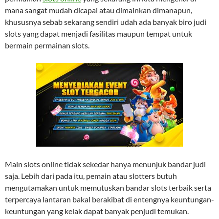
mana sangat mudah dicapai atau dimainkan dimanapun,
khususnya sebab sekarang sendiri udah ada banyak biro judi
slots yang dapat menjadi fasilitas maupun tempat untuk
bermain permainan slots.
Main slots online tidak sekedar hanya menunjuk bandar judi
saja. Lebih dari pada itu, pemain atau slotters butuh
mengutamakan untuk memutuskan bandar slots terbaik serta
terpercaya lantaran bakal berakibat di entengnya keuntungan-
keuntungan yang kelak dapat banyak penjudi temukan.