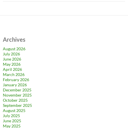
Archives
August 2026
July 2026
June 2026
May 2026
April 2026
March 2026
February 2026
January 2026
December 2025
November 2025
October 2025
September 2025
August 2025
July 2025
June 2025
May 2025