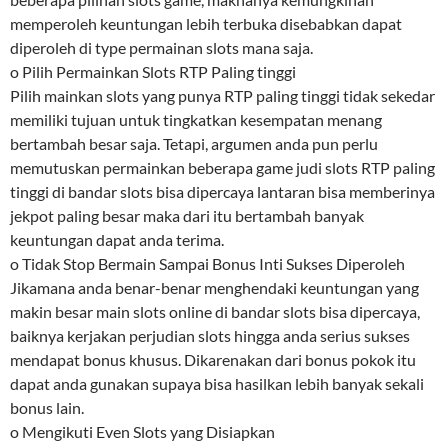
memperoleh keuntungan lebih terbuka disebabkan dapat
diperoleh di type permainan slots mana saja.
o Pilih Permainkan Slots RTP Paling tinggi
Pilih mainkan slots yang punya RTP paling tinggi tidak sekedar
memiliki tujuan untuk tingkatkan kesempatan menang
bertambah besar saja. Tetapi, argumen anda pun perlu
memutuskan permainkan beberapa game judi slots RTP paling
tinggi di bandar slots bisa dipercaya lantaran bisa memberinya
jekpot paling besar maka dari itu bertambah banyak
keuntungan dapat anda terima.
o Tidak Stop Bermain Sampai Bonus Inti Sukses Diperoleh
Jikamana anda benar-benar menghendaki keuntungan yang
makin besar main slots online di bandar slots bisa dipercaya,
baiknya kerjakan perjudian slots hingga anda serius sukses
mendapat bonus khusus. Dikarenakan dari bonus pokok itu
dapat anda gunakan supaya bisa hasilkan lebih banyak sekali
bonus lain.
o Mengikuti Even Slots yang Disiapkan