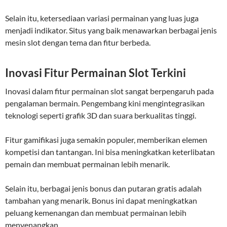
Selain itu, ketersediaan variasi permainan yang luas juga
menjadi indikator. Situs yang baik menawarkan berbagai jenis
mesin slot dengan tema dan fitur berbeda.
Inovasi Fitur Permainan Slot Terkini
Inovasi dalam fitur permainan slot sangat berpengaruh pada
pengalaman bermain. Pengembang kini mengintegrasikan
teknologi seperti grafik 3D dan suara berkualitas tinggi.
Fitur gamifikasi juga semakin populer, memberikan elemen
kompetisi dan tantangan. Ini bisa meningkatkan keterlibatan
pemain dan membuat permainan lebih menarik.
Selain itu, berbagai jenis bonus dan putaran gratis adalah
tambahan yang menarik. Bonus ini dapat meningkatkan
peluang kemenangan dan membuat permainan lebih
menyenangkan.