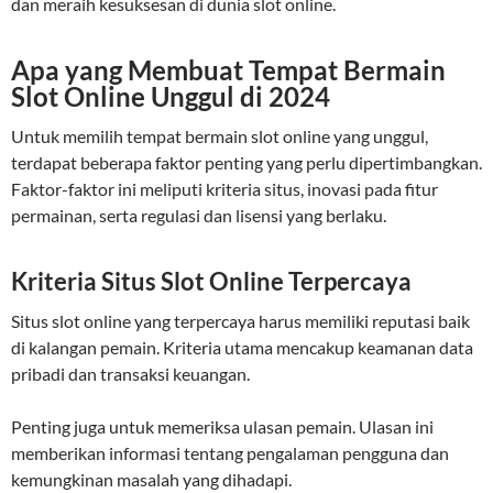
dan meraih kesuksesan di dunia slot online.
Apa yang Membuat Tempat Bermain
Slot Online Unggul di 2024
Untuk memilih tempat bermain slot online yang unggul,
terdapat beberapa faktor penting yang perlu dipertimbangkan.
Faktor-faktor ini meliputi kriteria situs, inovasi pada fitur
permainan, serta regulasi dan lisensi yang berlaku.
Kriteria Situs Slot Online Terpercaya
Situs slot online yang terpercaya harus memiliki reputasi baik
di kalangan pemain. Kriteria utama mencakup keamanan data
pribadi dan transaksi keuangan.
Penting juga untuk memeriksa ulasan pemain. Ulasan ini
memberikan informasi tentang pengalaman pengguna dan
kemungkinan masalah yang dihadapi.