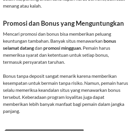
menang atau kalah.
Promosi dan Bonus yang Menguntungkan
Mencari promosi dan bonus bisa memberikan peluang
keuntungan tambahan. Banyak situs menawarkan
bonus
selamat datang
dan
promosi mingguan
. Pemain harus
memeriksa syarat dan ketentuan untuk setiap bonus,
termasuk persyaratan taruhan.
Bonus tanpa deposit sangat menarik karena memberikan
kesempatan untuk bermain tanpa risiko. Namun, pemain harus
selalu memeriksa keandalan situs yang menawarkan bonus
tersebut. Keberadaan program loyalitas juga dapat
memberikan lebih banyak manfaat bagi pemain dalam jangka
panjang.