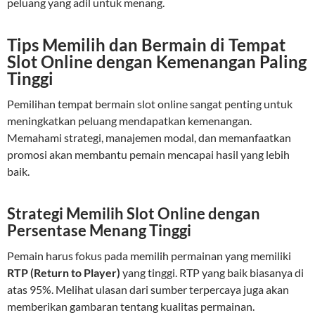
peluang yang adil untuk menang.
Tips Memilih dan Bermain di Tempat
Slot Online dengan Kemenangan Paling
Tinggi
Pemilihan tempat bermain slot online sangat penting untuk
meningkatkan peluang mendapatkan kemenangan.
Memahami strategi, manajemen modal, dan memanfaatkan
promosi akan membantu pemain mencapai hasil yang lebih
baik.
Strategi Memilih Slot Online dengan
Persentase Menang Tinggi
Pemain harus fokus pada memilih permainan yang memiliki
RTP (Return to Player)
yang tinggi. RTP yang baik biasanya di
atas 95%. Melihat ulasan dari sumber terpercaya juga akan
memberikan gambaran tentang kualitas permainan.