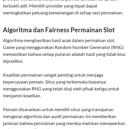
terbukti adil. Memilih provider yang tepat dapat
meningkatkan peluang kemenangan di setiap sesi permainan.
Algoritma dan Fairness Permainan Slot
Algoritma menghasilkan hasil acak dalam permainan slot.
Game yang menggunakan Random Number Generator (RNG)
memastikan bahwa setiap putaran adalah hasil yang tidak bisa
diprediksi.
Keadilan permainan sangat penting untuk menjaga
kepercayaan pemain. Situs yang terkemuka biasanya
menggunakan RNG yang telah diuji oleh pihak ketiga untuk
menjamin keadilan.
Pemain disarankan untuk memilih situs yang transparan
mengenai algoritma dan audit permainan. Ini memberikan
jaminan bahwa permainan yang mereka mainkan menawarkan