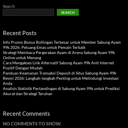
Search
SEARCH
Recent Posts
Info Promo Bonus Rollingan Terbesar untuk Member Sabung Ayam
99k 2026: Peluang Emas untuk Pemain Terbaik
Strategi Membaca Pergerakan Ayam di Arena Sabung Ayam 99k
Online untuk Menang
Cara Mengakses Link Alternatif Sabung Ayam 99k Anti Internet
Positif Dengan Mudah
Panduan Keamanan Transaksi Deposit di Situs Sabung Ayam 99k
Resmi 2026: Langkah-langkah Penting untuk Melindungi Investasi
Anda
Analisis Statistik Pertandingan di Sabung Ayam 99k untuk Prediksi
Akurat dan Strategi Taruhan
Recent Comments
NO COMMENTS TO SHOW.