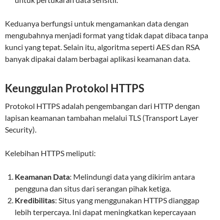
Keduanya berfungsi untuk mengamankan data dengan
mengubahnya menjadi format yang tidak dapat dibaca tanpa
kunci yang tepat. Selain itu, algoritma seperti AES dan RSA
banyak dipakai dalam berbagai aplikasi keamanan data.
Keunggulan Protokol HTTPS
Protokol HTTPS adalah pengembangan dari HTTP dengan
lapisan keamanan tambahan melalui TLS (Transport Layer
Security).
Kelebihan HTTPS meliputi:
Keamanan Data
: Melindungi data yang dikirim antara
pengguna dan situs dari serangan pihak ketiga.
Kredibilitas
: Situs yang menggunakan HTTPS dianggap
lebih terpercaya. Ini dapat meningkatkan kepercayaan