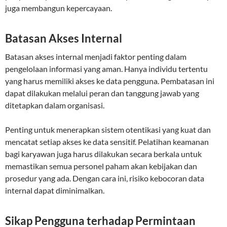
juga membangun kepercayaan.
Batasan Akses Internal
Batasan akses internal menjadi faktor penting dalam
pengelolaan informasi yang aman. Hanya individu tertentu
yang harus memiliki akses ke data pengguna. Pembatasan ini
dapat dilakukan melalui peran dan tanggung jawab yang
ditetapkan dalam organisasi.
Penting untuk menerapkan sistem otentikasi yang kuat dan
mencatat setiap akses ke data sensitif. Pelatihan keamanan
bagi karyawan juga harus dilakukan secara berkala untuk
memastikan semua personel paham akan kebijakan dan
prosedur yang ada. Dengan cara ini, risiko kebocoran data
internal dapat diminimalkan.
Sikap Pengguna terhadap Permintaan