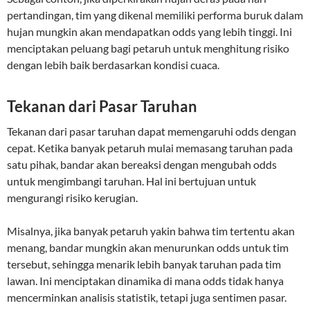
pertandingan, tim yang dikenal memiliki performa buruk dalam
hujan mungkin akan mendapatkan odds yang lebih tinggi. Ini
menciptakan peluang bagi petaruh untuk menghitung risiko
dengan lebih baik berdasarkan kondisi cuaca.
Tekanan dari Pasar Taruhan
Tekanan dari pasar taruhan dapat memengaruhi odds dengan
cepat. Ketika banyak petaruh mulai memasang taruhan pada
satu pihak, bandar akan bereaksi dengan mengubah odds
untuk mengimbangi taruhan. Hal ini bertujuan untuk
mengurangi risiko kerugian.
Misalnya, jika banyak petaruh yakin bahwa tim tertentu akan
menang, bandar mungkin akan menurunkan odds untuk tim
tersebut, sehingga menarik lebih banyak taruhan pada tim
lawan. Ini menciptakan dinamika di mana odds tidak hanya
mencerminkan analisis statistik, tetapi juga sentimen pasar.