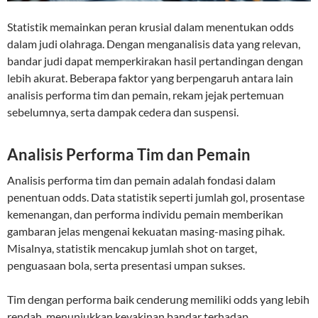
Statistik memainkan peran krusial dalam menentukan odds
dalam judi olahraga. Dengan menganalisis data yang relevan,
bandar judi dapat memperkirakan hasil pertandingan dengan
lebih akurat. Beberapa faktor yang berpengaruh antara lain
analisis performa tim dan pemain, rekam jejak pertemuan
sebelumnya, serta dampak cedera dan suspensi.
Analisis Performa Tim dan Pemain
Analisis performa tim dan pemain adalah fondasi dalam
penentuan odds. Data statistik seperti jumlah gol, prosentase
kemenangan, dan performa individu pemain memberikan
gambaran jelas mengenai kekuatan masing-masing pihak.
Misalnya, statistik mencakup jumlah shot on target,
penguasaan bola, serta presentasi umpan sukses.
Tim dengan performa baik cenderung memiliki odds yang lebih
rendah, menunjukkan keyakinan bandar terhadap