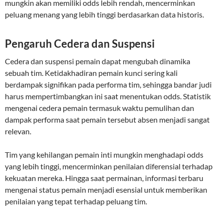
mungkin akan memiliki odds lebih rendah, mencerminkan
peluang menang yang lebih tinggi berdasarkan data historis.
Pengaruh Cedera dan Suspensi
Cedera dan suspensi pemain dapat mengubah dinamika
sebuah tim. Ketidakhadiran pemain kunci sering kali
berdampak signifikan pada performa tim, sehingga bandar judi
harus mempertimbangkan ini saat menentukan odds. Statistik
mengenai cedera pemain termasuk waktu pemulihan dan
dampak performa saat pemain tersebut absen menjadi sangat
relevan.
Tim yang kehilangan pemain inti mungkin menghadapi odds
yang lebih tinggi, mencerminkan penilaian diferensial terhadap
kekuatan mereka. Hingga saat permainan, informasi terbaru
mengenai status pemain menjadi esensial untuk memberikan
penilaian yang tepat terhadap peluang tim.