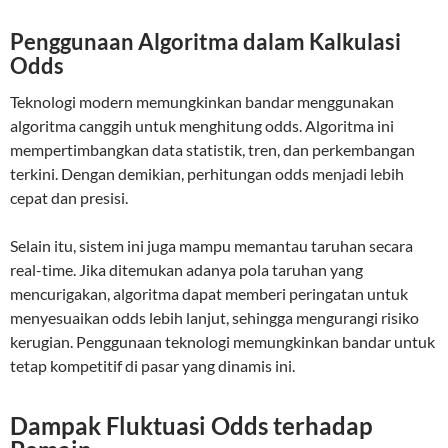
Penggunaan Algoritma dalam Kalkulasi
Odds
Teknologi modern memungkinkan bandar menggunakan
algoritma canggih untuk menghitung odds. Algoritma ini
mempertimbangkan data statistik, tren, dan perkembangan
terkini. Dengan demikian, perhitungan odds menjadi lebih
cepat dan presisi.
Selain itu, sistem ini juga mampu memantau taruhan secara
real-time. Jika ditemukan adanya pola taruhan yang
mencurigakan, algoritma dapat memberi peringatan untuk
menyesuaikan odds lebih lanjut, sehingga mengurangi risiko
kerugian. Penggunaan teknologi memungkinkan bandar untuk
tetap kompetitif di pasar yang dinamis ini.
Dampak Fluktuasi Odds terhadap