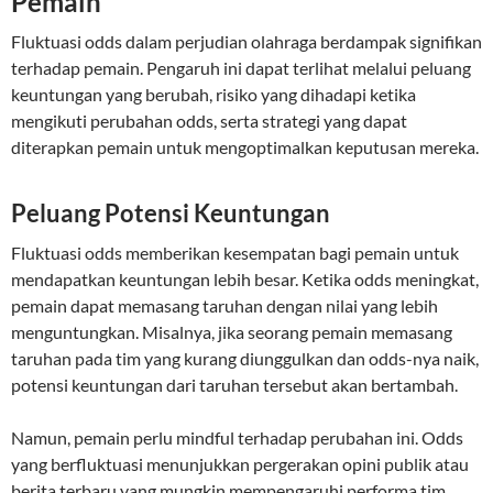
Pemain
Fluktuasi odds dalam perjudian olahraga berdampak signifikan
terhadap pemain. Pengaruh ini dapat terlihat melalui peluang
keuntungan yang berubah, risiko yang dihadapi ketika
mengikuti perubahan odds, serta strategi yang dapat
diterapkan pemain untuk mengoptimalkan keputusan mereka.
Peluang Potensi Keuntungan
Fluktuasi odds memberikan kesempatan bagi pemain untuk
mendapatkan keuntungan lebih besar. Ketika odds meningkat,
pemain dapat memasang taruhan dengan nilai yang lebih
menguntungkan. Misalnya, jika seorang pemain memasang
taruhan pada tim yang kurang diunggulkan dan odds-nya naik,
potensi keuntungan dari taruhan tersebut akan bertambah.
Namun, pemain perlu mindful terhadap perubahan ini. Odds
yang berfluktuasi menunjukkan pergerakan opini publik atau
berita terbaru yang mungkin mempengaruhi performa tim.