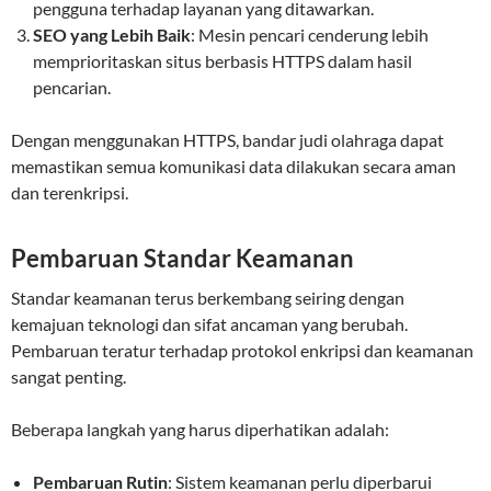
pengguna terhadap layanan yang ditawarkan.
SEO yang Lebih Baik
: Mesin pencari cenderung lebih
memprioritaskan situs berbasis HTTPS dalam hasil
pencarian.
Dengan menggunakan HTTPS, bandar judi olahraga dapat
memastikan semua komunikasi data dilakukan secara aman
dan terenkripsi.
Pembaruan Standar Keamanan
Standar keamanan terus berkembang seiring dengan
kemajuan teknologi dan sifat ancaman yang berubah.
Pembaruan teratur terhadap protokol enkripsi dan keamanan
sangat penting.
Beberapa langkah yang harus diperhatikan adalah:
Pembaruan Rutin
: Sistem keamanan perlu diperbarui