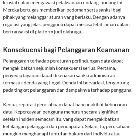
krusial dalam mengawasi pelaksanaan undang-undang ini.
Mereka bertugas memberikan pedoman serta sanksi bagi
pihak yang melanggar aturan yang berlaku. Dengan adanya
regulasi yang jelas, pengguna dapat merasa lebih aman dalam
bertransaksi di platform judi olahraga.
Konsekuensi bagi Pelanggaran Keamanan
Pelanggaran terhadap peraturan perlindungan data dapat
mengakibatkan sejumlah konsekuensi serius. Pertama,
penyedia layanan dapat dikenakan sanksi administratif,
termasuk denda yang tinggi. Denda ini bervariasi, tergantung
pada tingkat pelanggaran dan dampaknya terhadap pengguna.
Kedua, reputasi perusahaan dapat hancur akibat kebocoran
data. Kepercayaan pengguna menurun secara signifikan
setelah insiden semacam itu, yang dapat mengakibatkan
kehilangan pelanggan dan pendapatan. Selain itu, perusahaan
mungkin menghadapi tuntutan hukum dari individu atau