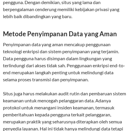
pengguna. Dengan demikian, situs yang lama dan
berpengalaman cenderung memiliki kebijakan privasi yang
lebih baik dibandingkan yang baru.
Metode Penyimpanan Data yang Aman
Penyimpanan data yang aman mencakup penggunaan
teknologi enkripsi dan sistem penyimpanan yang terjamin.
Data pengguna harus disimpan dalam lingkungan yang
terlindungi dari akses tidak sah. Penggunaan enkripsi end-to-
end merupakan langkah penting untuk melindungi data
selama proses transmisi dan penyimpanan.
Situs juga harus melakukan audit rutin dan pembaruan sistem
keamanan untuk mencegah pelanggaran data. Adanya
protokol untuk menangani insiden keamanan, termasuk
pemberitahuan kepada pengguna terkait pelanggaran,
merupakan praktik yang seharusnya diterapkan oleh semua
penyedia layanan. Hal ini tidak hanya melindungi data tetapi