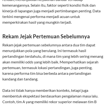
kemenangannya. Selain itu, faktor seperti kondisi fisik dan
kinerja di lapangan juga menjadi pertimbangan penting. Data
terkini mengenai performa menjadi acuan untuk
memperkirakan hasil yang mungkin terjadi.
Rekam Jejak Pertemuan Sebelumnya
Rekam jejak pertemuan sebelumnya antara dua tim dapat
menunjukkan pola yang berulang. Ini termasuk hasil
pertandingan terdahulu, di mana tim yang lebih sering menang
akan memiliki odds yang lebih baik. Memperhatikan sejarah
pertemuan, termasuk lokasi pertandingan, juga penting,
karena performa tim bisa berbeda antara pertandingan
kandang dan tandang.
Data ini tidak hanya memberikan konteks, tetapi juga
membentuk ekspektasi berdasarkan pengalaman masa lalu.
Contoh, tim A yang memiliki rekor superior melawan tim B