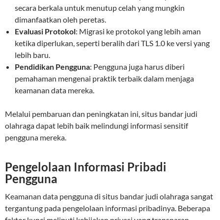
secara berkala untuk menutup celah yang mungkin
dimanfaatkan oleh peretas.
Evaluasi Protokol
: Migrasi ke protokol yang lebih aman
ketika diperlukan, seperti beralih dari TLS 1.0 ke versi yang
lebih baru.
Pendidikan Pengguna
: Pengguna juga harus diberi
pemahaman mengenai praktik terbaik dalam menjaga
keamanan data mereka.
Melalui pembaruan dan peningkatan ini, situs bandar judi
olahraga dapat lebih baik melindungi informasi sensitif
pengguna mereka.
Pengelolaan Informasi Pribadi
Pengguna
Keamanan data pengguna di situs bandar judi olahraga sangat
tergantung pada pengelolaan informasi pribadinya. Beberapa
faktor kunci meliputi kebijakan privasi yang transparan,