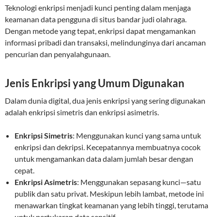
Teknologi enkripsi menjadi kunci penting dalam menjaga
keamanan data pengguna di situs bandar judi olahraga.
Dengan metode yang tepat, enkripsi dapat mengamankan
informasi pribadi dan transaksi, melindunginya dari ancaman
pencurian dan penyalahgunaan.
Jenis Enkripsi yang Umum Digunakan
Dalam dunia digital, dua jenis enkripsi yang sering digunakan
adalah enkripsi simetris dan enkripsi asimetris.
Enkripsi Simetris
: Menggunakan kunci yang sama untuk
enkripsi dan dekripsi. Kecepatannya membuatnya cocok
untuk mengamankan data dalam jumlah besar dengan
cepat.
Enkripsi Asimetris
: Menggunakan sepasang kunci—satu
publik dan satu privat. Meskipun lebih lambat, metode ini
menawarkan tingkat keamanan yang lebih tinggi, terutama
untuk pertukaran data sensitif.