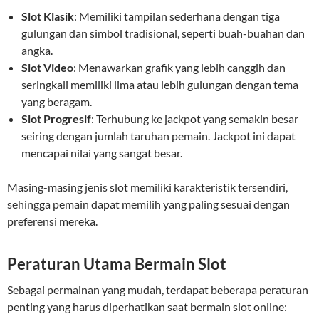
Slot Klasik
: Memiliki tampilan sederhana dengan tiga
gulungan dan simbol tradisional, seperti buah-buahan dan
angka.
Slot Video
: Menawarkan grafik yang lebih canggih dan
seringkali memiliki lima atau lebih gulungan dengan tema
yang beragam.
Slot Progresif
: Terhubung ke jackpot yang semakin besar
seiring dengan jumlah taruhan pemain. Jackpot ini dapat
mencapai nilai yang sangat besar.
Masing-masing jenis slot memiliki karakteristik tersendiri,
sehingga pemain dapat memilih yang paling sesuai dengan
preferensi mereka.
Peraturan Utama Bermain Slot
Sebagai permainan yang mudah, terdapat beberapa peraturan
penting yang harus diperhatikan saat bermain slot online: