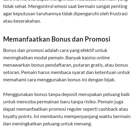
tidak sehat. Mengontrol emosi saat bermain sangat penting
agar keputusan taruhannya tidak dipengaruhi oleh frustrasi
atau keserakahan.
Memanfaatkan Bonus dan Promosi
Bonus dan promosi adalah cara yang efektif untuk
meningkatkan modal pemain. Banyak kasino online
menawarkan bonus pendaftaran, putaran gratis, atau bonus
setoran. Pemain harus membaca syarat dan ketentuan untuk
memahami cara menggunakan bonus ini dengan bijak.
Menggunakan bonus tanpa deposit merupakan peluang baik
untuk mencoba permainan baru tanpa risiko. Pemain juga
dapat memanfaatkan promosi reguler seperti cashback atau
loyalty points. Ini membantu memperpanjang waktu bermain
dan meningkatkan peluang untuk menang.