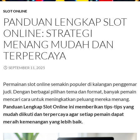
SLOT ONLINE
PANDUAN LENGKAP SLOT
ONLINE: STRATEGI
MENANG MUDAH DAN
TERPERCAYA
SEPTEMBER 11, 2025
Permainan slot online semakin populer di kalangan penggemar
judi. Dengan berbagai pilihan tema dan format, banyak pemain
mencari cara untuk meningkatkan peluang mereka menang.
Panduan Lengkap Slot Online ini memberikan tips-tips yang
mudah diikuti dan terpercaya agar setiap pemain dapat
meraih kemenangan yang lebih baik.