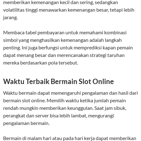
memberikan kemenangan kecil dan sering, sedangkan
volatilitas tinggi menawarkan kemenangan besar, tetapi lebih
jarang.
Membaca tabel pembayaran untuk memahami kombinasi
simbol yang menghasilkan kemenangan adalah langkah
penting. Ini juga berfungsi untuk memprediksi kapan pemain
dapat menang besar dan merencanakan strategi taruhan
mereka berdasarkan pola tersebut.
Waktu Terbaik Bermain Slot Online
Waktu bermain dapat memengaruhi pengalaman dan hasil dari
bermain slot online. Memilih waktu ketika jumlah pemain
rendah mungkin memberikan keunggulan. Saat jam sibuk,
perangkat dan server bisa lebih lambat, mengurangi
pengalaman bermain.
Bermain di malam hari atau pada hari kerja dapat memberikan