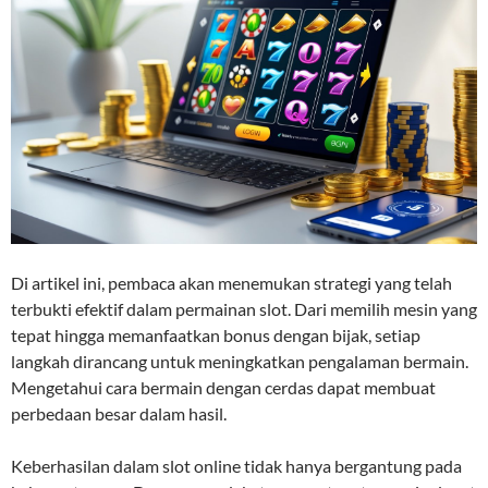
Di artikel ini, pembaca akan menemukan strategi yang telah
terbukti efektif dalam permainan slot. Dari memilih mesin yang
tepat hingga memanfaatkan bonus dengan bijak, setiap
langkah dirancang untuk meningkatkan pengalaman bermain.
Mengetahui cara bermain dengan cerdas dapat membuat
perbedaan besar dalam hasil.
Keberhasilan dalam slot online tidak hanya bergantung pada