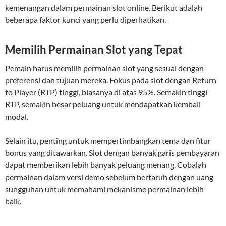
kemenangan dalam permainan slot online. Berikut adalah
beberapa faktor kunci yang perlu diperhatikan.
Memilih Permainan Slot yang Tepat
Pemain harus memilih permainan slot yang sesuai dengan
preferensi dan tujuan mereka. Fokus pada slot dengan Return
to Player (RTP) tinggi, biasanya di atas 95%. Semakin tinggi
RTP, semakin besar peluang untuk mendapatkan kembali
modal.
Selain itu, penting untuk mempertimbangkan tema dan fitur
bonus yang ditawarkan. Slot dengan banyak garis pembayaran
dapat memberikan lebih banyak peluang menang. Cobalah
permainan dalam versi demo sebelum bertaruh dengan uang
sungguhan untuk memahami mekanisme permainan lebih
baik.