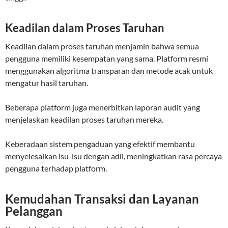
Keadilan dalam Proses Taruhan
Keadilan dalam proses taruhan menjamin bahwa semua
pengguna memiliki kesempatan yang sama. Platform resmi
menggunakan algoritma transparan dan metode acak untuk
mengatur hasil taruhan.
Beberapa platform juga menerbitkan laporan audit yang
menjelaskan keadilan proses taruhan mereka.
Keberadaan sistem pengaduan yang efektif membantu
menyelesaikan isu-isu dengan adil, meningkatkan rasa percaya
pengguna terhadap platform.
Kemudahan Transaksi dan Layanan
Pelanggan