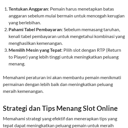
Tentukan Anggaran
: Pemain harus menetapkan batas
anggaran sebelum mulai bermain untuk mencegah kerugian
yang berlebihan.
Pahami Tabel Pembayaran
: Sebelum memasang taruhan,
kenali tabel pembayaran untuk mengetahui kombinasi yang
menghasilkan kemenangan.
Memilih Mesin yang Tepat
: Pilih slot dengan RTP (Return
to Player) yang lebih tinggi untuk meningkatkan peluang
menang.
Memahami peraturan ini akan membantu pemain menikmati
permainan dengan lebih baik dan meningkatkan peluang
meraih kemenangan.
Strategi dan Tips Menang Slot Online
Memahami strategi yang efektif dan menerapkan tips yang
tepat dapat meningkatkan peluang pemain untuk meraih