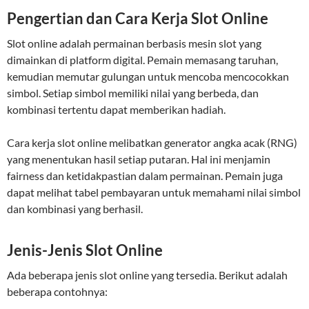
Pengertian dan Cara Kerja Slot Online
Slot online adalah permainan berbasis mesin slot yang
dimainkan di platform digital. Pemain memasang taruhan,
kemudian memutar gulungan untuk mencoba mencocokkan
simbol. Setiap simbol memiliki nilai yang berbeda, dan
kombinasi tertentu dapat memberikan hadiah.
Cara kerja slot online melibatkan generator angka acak (RNG)
yang menentukan hasil setiap putaran. Hal ini menjamin
fairness dan ketidakpastian dalam permainan. Pemain juga
dapat melihat tabel pembayaran untuk memahami nilai simbol
dan kombinasi yang berhasil.
Jenis-Jenis Slot Online
Ada beberapa jenis slot online yang tersedia. Berikut adalah
beberapa contohnya: