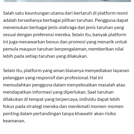
Salah satu keuntungan utama dari bertaruh di platform resmi
adalah tersedianya berbagai pilihan taruhan. Pengguna dapat
menemukan berbagai jenis olahraga dan jenis taruhan yang
sesuai dengan preferensi mereka. Selain itu, banyak platform
ini juga menawarkan bonus dan promosi yang menarik untuk
pemula maupun taruhan berpengalaman, memberikan nilai
lebih pada setiap taruhan yang dilakukan.
Selain itu, platform yang aman biasanya menyediakan layanan
pelanggan yang responsif dan profesional. Hal ini
memudahkan pengguna dalam menyelesaikan masalah atau
mendapatkan informasi yang diperlukan. Saat taruhan
dilakukan di tempat yang terpercaya, individu dapat lebih
fokus pada strategi mereka dan menikmati momen-momen
penting dalam pertandingan tanpa khawatir akan risiko
keamanan.