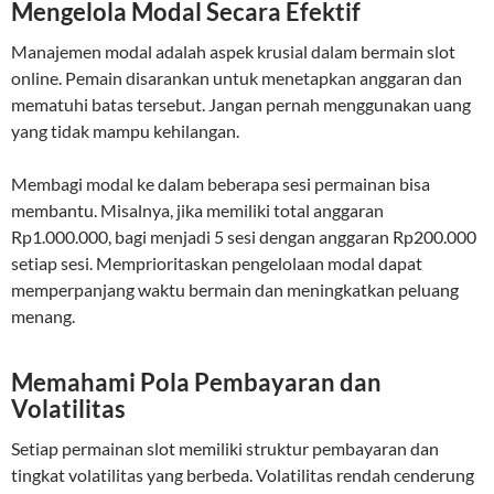
Mengelola Modal Secara Efektif
Manajemen modal adalah aspek krusial dalam bermain slot
online. Pemain disarankan untuk menetapkan anggaran dan
mematuhi batas tersebut. Jangan pernah menggunakan uang
yang tidak mampu kehilangan.
Membagi modal ke dalam beberapa sesi permainan bisa
membantu. Misalnya, jika memiliki total anggaran
Rp1.000.000, bagi menjadi 5 sesi dengan anggaran Rp200.000
setiap sesi. Memprioritaskan pengelolaan modal dapat
memperpanjang waktu bermain dan meningkatkan peluang
menang.
Memahami Pola Pembayaran dan
Volatilitas
Setiap permainan slot memiliki struktur pembayaran dan
tingkat volatilitas yang berbeda. Volatilitas rendah cenderung