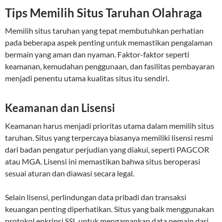
Tips Memilih Situs Taruhan Olahraga
Memilih situs taruhan yang tepat membutuhkan perhatian
pada beberapa aspek penting untuk memastikan pengalaman
bermain yang aman dan nyaman. Faktor-faktor seperti
keamanan, kemudahan penggunaan, dan fasilitas pembayaran
menjadi penentu utama kualitas situs itu sendiri.
Keamanan dan Lisensi
Keamanan harus menjadi prioritas utama dalam memilih situs
taruhan. Situs yang terpercaya biasanya memiliki lisensi resmi
dari badan pengatur perjudian yang diakui, seperti PAGCOR
atau MGA. Lisensi ini memastikan bahwa situs beroperasi
sesuai aturan dan diawasi secara legal.
Selain lisensi, perlindungan data pribadi dan transaksi
keuangan penting diperhatikan. Situs yang baik menggunakan
protokol enkripsi SSL untuk mengamankan data pemain dari