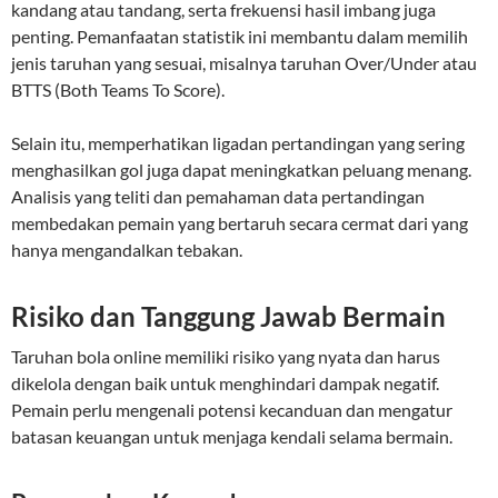
kandang atau tandang, serta frekuensi hasil imbang juga
penting. Pemanfaatan statistik ini membantu dalam memilih
jenis taruhan yang sesuai, misalnya taruhan Over/Under atau
BTTS (Both Teams To Score).
Selain itu, memperhatikan ligadan pertandingan yang sering
menghasilkan gol juga dapat meningkatkan peluang menang.
Analisis yang teliti dan pemahaman data pertandingan
membedakan pemain yang bertaruh secara cermat dari yang
hanya mengandalkan tebakan.
Risiko dan Tanggung Jawab Bermain
Taruhan bola online memiliki risiko yang nyata dan harus
dikelola dengan baik untuk menghindari dampak negatif.
Pemain perlu mengenali potensi kecanduan dan mengatur
batasan keuangan untuk menjaga kendali selama bermain.