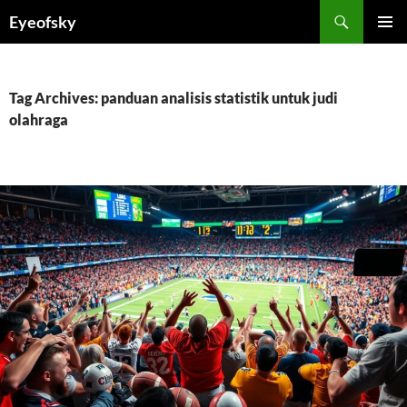
Eyeofsky
SKIP
PRIMAR
TO
MENU
CONTENT
Tag Archives: panduan analisis statistik untuk judi
olahraga