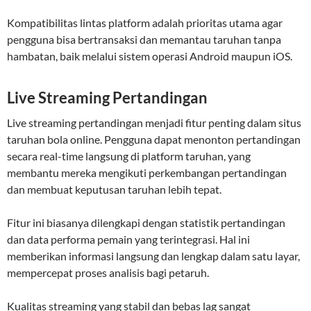
Kompatibilitas lintas platform adalah prioritas utama agar
pengguna bisa bertransaksi dan memantau taruhan tanpa
hambatan, baik melalui sistem operasi Android maupun iOS.
Live Streaming Pertandingan
Live streaming pertandingan menjadi fitur penting dalam situs
taruhan bola online. Pengguna dapat menonton pertandingan
secara real-time langsung di platform taruhan, yang
membantu mereka mengikuti perkembangan pertandingan
dan membuat keputusan taruhan lebih tepat.
Fitur ini biasanya dilengkapi dengan statistik pertandingan
dan data performa pemain yang terintegrasi. Hal ini
memberikan informasi langsung dan lengkap dalam satu layar,
mempercepat proses analisis bagi petaruh.
Kualitas streaming yang stabil dan bebas lag sangat