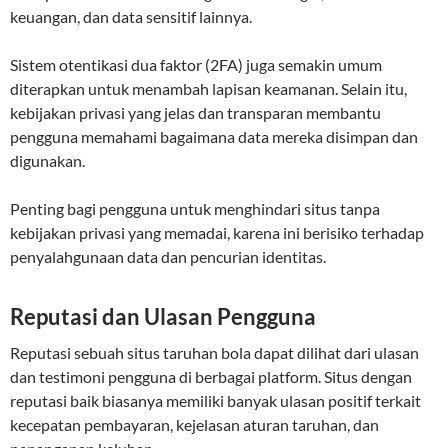
keuangan, dan data sensitif lainnya.
Sistem otentikasi dua faktor (2FA) juga semakin umum
diterapkan untuk menambah lapisan keamanan. Selain itu,
kebijakan privasi yang jelas dan transparan membantu
pengguna memahami bagaimana data mereka disimpan dan
digunakan.
Penting bagi pengguna untuk menghindari situs tanpa
kebijakan privasi yang memadai, karena ini berisiko terhadap
penyalahgunaan data dan pencurian identitas.
Reputasi dan Ulasan Pengguna
Reputasi sebuah situs taruhan bola dapat dilihat dari ulasan
dan testimoni pengguna di berbagai platform. Situs dengan
reputasi baik biasanya memiliki banyak ulasan positif terkait
kecepatan pembayaran, kejelasan aturan taruhan, dan