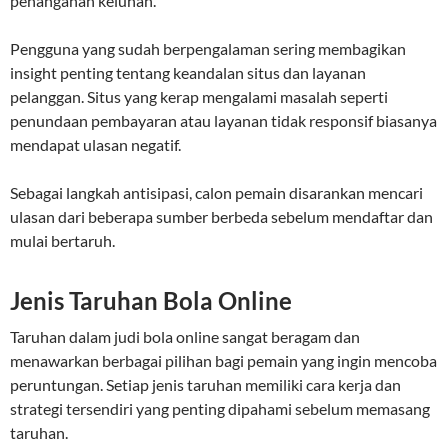
penanganan keluhan.
Pengguna yang sudah berpengalaman sering membagikan
insight penting tentang keandalan situs dan layanan
pelanggan. Situs yang kerap mengalami masalah seperti
penundaan pembayaran atau layanan tidak responsif biasanya
mendapat ulasan negatif.
Sebagai langkah antisipasi, calon pemain disarankan mencari
ulasan dari beberapa sumber berbeda sebelum mendaftar dan
mulai bertaruh.
Jenis Taruhan Bola Online
Taruhan dalam judi bola online sangat beragam dan
menawarkan berbagai pilihan bagi pemain yang ingin mencoba
peruntungan. Setiap jenis taruhan memiliki cara kerja dan
strategi tersendiri yang penting dipahami sebelum memasang
taruhan.