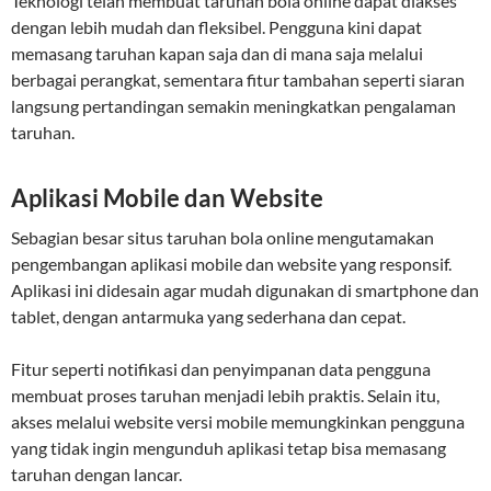
Teknologi telah membuat taruhan bola online dapat diakses
dengan lebih mudah dan fleksibel. Pengguna kini dapat
memasang taruhan kapan saja dan di mana saja melalui
berbagai perangkat, sementara fitur tambahan seperti siaran
langsung pertandingan semakin meningkatkan pengalaman
taruhan.
Aplikasi Mobile dan Website
Sebagian besar situs taruhan bola online mengutamakan
pengembangan aplikasi mobile dan website yang responsif.
Aplikasi ini didesain agar mudah digunakan di smartphone dan
tablet, dengan antarmuka yang sederhana dan cepat.
Fitur seperti notifikasi dan penyimpanan data pengguna
membuat proses taruhan menjadi lebih praktis. Selain itu,
akses melalui website versi mobile memungkinkan pengguna
yang tidak ingin mengunduh aplikasi tetap bisa memasang
taruhan dengan lancar.