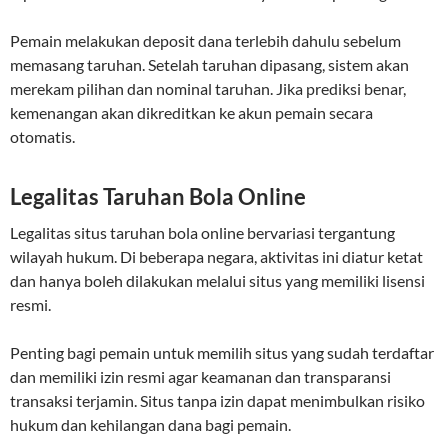
Pemain melakukan deposit dana terlebih dahulu sebelum
memasang taruhan. Setelah taruhan dipasang, sistem akan
merekam pilihan dan nominal taruhan. Jika prediksi benar,
kemenangan akan dikreditkan ke akun pemain secara
otomatis.
Legalitas Taruhan Bola Online
Legalitas situs taruhan bola online bervariasi tergantung
wilayah hukum. Di beberapa negara, aktivitas ini diatur ketat
dan hanya boleh dilakukan melalui situs yang memiliki lisensi
resmi.
Penting bagi pemain untuk memilih situs yang sudah terdaftar
dan memiliki izin resmi agar keamanan dan transparansi
transaksi terjamin. Situs tanpa izin dapat menimbulkan risiko
hukum dan kehilangan dana bagi pemain.