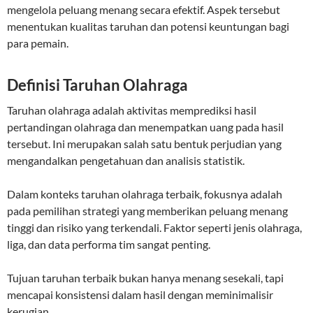
mengelola peluang menang secara efektif. Aspek tersebut
menentukan kualitas taruhan dan potensi keuntungan bagi
para pemain.
Definisi Taruhan Olahraga
Taruhan olahraga adalah aktivitas memprediksi hasil
pertandingan olahraga dan menempatkan uang pada hasil
tersebut. Ini merupakan salah satu bentuk perjudian yang
mengandalkan pengetahuan dan analisis statistik.
Dalam konteks taruhan olahraga terbaik, fokusnya adalah
pada pemilihan strategi yang memberikan peluang menang
tinggi dan risiko yang terkendali. Faktor seperti jenis olahraga,
liga, dan data performa tim sangat penting.
Tujuan taruhan terbaik bukan hanya menang sesekali, tapi
mencapai konsistensi dalam hasil dengan meminimalisir
kerugian.