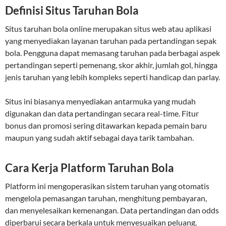
Definisi Situs Taruhan Bola
Situs taruhan bola online merupakan situs web atau aplikasi
yang menyediakan layanan taruhan pada pertandingan sepak
bola. Pengguna dapat memasang taruhan pada berbagai aspek
pertandingan seperti pemenang, skor akhir, jumlah gol, hingga
jenis taruhan yang lebih kompleks seperti handicap dan parlay.
Situs ini biasanya menyediakan antarmuka yang mudah
digunakan dan data pertandingan secara real-time. Fitur
bonus dan promosi sering ditawarkan kepada pemain baru
maupun yang sudah aktif sebagai daya tarik tambahan.
Cara Kerja Platform Taruhan Bola
Platform ini mengoperasikan sistem taruhan yang otomatis
mengelola pemasangan taruhan, menghitung pembayaran,
dan menyelesaikan kemenangan. Data pertandingan dan odds
diperbarui secara berkala untuk menyesuaikan peluang.