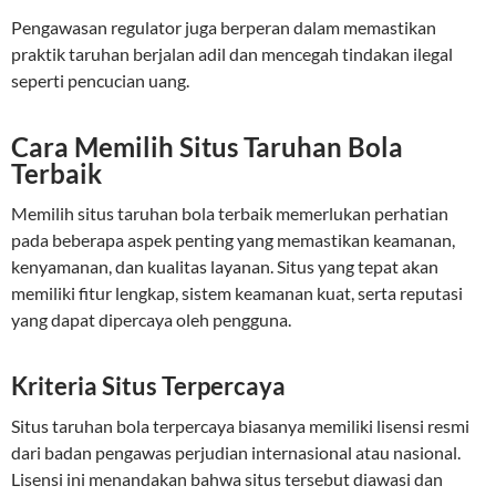
Pengawasan regulator juga berperan dalam memastikan
praktik taruhan berjalan adil dan mencegah tindakan ilegal
seperti pencucian uang.
Cara Memilih Situs Taruhan Bola
Terbaik
Memilih situs taruhan bola terbaik memerlukan perhatian
pada beberapa aspek penting yang memastikan keamanan,
kenyamanan, dan kualitas layanan. Situs yang tepat akan
memiliki fitur lengkap, sistem keamanan kuat, serta reputasi
yang dapat dipercaya oleh pengguna.
Kriteria Situs Terpercaya
Situs taruhan bola terpercaya biasanya memiliki lisensi resmi
dari badan pengawas perjudian internasional atau nasional.
Lisensi ini menandakan bahwa situs tersebut diawasi dan