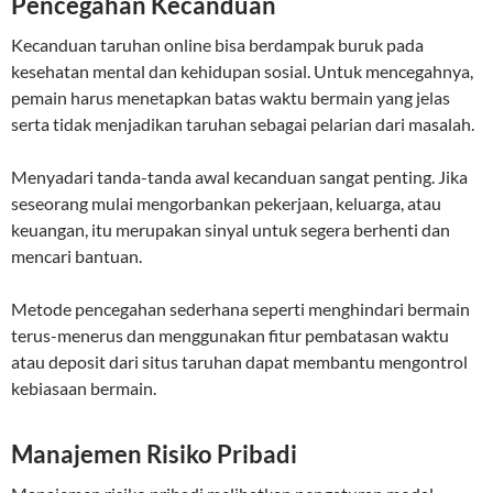
Pencegahan Kecanduan
Kecanduan taruhan online bisa berdampak buruk pada
kesehatan mental dan kehidupan sosial. Untuk mencegahnya,
pemain harus menetapkan batas waktu bermain yang jelas
serta tidak menjadikan taruhan sebagai pelarian dari masalah.
Menyadari tanda-tanda awal kecanduan sangat penting. Jika
seseorang mulai mengorbankan pekerjaan, keluarga, atau
keuangan, itu merupakan sinyal untuk segera berhenti dan
mencari bantuan.
Metode pencegahan sederhana seperti menghindari bermain
terus-menerus dan menggunakan fitur pembatasan waktu
atau deposit dari situs taruhan dapat membantu mengontrol
kebiasaan bermain.
Manajemen Risiko Pribadi