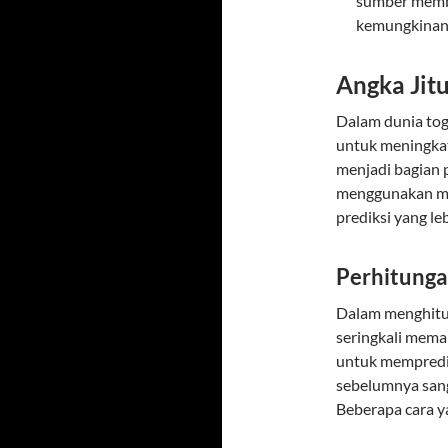
sumber membe
kemungkinan 
Angka Jit
Dalam dunia tog
untuk meningka
menjadi bagian 
menggunakan me
prediksi yang le
Perhitunga
Dalam menghitun
seringkali meman
untuk mempredik
sebelumnya sang
Beberapa cara ya