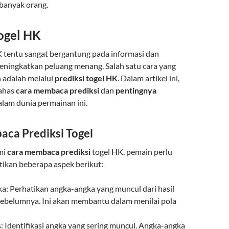
 banyak orang.
Togel HK
 tentu sangat bergantung pada informasi dan
meningkatkan peluang menang. Salah satu cara yang
 adalah melalui
prediksi togel HK
. Dalam artikel ini,
ahas
cara membaca prediksi
dan
pentingnya
lam dunia permainan ini.
ca Prediksi Togel
mi
cara membaca prediksi
togel HK, pemain perlu
ikan beberapa aspek berikut:
ka: Perhatikan angka-angka yang muncul dari hasil
ebelumnya. Ini akan membantu dalam menilai pola
 Identifikasi angka yang sering muncul. Angka-angka