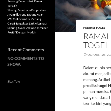
Peluang Emas untuk Pemain
Terbaik
Strategi Membaca Pergerakan
Ayam di Arena Sabung Ayam
99k Online untuk Menang
Cara Mengakses Link Alternatif
PEDIKSI TOGEL
Sabung Ayam 99k Anti Internet
Positif Dengan Mudah
RAMALA
TOGEL 
Recent Comments
OCTOBER 25, 20
NO COMMENTS TO
SHOW.
Dalam dunia pe
akurat menjadi 
menang. Artike
Situs Toto
prediksi togel 
pilihan mereka.
yang mendasari
tren terkini yan