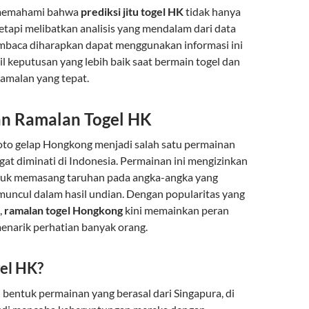
 memahami bahwa
prediksi jitu togel HK
tidak hanya
etapi melibatkan analisis yang mendalam dari data
mbaca diharapkan dapat menggunakan informasi ini
 keputusan yang lebih baik saat bermain togel dan
amalan yang tepat.
n Ramalan Togel HK
oto gelap Hongkong menjadi salah satu permainan
gat diminati di Indonesia. Permainan ini mengizinkan
tuk memasang taruhan pada angka-angka yang
 muncul dalam hasil undian. Dengan popularitas yang
,
ramalan togel Hongkong
kini memainkan peran
enarik perhatian banyak orang.
gel HK?
 bentuk permainan yang berasal dari Singapura, di