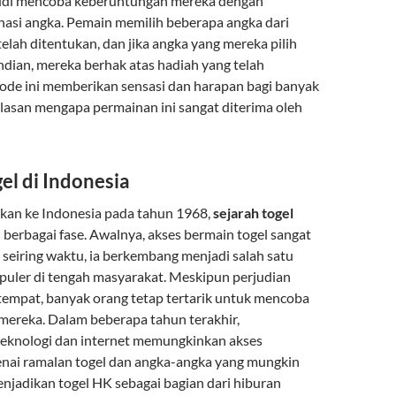
udi mencoba keberuntungan mereka dengan
si angka. Pemain memilih beberapa angka dari
lah ditentukan, dan jika angka yang mereka pilih
dian, mereka berhak atas hadiah yang telah
ode ini memberikan sensasi dan harapan bagi banyak
alasan mengapa permainan ini sangat diterima oleh
el di Indonesia
lkan ke Indonesia pada tahun 1968,
sejarah togel
 berbagai fase. Awalnya, akses bermain togel sangat
 seiring waktu, ia berkembang menjadi salah satu
puler di tengah masyarakat. Meskipun perjudian
 tempat, banyak orang tetap tertarik untuk mencoba
ereka. Dalam beberapa tahun terakhir,
eknologi dan internet memungkinkan akses
nai ramalan togel dan angka-angka yang mungkin
menjadikan togel HK sebagai bagian dari hiburan