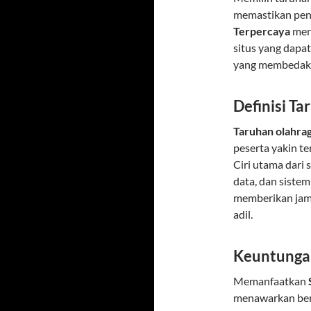
memastikan pen
Terpercaya
men
situs yang dapa
yang membedakan
Definisi T
Taruhan olahra
peserta yakin te
Ciri utama dari 
data, dan siste
memberikan jam
adil.
Keuntunga
Memanfaatkan
menawarkan berb