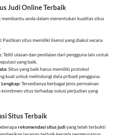
itus Judi Online Terbaik
apat membantu anda dalam menentukan kualitas situs
:
Pastikan situs memiliki lisensi yang diakui secara
.
k:
Teliti ulasan dan penilaian dari pengguna lain untuk
eputasi yang baik.
ta:
Situs yang baik harus memiliki protokol
g kuat untuk melindungi data pribadi pengguna.
 Lengkap:
Tersedianya berbagai jenis permainan
komitmen situs terhadap solusi perjudian yang
i Situs Terbaik
beberapa
rekomendasi situs judi
yang telah terbukti
emberikan layanan terbaik kepada penggunanya: