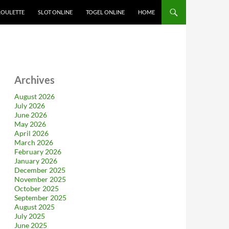
ROULETTE
SLOT ONLINE
TOGEL ONLINE
HOME
Archives
August 2026
July 2026
June 2026
May 2026
April 2026
March 2026
February 2026
January 2026
December 2025
November 2025
October 2025
September 2025
August 2025
July 2025
June 2025