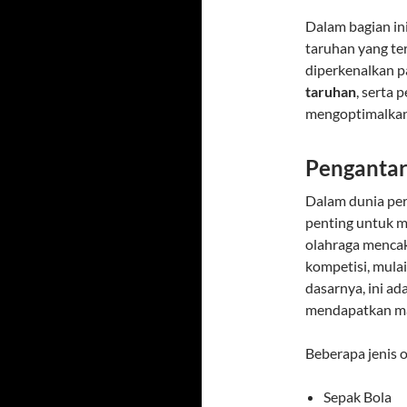
Dalam bagian in
taruhan yang te
diperkenalkan p
taruhan
, serta 
mengoptimalkan
Pengantar
Dalam dunia per
penting untuk m
olahraga mencak
kompetisi, mulai
dasarnya, ini ad
mendapatkan manf
Beberapa jenis o
Sepak Bola