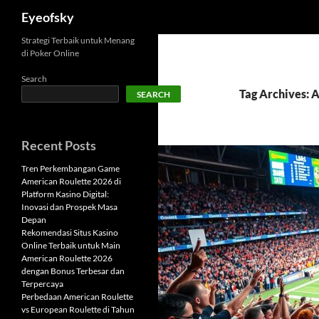
Search
Eyeofsky
Strategi Terbaik untuk Menang
di Poker Online
Search
Tag Archives: 
SEARCH
Recent Posts
Tren Perkembangan Game
American Roulette 2026 di
Platform Kasino Digital:
Inovasi dan Prospek Masa
Depan
Rekomendasi Situs Kasino
Online Terbaik untuk Main
American Roulette 2026
dengan Bonus Terbesar dan
Terpercaya
Perbedaan American Roulette
vs European Roulette di Tahun