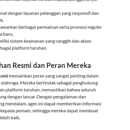
kenal dengan layanan pelanggan yang responsif dan
k.
nawarkan berbagai permainan serta promosi reguler
a baru.
miliki sistem keamanan yang canggih dan akses
bagai platform taruhan.
han Resmi dan Peran Mereka
esmi
memainkan peran yang sangat penting dalam
n olahraga. Mereka bertindak sebagai penghubung
an platform taruhan, memastikan bahwa seluruh
ung dengan lancar. Dengan pengalaman dan
g mendalam, agen ini dapat memberikan informasi
n kepada pemain, sehingga mereka dapat membuat
ebih baik.