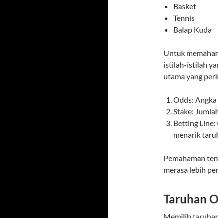
Basket
Tennis
Balap Kuda
Untuk memaha
istilah-istilah 
utama yang perl
Odds: Angka 
Stake: Jumla
Betting Line
menarik taruh
Pemahaman tenta
merasa lebih per
Taruhan O
Memilih taruhan