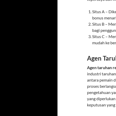
Situs A – Di
bonus menari
Situs B – Me
bagi penggun
Situs C – Me
mudah ke ber
Agen Taru
Agen taruhan r
industri taruha
antara pemain d
proses berlangs
pengetahuan yan
yang diperluka
keputusan yang l