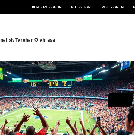
SKIP TO CONTENT
BLACKJACK ONLINE
PEDIKSI TOGEL
POKER ONLINE
Analisis Taruhan Olahraga