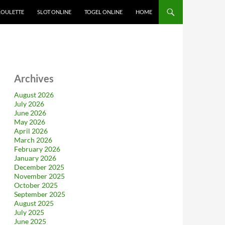
ROULETTE
SLOT ONLINE
TOGEL ONLINE
HOME
Archives
August 2026
July 2026
June 2026
May 2026
April 2026
March 2026
February 2026
January 2026
December 2025
November 2025
October 2025
September 2025
August 2025
July 2025
June 2025