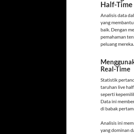
Half-Time
Analisis data d
yang membantu 
baik. Dengan me
pemahaman tent
peluang mereka.
Menggunaka
Real-Time
Statistik pertan
taruhan live ha
seperti kepemil
Data ini member
di babak pertam
Analisis ini me
yang dominan da