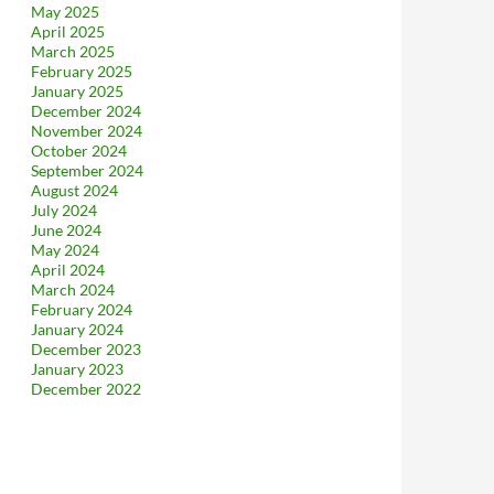
May 2025
April 2025
March 2025
February 2025
January 2025
December 2024
November 2024
October 2024
September 2024
August 2024
July 2024
June 2024
May 2024
April 2024
March 2024
February 2024
January 2024
December 2023
January 2023
December 2022