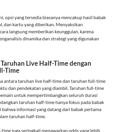
ni, opsi yang tersedia biasanya mencakup hasil babak
ol, dan kartu yang diberikan. Menyaksikan
cara langsung memberikan keunggulan, karena
nganalisis dinamika dan strategi yang digunakan
Taruhan Live Half-Time dengan
ll-Time
 antara taruhan live half-time dan taruhan full-time
aktu dan pendekatan yang diambil. Taruhan full-time
emain untuk mempertimbangkan seluruh durasi
edangkan taruhan half-time hanya fokus pada babak
rti bahwa informasi yang datang dari babak pertama
alam taruhan half-time.
f-time juga seringkali menawarkan odds yang lebih