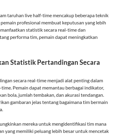
alam taruhan live half-time mencakup beberapa teknik
pemain profesional membuat keputusan yang lebih
manfaatkan statistik secara real-time dan
ang performa tim, pemain dapat meningkatkan
n Statistik Pertandingan Secara
dingan secara real-time menjadi alat penting dalam
lf-time. Pemain dapat memantau berbagai indikator,
ikan bola, jumlah tembakan, dan akurasi tendangan.
ikan gambaran jelas tentang bagaimana tim bermain
a.
mungkinkan mereka untuk mengidentifikasi tim mana
n yang memiliki peluang lebih besar untuk mencetak