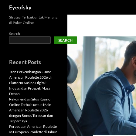
Search
Eyeofsky
Strategi Terbaik untuk Menang
di Poker Online
Search
SEARCH
Recent Posts
Tren Perkembangan Game
American Roulette 2026 di
Platform Kasino Digital:
Inovasi dan Prospek Masa
Depan
Rekomendasi Situs Kasino
Online Terbaik untuk Main
American Roulette 2026
dengan Bonus Terbesar dan
Terpercaya
Perbedaan American Roulette
vs European Roulette di Tahun