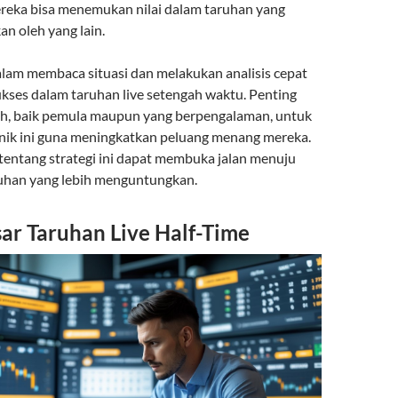
mereka bisa menemukan nilai dalam taruhan yang
n oleh yang lain.
lam membaca situasi dan melakukan analisis cepat
ukses dalam taruhan live setengah waktu. Penting
uh, baik pemula maupun yang berpengalaman, untuk
nik ini guna meningkatkan peluang menang mereka.
entang strategi ini dapat membuka jalan menuju
uhan yang lebih menguntungkan.
ar Taruhan Live Half-Time