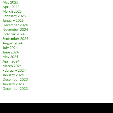
May 2025
April 2025
March 2025
February 2025
January 2025
December 2024
November 2024
October 2024
September 2024
August 2024
July 2024
June 2024
May 2024
April 2024
March 2024
February 2024
January 2024
December 2023
January 2023
December 2022