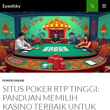
Eyeofsky
SKIP
PRIMAR
TO
MENU
CONTENT
POKER ONLINE
SITUS POKER RTP TINGGI:
PANDUAN MEMILIH
KASINO TERBAIK UNTUK