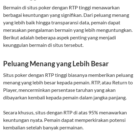
Bermain di situs poker dengan RTP tinggi menawarkan
berbagai keuntungan yang signifikan. Dari peluang menang
yang lebih baik hingga transparansi data, pemain dapat
merasakan pengalaman bermain yang lebih menguntungkan.
Berikut adalah beberapa aspek penting yang menjadi
keunggulan bermain di situs tersebut.
Peluang Menang yang Lebih Besar
Situs poker dengan RTP tinggi biasanya memberikan peluang
menang yang lebih besar kepada pemain. RTP, atau Return to
Player, mencerminkan persentase taruhan yang akan
dibayarkan kembali kepada pemain dalam jangka panjang.
Secara khusus, situs dengan RTP di atas 95% menawarkan
keuntungan nyata. Pemain dapat memperkirakan potensi
kembalian setelah banyak permainan.