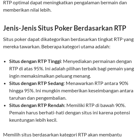
RTP optimal dapat meningkatkan pengalaman bermain dan
memberikan nilai lebih.
Jenis-Jenis Situs Poker Berdasarkan RTP
Situs poker dapat dikategorikan berdasarkan tingkat RTP yang
mereka tawarkan. Beberapa kategori utama adalah:
Situs dengan RTP Tinggi
: Menyediakan permainan dengan
RTP di atas 95%. Ini adalah pilihan terbaik bagi pemain yang
ingin memaksimalkan peluang menang.
Situs dengan RTP Sedang
: Menawarkan RTP antara 90%
hingga 95%. Ini mungkin memberikan keseimbangan antara
taruhan dan pengembalian.
Situs dengan RTP Rendah
: Memiliki RTP di bawah 90%.
Pemain harus berhati-hati dengan situs ini karena potensi
keuntungan lebih kecil.
Memilih situs berdasarkan kategori RTP akan membantu