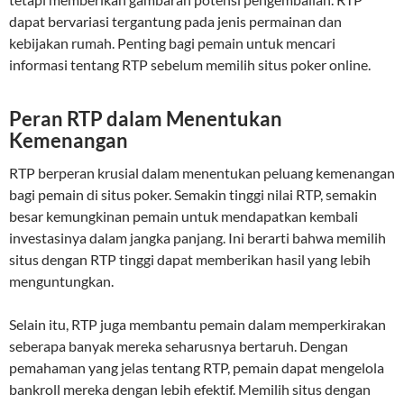
dapat bervariasi tergantung pada jenis permainan dan
kebijakan rumah. Penting bagi pemain untuk mencari
informasi tentang RTP sebelum memilih situs poker online.
Peran RTP dalam Menentukan
Kemenangan
RTP berperan krusial dalam menentukan peluang kemenangan
bagi pemain di situs poker. Semakin tinggi nilai RTP, semakin
besar kemungkinan pemain untuk mendapatkan kembali
investasinya dalam jangka panjang. Ini berarti bahwa memilih
situs dengan RTP tinggi dapat memberikan hasil yang lebih
menguntungkan.
Selain itu, RTP juga membantu pemain dalam memperkirakan
seberapa banyak mereka seharusnya bertaruh. Dengan
pemahaman yang jelas tentang RTP, pemain dapat mengelola
bankroll mereka dengan lebih efektif. Memilih situs dengan