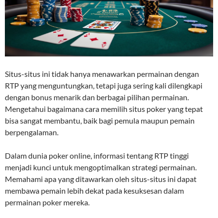
Situs-situs ini tidak hanya menawarkan permainan dengan
RTP yang menguntungkan, tetapi juga sering kali dilengkapi
dengan bonus menarik dan berbagai pilihan permainan.
Mengetahui bagaimana cara memilih situs poker yang tepat
bisa sangat membantu, baik bagi pemula maupun pemain
berpengalaman.
Dalam dunia poker online, informasi tentang RTP tinggi
menjadi kunci untuk mengoptimalkan strategi permainan.
Memahami apa yang ditawarkan oleh situs-situs ini dapat
membawa pemain lebih dekat pada kesuksesan dalam
permainan poker mereka.