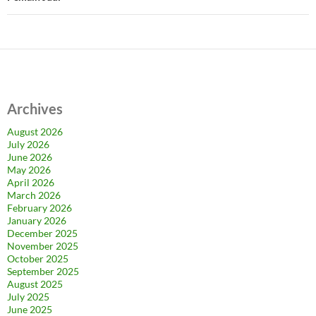
Archives
August 2026
July 2026
June 2026
May 2026
April 2026
March 2026
February 2026
January 2026
December 2025
November 2025
October 2025
September 2025
August 2025
July 2025
June 2025