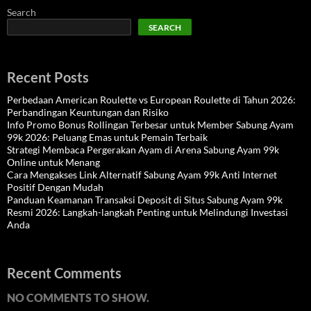
Search
SEARCH
Recent Posts
Perbedaan American Roulette vs European Roulette di Tahun 2026:
Perbandingan Keuntungan dan Risiko
Info Promo Bonus Rollingan Terbesar untuk Member Sabung Ayam
99k 2026: Peluang Emas untuk Pemain Terbaik
Strategi Membaca Pergerakan Ayam di Arena Sabung Ayam 99k
Online untuk Menang
Cara Mengakses Link Alternatif Sabung Ayam 99k Anti Internet
Positif Dengan Mudah
Panduan Keamanan Transaksi Deposit di Situs Sabung Ayam 99k
Resmi 2026: Langkah-langkah Penting untuk Melindungi Investasi
Anda
Recent Comments
NO COMMENTS TO SHOW.