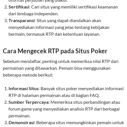
Sertifikasi
: Cari situs yang memiliki sertifikasi keamanan
dari lembaga independen.
Transparansi
: Situs yang dapat diandalkan akan
menyediakan informasi yang jelas tentang kebijakan
bermain, termasuk RTP dan ketentuan layanan.
Cara Mengecek RTP pada Situs Poker
Sebelum mendaftar, penting untuk memeriksa nilai RTP dari
permainan yang ditawarkan. Pemain bisa menggunakan
beberapa metode berikut:
Informasi Situs
: Banyak situs poker menyediakan informasi
RTP di halaman permainan atau di bagian FAQ.
Sumber Terpercaya
: Memeriksa situs perbandingan atau
forum game yang menyediakan analisis RTP dari berbagai
permainan.
Demonstrasi
: Beberapa situs memungkinkan pemain untuk