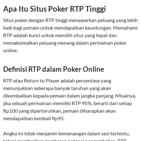
Apa Itu Situs Poker RTP Tinggi
Situs poker dengan RTP tinggi menawarkan peluang yang lebih
baik bagi pemain untuk mendapatkan keuntungan. Memahami
RTP adalah kunci untuk memilih situs yang tepat dan
memaksimalkan peluang menang dalam permainan poker
online.
Definisi RTP dalam Poker Online
RTP atau Return to Player adalah persentase yang
menunjukkan seberapa banyak taruhan yang akan
dikembalikan kepada pemain dalam jangka panjang. Misalnya,
jika sebuah permainan memiliki RTP 95%, berarti dari setiap
Rp100 yang dipertaruhkan, pemain diharapkan akan
mendapatkan kembali Rp95.
Angka ini tidak menjamin kemenangan dalam sesi tertentu,
tetapi memberikan gambaran potensi pengembalian. RTP