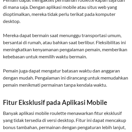
di mana saja. Dengan aplikasi mobile atau situs web yang
dioptimalkan, mereka tidak perlu terikat pada komputer
desktop.
Mereka dapat bermain saat menunggu transportasi umum,
bersantai di rumah, atau bahkan saat berlibur. Fleksibilitas ini
meningkatkan kenyamanan pengalaman pemain, memberikan
kebebasan untuk memilih waktu bermain.
Pemain juga dapat mengatur batasan waktu dan anggaran
dengan mudah. Pengalaman ini dirancang untuk memudahkan
pemain menikmati permainan tanpa kendala waktu.
Fitur Eksklusif pada Aplikasi Mobile
Banyak aplikasi mobile roulette menawarkan fitur eksklusif
yang tidak tersedia di versi desktop. Fitur ini dapat mencakup
bonus tambahan, permainan dengan pengaturan lebih lanjut,