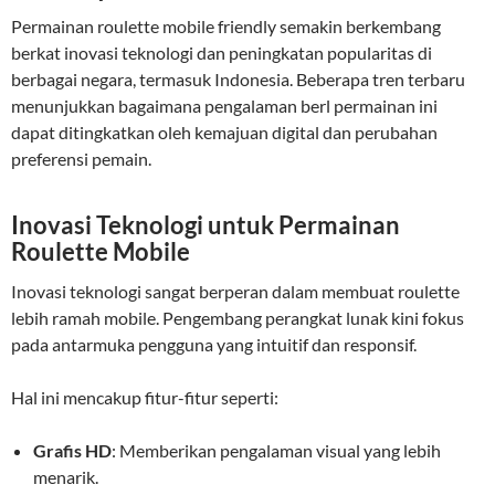
Permainan roulette mobile friendly semakin berkembang
berkat inovasi teknologi dan peningkatan popularitas di
berbagai negara, termasuk Indonesia. Beberapa tren terbaru
menunjukkan bagaimana pengalaman berl permainan ini
dapat ditingkatkan oleh kemajuan digital dan perubahan
preferensi pemain.
Inovasi Teknologi untuk Permainan
Roulette Mobile
Inovasi teknologi sangat berperan dalam membuat roulette
lebih ramah mobile. Pengembang perangkat lunak kini fokus
pada antarmuka pengguna yang intuitif dan responsif.
Hal ini mencakup fitur-fitur seperti:
Grafis HD
: Memberikan pengalaman visual yang lebih
menarik.