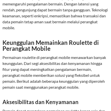
memengaruhi pengalaman bermain. Dengan latensi yang
rendah, pengunjung dapat bermain tanpa gangguan. Teknologi
keamanan, seperti enkripsi, memastikan bahwa transaksi dan
data pemain tetap aman saat bermain melalui perangkat
mobile.
Keunggulan Memainkan Roulette di
Perangkat Mobile
Permainan roulette di perangkat mobile menawarkan banyak
keunggulan. Dari segi aksesibilitas dan kenyamanan hingga
fitur yang dapat meningkatkan pengalaman bermain,
perangkat mobile memberikan solusi yang fleksibel untuk
pemain. Berikut adalah beberapa keunggulan yang diperoleh
pemain saat menggunakan perangkat mobile.
Aksesibilitas dan Kenyamanan
Pemain dapat mengakses permainan roulette kapan saja dan