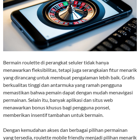
Bermain roulette di perangkat seluler tidak hanya
menawarkan fleksibilitas, tetapi juga serangkaian fitur menarik
yang dirancang untuk membuat pengalaman lebih baik. Grafis
berkualitas tinggi dan antarmuka yang ramah pengguna
memastikan bahwa pemain dapat dengan mudah menavigasi
permainan. Selain itu, banyak aplikasi dan situs web
menawarkan bonus khusus bagi pengguna ponsel,
memberikan insentif tambahan untuk bermain.
Dengan kemudahan akses dan berbagai pilihan permainan
yang tersedia, roulette mobile friendly menjadi pilihan menarik