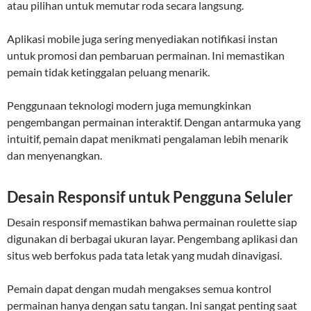
atau pilihan untuk memutar roda secara langsung.
Aplikasi mobile juga sering menyediakan notifikasi instan
untuk promosi dan pembaruan permainan. Ini memastikan
pemain tidak ketinggalan peluang menarik.
Penggunaan teknologi modern juga memungkinkan
pengembangan permainan interaktif. Dengan antarmuka yang
intuitif, pemain dapat menikmati pengalaman lebih menarik
dan menyenangkan.
Desain Responsif untuk Pengguna Seluler
Desain responsif memastikan bahwa permainan roulette siap
digunakan di berbagai ukuran layar. Pengembang aplikasi dan
situs web berfokus pada tata letak yang mudah dinavigasi.
Pemain dapat dengan mudah mengakses semua kontrol
permainan hanya dengan satu tangan. Ini sangat penting saat