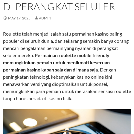
DI PERANGKAT SELULER
MAY 17, 2025
ADMIN
Roulette telah menjadi salah satu permainan kasino paling
populer di seluruh dunia, dan sekarang semakin banyak orang
mencari pengalaman bermain yang nyaman di perangkat
seluler mereka.
Permainan roulette mobile friendly
memungkinkan pemain untuk menikmati keseruan
permainan kasino kapan saja dan di mana saja.
Dengan
peningkatan teknologi, kebanyakan kasino online kini
menawarkan versi yang dioptimalkan untuk ponsel,
memungkinkan para pemain untuk merasakan sensasi roulette
tanpa harus berada di kasino fisik.