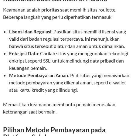
Keamanan adalah prioritas saat memilih situs roulette.
Beberapa langkah yang perlu diperhatikan termasuk:
Lisensi dan Regulasi
: Pastikan situs memiliki lisensi yang
valid dari badan regulasi terpercaya. Ini menunjukkan
bahwa situs tersebut diatur dan aman untuk dimainkan.
Enkripsi Data
: Carilah situs yang menggunakan teknologi
enkripsi, seperti SSL, untuk melindungi data pribadi dan
keuangan pemain.
Metode Pembayaran Aman
: Pilih situs yang menawarkan
metode pembayaran yang dikenal aman, seperti e-wallet
atau kartu kredit yang dilindungi.
Memastikan keamanan membantu pemain merasakan
ketenangan saat bermain.
Pilihan Metode Pembayaran pada