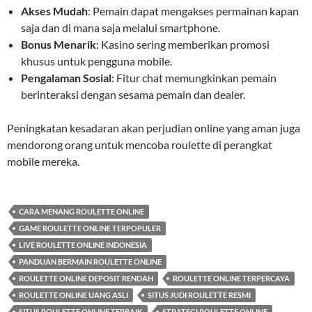
Akses Mudah
: Pemain dapat mengakses permainan kapan
saja dan di mana saja melalui smartphone.
Bonus Menarik
: Kasino sering memberikan promosi
khusus untuk pengguna mobile.
Pengalaman Sosial
: Fitur chat memungkinkan pemain
berinteraksi dengan sesama pemain dan dealer.
Peningkatan kesadaran akan perjudian online yang aman juga
mendorong orang untuk mencoba roulette di perangkat
mobile mereka.
CARA MENANG ROULETTE ONLINE
GAME ROULETTE ONLINE TERPOPULER
LIVE ROULETTE ONLINE INDONESIA
PANDUAN BERMAIN ROULETTE ONLINE
ROULETTE ONLINE DEPOSIT RENDAH
ROULETTE ONLINE TERPERCAYA
ROULETTE ONLINE UANG ASLI
SITUS JUDI ROULETTE RESMI
SITUS ROULETTE ONLINE TERBAIK
STRATEGI ROULETTE ONLINE