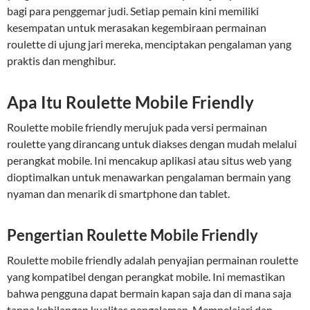
bagi para penggemar judi. Setiap pemain kini memiliki
kesempatan untuk merasakan kegembiraan permainan
roulette di ujung jari mereka, menciptakan pengalaman yang
praktis dan menghibur.
Apa Itu Roulette Mobile Friendly
Roulette mobile friendly merujuk pada versi permainan
roulette yang dirancang untuk diakses dengan mudah melalui
perangkat mobile. Ini mencakup aplikasi atau situs web yang
dioptimalkan untuk menawarkan pengalaman bermain yang
nyaman dan menarik di smartphone dan tablet.
Pengertian Roulette Mobile Friendly
Roulette mobile friendly adalah penyajian permainan roulette
yang kompatibel dengan perangkat mobile. Ini memastikan
bahwa pengguna dapat bermain kapan saja dan di mana saja
tanpa kehilangan kualitas pengalaman. Mempelajari dan