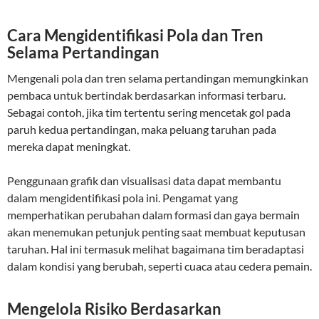
Cara Mengidentifikasi Pola dan Tren
Selama Pertandingan
Mengenali pola dan tren selama pertandingan memungkinkan
pembaca untuk bertindak berdasarkan informasi terbaru.
Sebagai contoh, jika tim tertentu sering mencetak gol pada
paruh kedua pertandingan, maka peluang taruhan pada
mereka dapat meningkat.
Penggunaan grafik dan visualisasi data dapat membantu
dalam mengidentifikasi pola ini. Pengamat yang
memperhatikan perubahan dalam formasi dan gaya bermain
akan menemukan petunjuk penting saat membuat keputusan
taruhan. Hal ini termasuk melihat bagaimana tim beradaptasi
dalam kondisi yang berubah, seperti cuaca atau cedera pemain.
Mengelola Risiko Berdasarkan