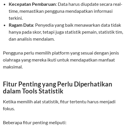
Kecepatan Pembaruan
: Data harus diupdate secara real-
time, memastikan pengguna mendapatkan informasi
terkini.
Ragam Data
: Penyedia yang baik menawarkan data tidak
hanya pada skor, tetapi juga statistik pemain, statistik tim,
dan analisis mendalam.
Pengguna perlu memilih platform yang sesuai dengan jenis
olahraga yang mereka ikuti untuk mendapatkan manfaat
maksimal.
Fitur Penting yang Perlu Diperhatikan
dalam Tools Statistik
Ketika memilih alat statistik, fitur tertentu harus menjadi
fokus.
Beberapa fitur penting meliputi: