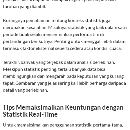
taruhan yang diambil.
Kurangnya pemahaman tentang konteks statistik juga
merupakan kesalahan. Misalnya, statistik yang baik dalam satu
periode tidak selalu mencerminkan performa tim di
pertandingan berikutnya. Penting untuk menggali lebih dalam,
termasuk faktor eksternal seperti cedera atau kondisi cuaca.
Terakhir, banyak yang terjebak dalam analisis berlebihan.
Meskipun statistik penting, terlalu banyak data bisa
membingungkan dan mengarah pada keputusan yang kurang
tepat. Gambaran yang jelas sering kali lebih berharga daripada
detail yang berlebihan.
Tips Memaksimalkan Keuntungan dengan
Statistik Real-Time
Untuk memaksimalkan penggunaan statistik, pertama-tama,