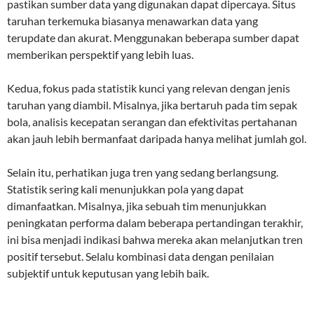
pastikan sumber data yang digunakan dapat dipercaya. Situs
taruhan terkemuka biasanya menawarkan data yang
terupdate dan akurat. Menggunakan beberapa sumber dapat
memberikan perspektif yang lebih luas.
Kedua, fokus pada statistik kunci yang relevan dengan jenis
taruhan yang diambil. Misalnya, jika bertaruh pada tim sepak
bola, analisis kecepatan serangan dan efektivitas pertahanan
akan jauh lebih bermanfaat daripada hanya melihat jumlah gol.
Selain itu, perhatikan juga tren yang sedang berlangsung.
Statistik sering kali menunjukkan pola yang dapat
dimanfaatkan. Misalnya, jika sebuah tim menunjukkan
peningkatan performa dalam beberapa pertandingan terakhir,
ini bisa menjadi indikasi bahwa mereka akan melanjutkan tren
positif tersebut. Selalu kombinasi data dengan penilaian
subjektif untuk keputusan yang lebih baik.