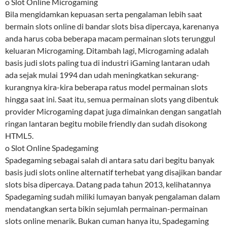
o Slot Online Microgaming
Bila mengidamkan kepuasan serta pengalaman lebih saat
bermain slots online di bandar slots bisa dipercaya, karenanya
anda harus coba beberapa macam permainan slots terunggul
keluaran Microgaming. Ditambah lagi, Microgaming adalah
basis judi slots paling tua di industri iGaming lantaran udah
ada sejak mulai 1994 dan udah meningkatkan sekurang-
kurangnya kira-kira beberapa ratus model permainan slots
hingga saat ini. Saat itu, semua permainan slots yang dibentuk
provider Microgaming dapat juga dimainkan dengan sangatlah
ringan lantaran begitu mobile friendly dan sudah disokong
HTML5.
o Slot Online Spadegaming
Spadegaming sebagai salah di antara satu dari begitu banyak
basis judi slots online alternatif terhebat yang disajikan bandar
slots bisa dipercaya. Datang pada tahun 2013, kelihatannya
Spadegaming sudah miliki lumayan banyak pengalaman dalam
mendatangkan serta bikin sejumlah permainan-permainan
slots online menarik. Bukan cuman hanya itu, Spadegaming