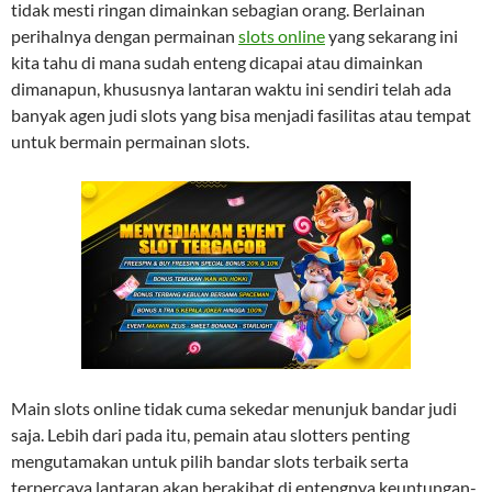
tidak mesti ringan dimainkan sebagian orang. Berlainan
perihalnya dengan permainan
slots online
yang sekarang ini
kita tahu di mana sudah enteng dicapai atau dimainkan
dimanapun, khususnya lantaran waktu ini sendiri telah ada
banyak agen judi slots yang bisa menjadi fasilitas atau tempat
untuk bermain permainan slots.
Main slots online tidak cuma sekedar menunjuk bandar judi
saja. Lebih dari pada itu, pemain atau slotters penting
mengutamakan untuk pilih bandar slots terbaik serta
terpercaya lantaran akan berakibat di entengnya keuntungan-