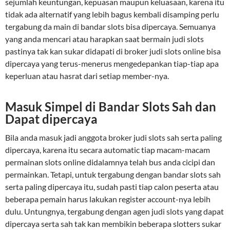
sejumlah keuntungan, kepuasan maupun keluasaan, karena itu
tidak ada alternatif yang lebih bagus kembali disamping perlu
tergabung da main di bandar slots bisa dipercaya. Semuanya
yang anda mencari atau harapkan saat bermain judi slots
pastinya tak kan sukar didapati di broker judi slots online bisa
dipercaya yang terus-menerus mengedepankan tiap-tiap apa
keperluan atau hasrat dari setiap member-nya.
Masuk Simpel di Bandar Slots Sah dan
Dapat dipercaya
Bila anda masuk jadi anggota broker judi slots sah serta paling
dipercaya, karena itu secara automatic tiap macam-macam
permainan slots online didalamnya telah bus anda cicipi dan
permainkan. Tetapi, untuk tergabung dengan bandar slots sah
serta paling dipercaya itu, sudah pasti tiap calon peserta atau
beberapa pemain harus lakukan register account-nya lebih
dulu. Untungnya, tergabung dengan agen judi slots yang dapat
dipercaya serta sah tak kan membikin beberapa slotters sukar