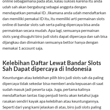
online sebagaimana pada atas, kalau sukses karena itu anda
udah sah akan bergabung sebagai anggota dengan
mendapatkan pemakai ID. Jikamana anda udah mendaftarkan
dan memiliki pemakai ID itu, itu memiliki arti permainan slots
online di bandar slots sah serta paling dipercaya bisa anda
permainkan secara mudah. Apa lagi, semuanya permainan
slots yang disuguhi biro judi slots dapat dipercaya dan sah bisa
dijangkau dan dimainkan semuanya bettor hanya dengan
memakai 1 account saja.
Kelebihan Daftar Lewat Bandar Slots
Sah Dapat dipercaya di Indonesia
Keuntungan atau kelebihan pilih biro judi slots sah da paling
dipercaya tidak sekedar bisa memberi anda kepuasan di saat
sudah masuk jadi peserta saja. Juga, pertama kalinya
mendaftarkan lantas tiap penjudi tentu akan ketahui juga
rasakan sendiri kayak apa kelebihan atau keuntungannya.
Seperti dari yang kami jelaskan di atas, biro judi slots paling