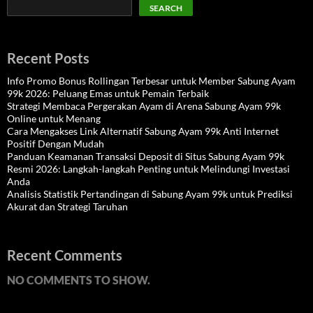
SEARCH
Recent Posts
Info Promo Bonus Rollingan Terbesar untuk Member Sabung Ayam
99k 2026: Peluang Emas untuk Pemain Terbaik
Strategi Membaca Pergerakan Ayam di Arena Sabung Ayam 99k
Online untuk Menang
Cara Mengakses Link Alternatif Sabung Ayam 99k Anti Internet
Positif Dengan Mudah
Panduan Keamanan Transaksi Deposit di Situs Sabung Ayam 99k
Resmi 2026: Langkah-langkah Penting untuk Melindungi Investasi
Anda
Analisis Statistik Pertandingan di Sabung Ayam 99k untuk Prediksi
Akurat dan Strategi Taruhan
Recent Comments
NO COMMENTS TO SHOW.