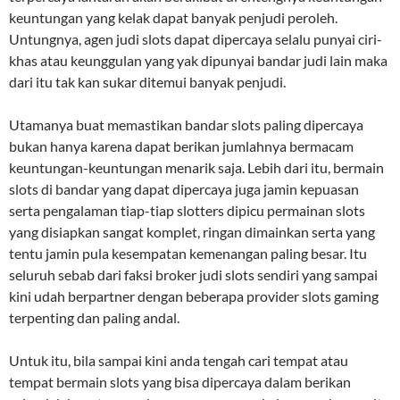
keuntungan yang kelak dapat banyak penjudi peroleh.
Untungnya, agen judi slots dapat dipercaya selalu punyai ciri-
khas atau keunggulan yang yak dipunyai bandar judi lain maka
dari itu tak kan sukar ditemui banyak penjudi.
Utamanya buat memastikan bandar slots paling dipercaya
bukan hanya karena dapat berikan jumlahnya bermacam
keuntungan-keuntungan menarik saja. Lebih dari itu, bermain
slots di bandar yang dapat dipercaya juga jamin kepuasan
serta pengalaman tiap-tiap slotters dipicu permainan slots
yang disiapkan sangat komplet, ringan dimainkan serta yang
tentu jamin pula kesempatan kemenangan paling besar. Itu
seluruh sebab dari faksi broker judi slots sendiri yang sampai
kini udah berpartner dengan beberapa provider slots gaming
terpenting dan paling andal.
Untuk itu, bila sampai kini anda tengah cari tempat atau
tempat bermain slots yang bisa dipercaya dalam berikan