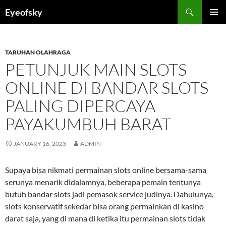
Eyeofsky
SKIP
PRIMAR
TO
MENU
CONTENT
TARUHAN OLAHRAGA
PETUNJUK MAIN SLOTS
ONLINE DI BANDAR SLOTS
PALING DIPERCAYA
PAYAKUMBUH BARAT
JANUARY 16, 2023
ADMIN
Supaya bisa nikmati permainan slots online bersama-sama
serunya menarik didalamnya, beberapa pemain tentunya
butuh bandar slots jadi pemasok service judinya. Dahulunya,
slots konservatif sekedar bisa orang permainkan di kasino
darat saja, yang di mana di ketika itu permainan slots tidak