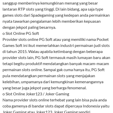
sanggup memberinya kemungkinan menang yang besar
lantaran RTP slots yang tinggi. Di lain bidang, apa saja type
games slots dari Spadegaming yang kedepan anda permainkan
nyata tawarkan pengalaman lebih memberikan kepuasan
dengan jekpot paling besarnya.
o Slot Online PG Soft
Provider slots online PG Soft atau yang memiliki nama Pocket
Games Soft ini ikut memeriahkan industri permainan judi slots
di tahun 2015. Walau apabila ketimbang dengan beberapa
provider slots lain, PG Soft termasuk masih lumayan baru akan
tetapi begitu produktif mendatangkan banyak macam-macam
permainan slots online. Sampai gak cuma hanya itu, PG Soft
pula mendatangkan permainan slots yang menjajakan
kelebihan, umpamanya dari kemungkinan kemenangannya
yang besar juga jekpot yang berharga fenomenal.
o Slot Online Joker123 / Joker Gaming
Nama provider slots online terhebat yang lain bisa pula anda
coba gamenya di bandar slots dapat dipercaya Indonesia yaitu
Joker Gaming atau Joker123. Joker Gaming sendiri