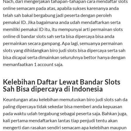
Nach, dari mengerjakan tahapan-tahapan cara mendaftar slots
online semacam pada atas, apabila sukses karenanya anda
telah sah bakal bergabung jadi peserta dengan peroleh
pemakai ID. Jika bagaimana anda udah mendaftarkan serta
memiliki pemakai ID itu, itu mempunyai arti permainan slots
online di bandar slots sah serta bisa dipercaya bisa anda
permainkan secara gampang. Apa lagi, semuanya permainan
slots yang dihidangkan biro judi slots bisa dipercaya serta sah
bisa dicapai serta dimainkan seluruhnya bettor hanya dengan
memanfaatkan 1 account saja.
Kelebihan Daftar Lewat Bandar Slots
Sah Bisa dipercaya di Indonesia
Keuntungan atau kelebihan memutuskan biro judi slots sah da
paling dipercaya tidak sekedar bisa memberi anda kepuasan
pada waktu udah tergabung sebagai peserta saja. Bahkan juga,
kali pertama mendaftarkan lantas tiap penjudi tentu akan
mengerti dan rasakan sendiri semacam apa kelebihan maupun