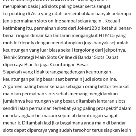
merupakan basis judi slots paling besar serta sangat
terpenting di Asia yang udah persembahkan banyak beberapa
jenis permainan slots online sampai sekarang ini. Kecuali
ketimbang itu, permainan slots dari Joker123 diketahui benar-
benar ringan dimainkan lantaran mengangkut HTML5 yang
mobile friendly dengan mendatangkan juga banyak sejumlah
keuntungan yang luar biasa sekali tergolong dari jekpotnya.
Tehnik Strategi Main Slots Online di Bandar Slots Dapat
dipercaya Biar Terjaga Keuntungan Besar
Siapakah yang tidak terangsang dengan keuntungan-
keuntungan paling besar saat bermain judi slots online.
Argumen paling besar kenapa sebagian orang bettor terpikat
mainkan permainan slots sebab memang mengidamkan
jumlahnya keuntungan yang besar, ditambah lantaran slots
sendiri ialah permainan terhebat yang paling prospektif dalam
mendatangkan bermacam sejumlah keuntungan sangat
menarik. Ditambah lagi jika bagaimana anda main di bandar
slots dapat dipercaya yang sudah tersohor terus siapkan lebih