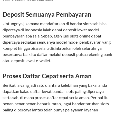
Deposit Semuanya Pembayaran
Untungnya jikamana mendaftarkan di bandar slots sah bisa
dipercaya di Indonesia ialah dapat deposit lewat model
pembayaran apa saja. Sebab, agen judi slots online dapat
dipercaya sediakan semuanya model model pembayaran yang
komplet hingga bisa selalu disinkronkan oleh seluruhnya
pesertanya baik itu daftar melalui deposit pulsa, rekening bank
atau deposit lewat e-wallet.
Proses Daftar Cepat serta Aman
Berikut ia yang jadi satu diantara kelebihan yang bakal anda
dapatkan kalau daftar lewat bandar slots paling dipercaya
serta sah, di mana proses daftar cepat serta aman. Perihal itu
benar-benar benar-benar lumrah, ingat bandar taruhan slots
paling dipercaya lantas telah punya pelayanan layanan