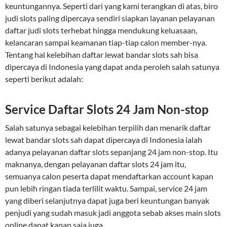
keuntungannya. Seperti dari yang kami terangkan di atas, biro
judi slots paling dipercaya sendiri siapkan layanan pelayanan
daftar judi slots terhebat hingga mendukung keluasaan,
kelancaran sampai keamanan tiap-tiap calon member-nya.
Tentang hal kelebihan daftar lewat bandar slots sah bisa
dipercaya di Indonesia yang dapat anda peroleh salah satunya
seperti berikut adalah:
Service Daftar Slots 24 Jam Non-stop
Salah satunya sebagai kelebihan terpilih dan menarik daftar
lewat bandar slots sah dapat dipercaya di Indonesia ialah
adanya pelayanan daftar slots sepanjang 24 jam non-stop. Itu
maknanya, dengan pelayanan daftar slots 24 jam itu,
semuanya calon peserta dapat mendaftarkan account kapan
pun lebih ringan tiada terlilit waktu. Sampai, service 24 jam
yang diberi selanjutnya dapat juga beri keuntungan banyak
penjudi yang sudah masuk jadi anggota sebab akses main slots
online dapat kapan saja juga.