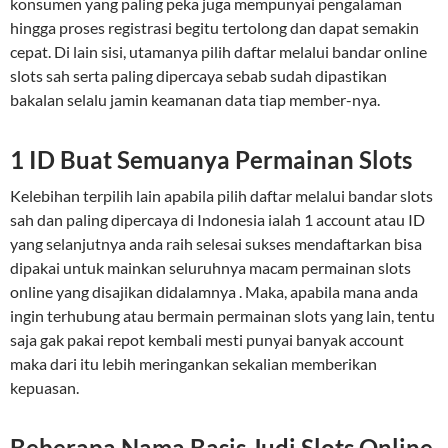
konsumen yang paling peka juga mempunyai pengalaman
hingga proses registrasi begitu tertolong dan dapat semakin
cepat. Di lain sisi, utamanya pilih daftar melalui bandar online
slots sah serta paling dipercaya sebab sudah dipastikan
bakalan selalu jamin keamanan data tiap member-nya.
1 ID Buat Semuanya Permainan Slots
Kelebihan terpilih lain apabila pilih daftar melalui bandar slots
sah dan paling dipercaya di Indonesia ialah 1 account atau ID
yang selanjutnya anda raih selesai sukses mendaftarkan bisa
dipakai untuk mainkan seluruhnya macam permainan slots
online yang disajikan didalamnya . Maka, apabila mana anda
ingin terhubung atau bermain permainan slots yang lain, tentu
saja gak pakai repot kembali mesti punyai banyak account
maka dari itu lebih meringankan sekalian memberikan
kepuasan.
Beberapa Nama Basis Judi Slots Online