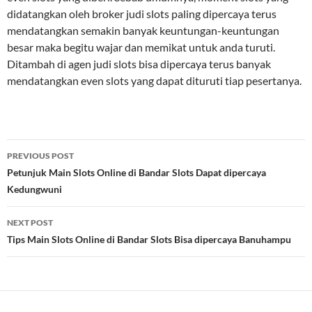
didatangkan oleh broker judi slots paling dipercaya terus
mendatangkan semakin banyak keuntungan-keuntungan
besar maka begitu wajar dan memikat untuk anda turuti.
Ditambah di agen judi slots bisa dipercaya terus banyak
mendatangkan even slots yang dapat dituruti tiap pesertanya.
Post
PREVIOUS POST
navigation
Petunjuk Main Slots Online di Bandar Slots Dapat dipercaya
Kedungwuni
NEXT POST
Tips Main Slots Online di Bandar Slots Bisa dipercaya Banuhampu