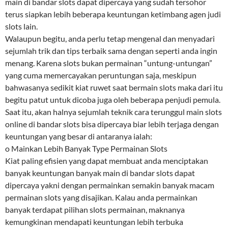
main di bandar slots dapat dipercaya yang sudah tersohor
terus siapkan lebih beberapa keuntungan ketimbang agen judi
slots lain.
Walaupun begitu, anda perlu tetap mengenal dan menyadari
sejumlah trik dan tips terbaik sama dengan seperti anda ingin
menang. Karena slots bukan permainan “untung-untungan”
yang cuma memercayakan peruntungan saja, meskipun
bahwasanya sedikit kiat ruwet saat bermain slots maka dari itu
begitu patut untuk dicoba juga oleh beberapa penjudi pemula.
Saat itu, akan halnya sejumlah teknik cara terunggul main slots
online di bandar slots bisa dipercaya biar lebih terjaga dengan
keuntungan yang besar di antaranya ialah:
o Mainkan Lebih Banyak Type Permainan Slots
Kiat paling efisien yang dapat membuat anda menciptakan
banyak keuntungan banyak main di bandar slots dapat
dipercaya yakni dengan permainkan semakin banyak macam
permainan slots yang disajikan. Kalau anda permainkan
banyak terdapat pilihan slots permainan, maknanya
kemungkinan mendapati keuntungan lebih terbuka