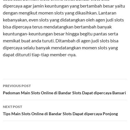
dipercaya agar jamin keuntungan yang bertambah besar yaitu
dengan mengikut momen slots yang dikasihkan. Lantaran
kebanyakan, even slots yang didatangkan oleh agen judi slots
bisa dipercaya terus mendatangkan bertambah banyak
keuntungan-keuntungan besar hingga begitu pantas serta
memikat buat anda turuti. Ditambah di agen judi slots bisa
dipercaya selalu banyak mendatangkan momen slots yang
dapat dituruti tiap-tiap member-nya.
Post
PREVIOUS POST
navigation
Pedoman Main Slots Online di Bandar Slots Dapat dipercaya Bansari
NEXT POST
Tips Main Slots Online di Bandar Slots Dapat dipercaya Ponjong