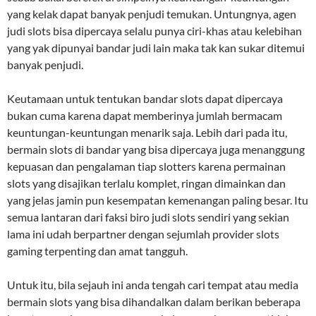
yang kelak dapat banyak penjudi temukan. Untungnya, agen
judi slots bisa dipercaya selalu punya ciri-khas atau kelebihan
yang yak dipunyai bandar judi lain maka tak kan sukar ditemui
banyak penjudi.
Keutamaan untuk tentukan bandar slots dapat dipercaya
bukan cuma karena dapat memberinya jumlah bermacam
keuntungan-keuntungan menarik saja. Lebih dari pada itu,
bermain slots di bandar yang bisa dipercaya juga menanggung
kepuasan dan pengalaman tiap slotters karena permainan
slots yang disajikan terlalu komplet, ringan dimainkan dan
yang jelas jamin pun kesempatan kemenangan paling besar. Itu
semua lantaran dari faksi biro judi slots sendiri yang sekian
lama ini udah berpartner dengan sejumlah provider slots
gaming terpenting dan amat tangguh.
Untuk itu, bila sejauh ini anda tengah cari tempat atau media
bermain slots yang bisa dihandalkan dalam berikan beberapa