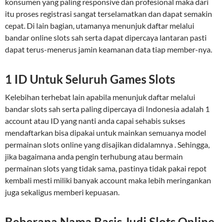
konsumen yang paling responsive dan profesional maka dari
itu proses registrasi sangat terselamatkan dan dapat semakin
cepat. Di lain bagian, utamanya menunjuk daftar melalui
bandar online slots sah serta dapat dipercaya lantaran pasti
dapat terus-menerus jamin keamanan data tiap member-nya.
1 ID Untuk Seluruh Games Slots
Kelebihan terhebat lain apabila menunjuk daftar melalui
bandar slots sah serta paling dipercaya di Indonesia adalah 1
account atau ID yang nanti anda capai sehabis sukses
mendaftarkan bisa dipakai untuk mainkan semuanya model
permainan slots online yang disajikan didalamnya . Sehingga,
jika bagaimana anda pengin terhubung atau bermain
permainan slots yang tidak sama, pastinya tidak pakai repot
kembali mesti miliki banyak account maka lebih meringankan
juga sekaligus memberi kepuasan.
Beberapa Nama Basis Judi Slots Online