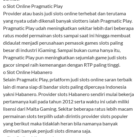
o Slot Online Pragmatic Play
Provider atau basis judi slots online terhebat dan terutama
yang nyata udah dikenali banyak slotters ialah Pragmatic Play.
Pragmatic Play udah meningkatkan sekitar lebih dari beberapa
ratus model permainan slots sampai saat ini hingga membuat
didaulat menjadi perusahaan pemasok games slots paling
besar di industri iGaming. Sampai bukan cuma hanya itu,
Pragmatic Play pun meningkatkan sejumlah game judi slots
gacor simpel raih kemenangan dengan RTP paling tinggi.
o Slot Online Habanero
Selain Pragmatic Play, prlatform judi slots online saran terbaik
lain di mana siap di bandar slots paling dipercaya Indonesia
yakni Habanero. Provider slots Habanero sendiri mulai bekerja
pertamanya kali pada tahun 2012 serta waktu ini udah miliki
lisensi dari Malta Gaming. Sekitar beberapa ratus lebih macam
permainan slots terpilih udah dirintis provider slots populer
yang berikut maka tidaklah heran bila namanya banyak
diminati banyak penjudi slots dimana saja.