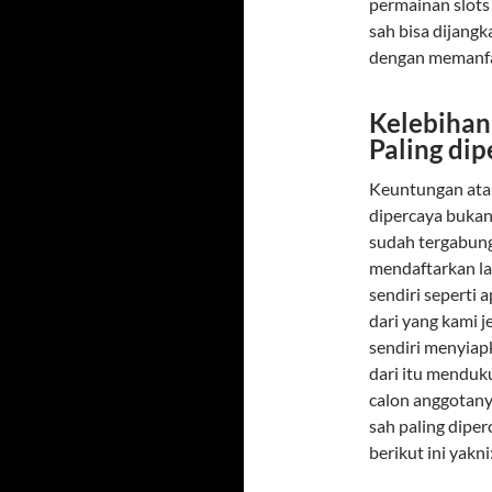
permainan slots 
sah bisa dijang
dengan memanfaa
Kelebihan
Paling dip
Keuntungan atau 
dipercaya bukan
sudah tergabung 
mendaftarkan la
sendiri seperti
dari yang kami je
sendiri menyiapk
dari itu menduk
calon anggotanya
sah paling dipe
berikut ini yakni