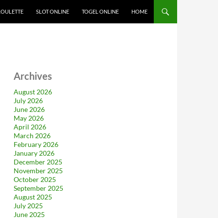
ROULETTE
SLOT ONLINE
TOGEL ONLINE
HOME
Archives
August 2026
July 2026
June 2026
May 2026
April 2026
March 2026
February 2026
January 2026
December 2025
November 2025
October 2025
September 2025
August 2025
July 2025
June 2025