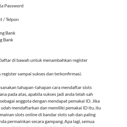
ata Password
 / Telpon
ng Bank
g Bank
/ Daftar di bawah untuk menambahkan register
 register sampai sukses dan terkonfirmasi.
ksanakan tahapan-tahapan cara mendaftar slots
na pada atas, apabila sukses jadi anda telah sah
sebagai anggota dengan mendapat pemakai ID. Jika
udah mendaftarkan dan memiliki pemakai ID itu, itu
rmainan slots online di bandar slots sah dan paling
anda permainkan secara gampang. Apa lagi, semua