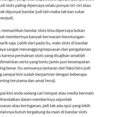
di slots paling dipercaya selalu punyai ciri-ciri atau
ak dipunyai bandar judi lain maka tak kan sukar
penjudi.
memastikan bandar slots bisa dipercaya bukan
pat memberinya banyak bermacam keuntungan-
ik saja. Lebih dari pada itu, main slots di bandar
rcaya sangat menanggung kepuasan dan pengalaman
rs karena permainan slots yang disajikan amatlah
 dimainkan serta yang tentu jamin pun kesempatan
g besar. Itu semuanya lantaran dari faksi biro judi
ang sampai kini sudah berpartner dengan beberapa
aming terutama dan amat teruji.
pai kini anda sedang cari tempat atau media bermain
 dihandalkan dalam memberinya sejumlah
asan atau keringanan, jadi tak ada opsi yang lebih
elainnya butuh tergabung da main di bandar slots