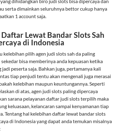
yang dihidangkan biro judi slots bisa dipercaya dan
kau serta dimainkan seluruhnya bettor cukup hanya
tkan 1 account saja.
 Daftar Lewat Bandar Slots Sah
ercaya di Indonesia
kelebihan pilih agen judi slots sah da paling
 sekedar bisa memberinya anda kepuasan ketika
jadi peserta saja. Bahkan juga, pertamanya kali
ntas tiap penjudi tentu akan mengenali juga merasai
 apakah kelebihan maupun keuntungannya. Seperti
laskan di atas, agen judi slots paling dipercaya
an sarana pelayanan daftar judi slots terpilih maka
ung keluasaan, kelancaran sampai kenyamanan tiap
. Tentang hal kelebihan daftar lewat bandar slots
rcaya di Indonesia yang dapat anda temukan misalnya
: