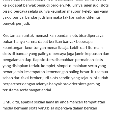
kelak dapat banyak penjudi peroleh. Mujurnya, agen judi slots
bisa dipercaya selalu punya keunikan maupun kelebihan yang
yak dipunyai bandar judi lain maka tak kan sukar ditemui
banyak penjudi.
Keutamaan untuk memastikan bandar slots bisa dipercaya
bukan hanya karena dapat berikan banyak beberapa
keuntungan-keuntungan menarik saja. Lebih dari itu, main
slots di bandar yang paling dipercaya juga jamin kepuasan dan
pengalaman tiap-tiap slotters disebabkan permainan slots
yang disiapkan terlalu komplet, simpel dimainkan serta yang
benar jamin kesempatan kemenangan paling besar. Itu semua
sebab dari faksi broker judi slots sendiri yang sejauh ini sudah
berpartner dengan adanya banyak provider slots gaming
terutama serta sangat andal.
Untuk itu, apabila sekian lama ini anda mencari tempat atau
media bermain slots yang bisa dipercaya dalam berikan