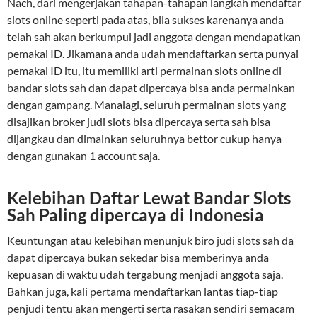
Nach, dari mengerjakan tahapan-tahapan langkah mendaftar
slots online seperti pada atas, bila sukses karenanya anda
telah sah akan berkumpul jadi anggota dengan mendapatkan
pemakai ID. Jikamana anda udah mendaftarkan serta punyai
pemakai ID itu, itu memiliki arti permainan slots online di
bandar slots sah dan dapat dipercaya bisa anda permainkan
dengan gampang. Manalagi, seluruh permainan slots yang
disajikan broker judi slots bisa dipercaya serta sah bisa
dijangkau dan dimainkan seluruhnya bettor cukup hanya
dengan gunakan 1 account saja.
Kelebihan Daftar Lewat Bandar Slots
Sah Paling dipercaya di Indonesia
Keuntungan atau kelebihan menunjuk biro judi slots sah da
dapat dipercaya bukan sekedar bisa memberinya anda
kepuasan di waktu udah tergabung menjadi anggota saja.
Bahkan juga, kali pertama mendaftarkan lantas tiap-tiap
penjudi tentu akan mengerti serta rasakan sendiri semacam