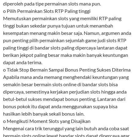
diperoleh pada tipe permainan slots mana pun.
o Pilih Permainkan Slots RTP Paling tinggi
Memutuskan permainkan slots yang memiliki RTP paling
tinggi bukan sekedar punya tujuan untuk menambah
kesempatan menang makin besar saja. Namun, argumen anda
pun penting pilih permainkan sejumlah game judi slots RTP
paling tinggi di bandar slots paling dipercaya lantaran dapat
berikan jekpot paling besar maka makin banyak keuntungan
dapat anda terima.
o Tidak Stop Bermain Sampai Bonus Penting Sukses Diterima
Apabila mana anda memang menghendaki keuntungan yang
semakin besar bermain slots online di bandar slots bisa
dipercaya, semestinya kerjakan perjudian slots hingga anda
betul-betul sukses mendapat bonus penting. Lantaran dari
bonus pokok itu dapat anda menggunakan supaya bisa
hasilkan lebih banyak sekali bonus lain.
o Mengikuti Moment Slots yang Disajikan
Mengenai cara trik terunggul yang lain butuh anda coba saat
bermain slots online lewat bandar slots dapat dipercaya agar