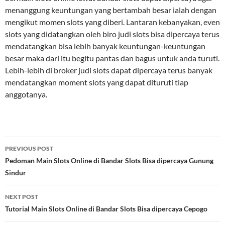
menanggung keuntungan yang bertambah besar ialah dengan
mengikut momen slots yang diberi. Lantaran kebanyakan, even
slots yang didatangkan oleh biro judi slots bisa dipercaya terus
mendatangkan bisa lebih banyak keuntungan-keuntungan
besar maka dari itu begitu pantas dan bagus untuk anda turuti.
Lebih-lebih di broker judi slots dapat dipercaya terus banyak
mendatangkan moment slots yang dapat dituruti tiap
anggotanya.
Post
PREVIOUS POST
navigation
Pedoman Main Slots Online di Bandar Slots Bisa dipercaya Gunung
Sindur
NEXT POST
Tutorial Main Slots Online di Bandar Slots Bisa dipercaya Cepogo