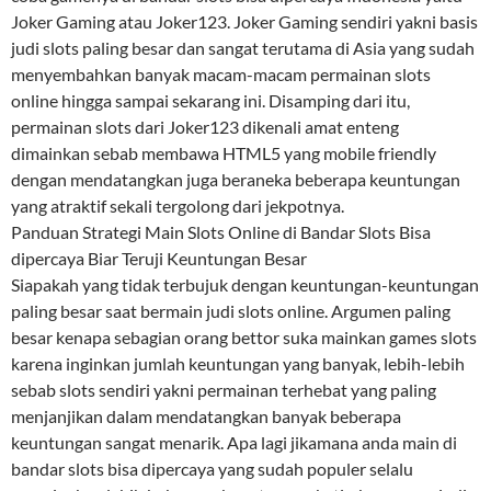
Joker Gaming atau Joker123. Joker Gaming sendiri yakni basis
judi slots paling besar dan sangat terutama di Asia yang sudah
menyembahkan banyak macam-macam permainan slots
online hingga sampai sekarang ini. Disamping dari itu,
permainan slots dari Joker123 dikenali amat enteng
dimainkan sebab membawa HTML5 yang mobile friendly
dengan mendatangkan juga beraneka beberapa keuntungan
yang atraktif sekali tergolong dari jekpotnya.
Panduan Strategi Main Slots Online di Bandar Slots Bisa
dipercaya Biar Teruji Keuntungan Besar
Siapakah yang tidak terbujuk dengan keuntungan-keuntungan
paling besar saat bermain judi slots online. Argumen paling
besar kenapa sebagian orang bettor suka mainkan games slots
karena inginkan jumlah keuntungan yang banyak, lebih-lebih
sebab slots sendiri yakni permainan terhebat yang paling
menjanjikan dalam mendatangkan banyak beberapa
keuntungan sangat menarik. Apa lagi jikamana anda main di
bandar slots bisa dipercaya yang sudah populer selalu