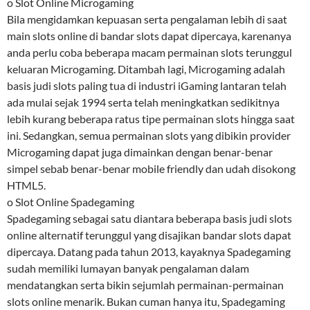
o Slot Online Microgaming
Bila mengidamkan kepuasan serta pengalaman lebih di saat
main slots online di bandar slots dapat dipercaya, karenanya
anda perlu coba beberapa macam permainan slots terunggul
keluaran Microgaming. Ditambah lagi, Microgaming adalah
basis judi slots paling tua di industri iGaming lantaran telah
ada mulai sejak 1994 serta telah meningkatkan sedikitnya
lebih kurang beberapa ratus tipe permainan slots hingga saat
ini. Sedangkan, semua permainan slots yang dibikin provider
Microgaming dapat juga dimainkan dengan benar-benar
simpel sebab benar-benar mobile friendly dan udah disokong
HTML5.
o Slot Online Spadegaming
Spadegaming sebagai satu diantara beberapa basis judi slots
online alternatif terunggul yang disajikan bandar slots dapat
dipercaya. Datang pada tahun 2013, kayaknya Spadegaming
sudah memiliki lumayan banyak pengalaman dalam
mendatangkan serta bikin sejumlah permainan-permainan
slots online menarik. Bukan cuman hanya itu, Spadegaming