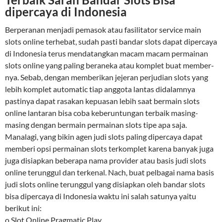
dipercaya di Indonesia
Berperanan menjadi pemasok atau fasilitator service main
slots online terhebat, sudah pasti bandar slots dapat dipercaya
di Indonesia terus mendatangkan macam macam permainan
slots online yang paling beraneka atau komplet buat member-
nya. Sebab, dengan memberikan jejeran perjudian slots yang
lebih komplet automatic tiap anggota lantas didalamnya
pastinya dapat rasakan kepuasan lebih saat bermain slots
online lantaran bisa coba keberuntungan terbaik masing-
masing dengan bermain permainan slots tipe apa saja.
Manalagi, yang bikin agen judi slots paling dipercaya dapat
memberi opsi permainan slots terkomplet karena banyak juga
juga disiapkan beberapa nama provider atau basis judi slots
online terunggul dan terkenal. Nach, buat pelbagai nama basis
judi slots online terunggul yang disiapkan oleh bandar slots
bisa dipercaya di Indonesia waktu ini salah satunya yaitu
berikut ini:
o Slot Online Pragmatic Play