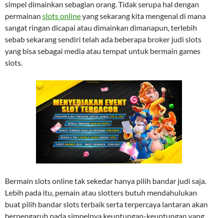
simpel dimainkan sebagian orang. Tidak serupa hal dengan
permainan
slots online
yang sekarang kita mengenal di mana
sangat ringan dicapai atau dimainkan dimanapun, terlebih
sebab sekarang sendiri telah ada beberapa broker judi slots
yang bisa sebagai media atau tempat untuk bermain games
slots.
Bermain slots online tak sekedar hanya pilih bandar judi saja.
Lebih pada itu, pemain atau slotters butuh mendahulukan
buat pilih bandar slots terbaik serta terpercaya lantaran akan
berpengaruh pada simpelnya keuntungan-keuntungan yang