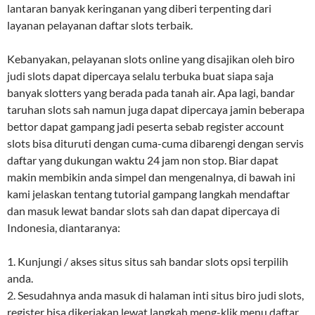
lantaran banyak keringanan yang diberi terpenting dari
layanan pelayanan daftar slots terbaik.
Kebanyakan, pelayanan slots online yang disajikan oleh biro
judi slots dapat dipercaya selalu terbuka buat siapa saja
banyak slotters yang berada pada tanah air. Apa lagi, bandar
taruhan slots sah namun juga dapat dipercaya jamin beberapa
bettor dapat gampang jadi peserta sebab register account
slots bisa dituruti dengan cuma-cuma dibarengi dengan servis
daftar yang dukungan waktu 24 jam non stop. Biar dapat
makin membikin anda simpel dan mengenalnya, di bawah ini
kami jelaskan tentang tutorial gampang langkah mendaftar
dan masuk lewat bandar slots sah dan dapat dipercaya di
Indonesia, diantaranya:
1. Kunjungi / akses situs situs sah bandar slots opsi terpilih
anda.
2. Sesudahnya anda masuk di halaman inti situs biro judi slots,
register bisa dikerjakan lewat langkah meng-klik menu daftar