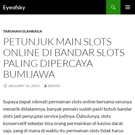
Eyeofsky
SKIP
PRIMAR
TO
MENU
CONTENT
TARUHAN OLAHRAGA
PETUNJUK MAIN SLOTS
ONLINE DI BANDAR SLOTS
PALING DIPERCAYA
BUMIJAWA
JANUARY 16, 2023
ADMIN
Supaya dapat nikmati permainan slots online bersama serunya
menarik didalamnya, banyak pemain sudah pasti butuh bandar
slots jadi penyuplai service judinya. Dahulunya, slots
konservatif sekedar bisa orang permainkan di kasino darat
saja, yang di mana di waktu itu permainan slots tidak harus