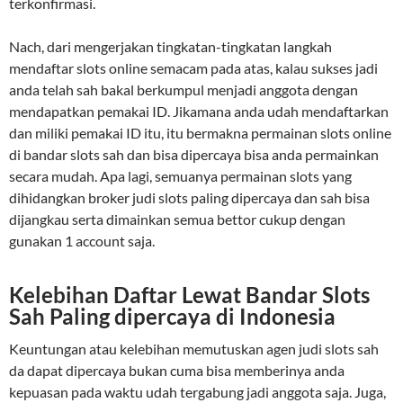
terkonfirmasi.
Nach, dari mengerjakan tingkatan-tingkatan langkah
mendaftar slots online semacam pada atas, kalau sukses jadi
anda telah sah bakal berkumpul menjadi anggota dengan
mendapatkan pemakai ID. Jikamana anda udah mendaftarkan
dan miliki pemakai ID itu, itu bermakna permainan slots online
di bandar slots sah dan bisa dipercaya bisa anda permainkan
secara mudah. Apa lagi, semuanya permainan slots yang
dihidangkan broker judi slots paling dipercaya dan sah bisa
dijangkau serta dimainkan semua bettor cukup dengan
gunakan 1 account saja.
Kelebihan Daftar Lewat Bandar Slots
Sah Paling dipercaya di Indonesia
Keuntungan atau kelebihan memutuskan agen judi slots sah
da dapat dipercaya bukan cuma bisa memberinya anda
kepuasan pada waktu udah tergabung jadi anggota saja. Juga,