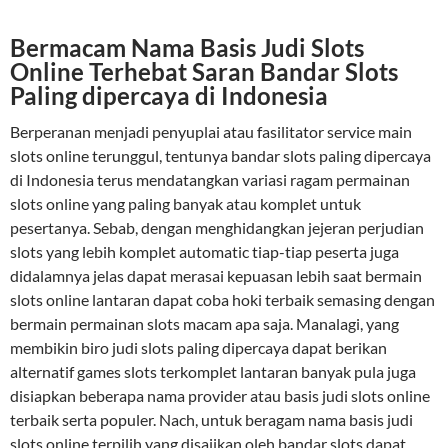
Bermacam Nama Basis Judi Slots
Online Terhebat Saran Bandar Slots
Paling dipercaya di Indonesia
Berperanan menjadi penyuplai atau fasilitator service main
slots online terunggul, tentunya bandar slots paling dipercaya
di Indonesia terus mendatangkan variasi ragam permainan
slots online yang paling banyak atau komplet untuk
pesertanya. Sebab, dengan menghidangkan jejeran perjudian
slots yang lebih komplet automatic tiap-tiap peserta juga
didalamnya jelas dapat merasai kepuasan lebih saat bermain
slots online lantaran dapat coba hoki terbaik semasing dengan
bermain permainan slots macam apa saja. Manalagi, yang
membikin biro judi slots paling dipercaya dapat berikan
alternatif games slots terkomplet lantaran banyak pula juga
disiapkan beberapa nama provider atau basis judi slots online
terbaik serta populer. Nach, untuk beragam nama basis judi
slots online terpilih yang disajikan oleh bandar slots dapat