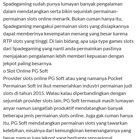
Spadegaming sudah punya lumayan banyak pengalaman
dalam mendatangkan serta bikin sejumlah permainan-
permainan slots online menarik. Bukan cuman hanya itu,
Spadegaming mengakui permainan slots yang disiapkannya
dapat memberinya kesempatan menang yang besar karena
RTP slots yang tinggi. Di lain bidang, apa saja type games slots
dari Spadegaming yang nanti anda permainkan pastinya
menjajakan pengalaman lebih memberi kepuasan dengan
jekpot paling besarnya.
o Slot Online PG Soft
Provider slots online PG Soft atau yang namanya Pocket
Permainan Soft ini ikut memeriahkan industri permainan judi
slots di tahun 2015. Walau kalau diperbandingkan dengan
sejumlah provider slots lain, PG Soft termasuk masih lumayan
anyar namun sangatlah produktif mendatangkan banyak
beberapa jenis permainan slots online. Juga gak cuman hanya
itu, PG Soft mendatangkan permainan slots yang tawarkan
kelebihan, misalnya dari kemungkinan kemenangannya yang
besar namun juga jekpot yang berharga sensasional.