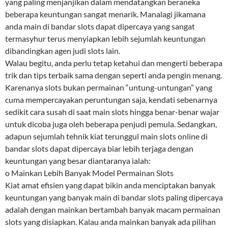
yang paling menjanjikan dalam mendatangkan beraneka
beberapa keuntungan sangat menarik. Manalagi jikamana
anda main di bandar slots dapat dipercaya yang sangat
termasyhur terus menyiapkan lebih sejumlah keuntungan
dibandingkan agen judi slots lain.
Walau begitu, anda perlu tetap ketahui dan mengerti beberapa
trik dan tips terbaik sama dengan seperti anda pengin menang.
Karenanya slots bukan permainan “untung-untungan” yang
cuma mempercayakan peruntungan saja, kendati sebenarnya
sedikit cara susah di saat main slots hingga benar-benar wajar
untuk dicoba juga oleh beberapa penjudi pemula. Sedangkan,
adapun sejumlah tehnik kiat terunggul main slots online di
bandar slots dapat dipercaya biar lebih terjaga dengan
keuntungan yang besar diantaranya ialah:
o Mainkan Lebih Banyak Model Permainan Slots
Kiat amat efisien yang dapat bikin anda menciptakan banyak
keuntungan yang banyak main di bandar slots paling dipercaya
adalah dengan mainkan bertambah banyak macam permainan
slots yang disiapkan. Kalau anda mainkan banyak ada pilihan