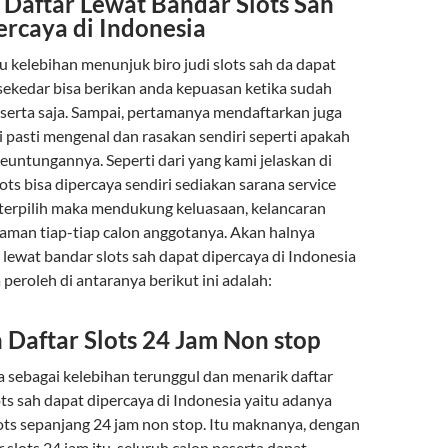
 Daftar Lewat Bandar Slots Sah
ercaya di Indonesia
 kelebihan menunjuk biro judi slots sah da dapat
 sekedar bisa berikan anda kepuasan ketika sudah
serta saja. Sampai, pertamanya mendaftarkan juga
i pasti mengenal dan rasakan sendiri seperti apakah
euntungannya. Seperti dari yang kami jelaskan di
lots bisa dipercaya sendiri sediakan sarana service
s terpilih maka mendukung keluasaan, kelancaran
aman tiap-tiap calon anggotanya. Akan halnya
 lewat bandar slots sah dapat dipercaya di Indonesia
peroleh di antaranya berikut ini adalah:
 Daftar Slots 24 Jam Non stop
a sebagai kelebihan terunggul dan menarik daftar
ts sah dapat dipercaya di Indonesia yaitu adanya
lots sepanjang 24 jam non stop. Itu maknanya, dengan
 slots 24 jam itu, seluruh calon peserta dapat