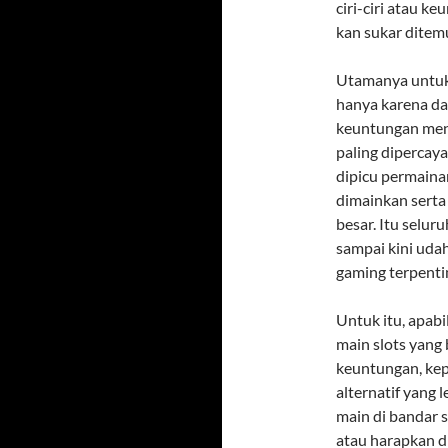
ciri-ciri atau k
kan sukar ditem
Utamanya untuk
hanya karena da
keuntungan menar
paling dipercay
dipicu permaina
dimainkan serta
besar. Itu seluru
sampai kini uda
gaming terpentin
Untuk itu, apabi
main slots yang
keuntungan, kep
alternatif yang 
main di bandar 
atau harapkan di 