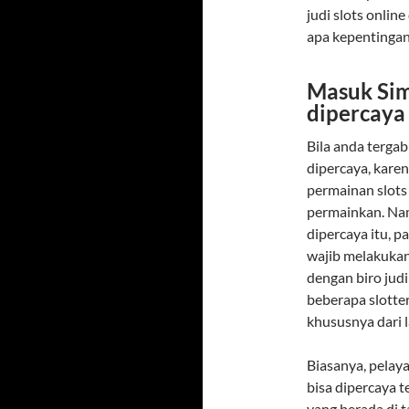
judi slots onlin
apa kepentingan
Masuk Sim
dipercaya
Bila anda tergab
dipercaya, kare
permainan slots
permainkan. Nam
dipercaya itu, p
wajib melakukan
dengan biro judi
beberapa slotte
khususnya dari l
Biasanya, pelaya
bisa dipercaya t
yang berada di t