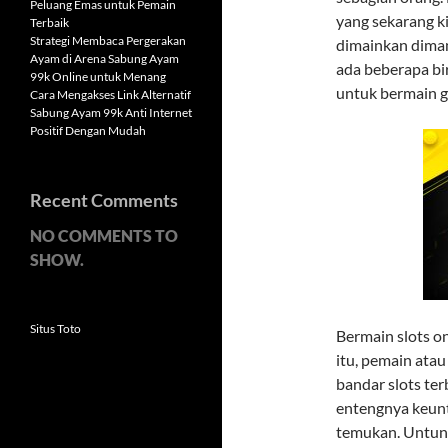
Peluang Emas untuk Pemain
yang sekarang k
Terbaik
Strategi Membaca Pergerakan
dimainkan diman
Ayam di Arena Sabung Ayam
ada beberapa bir
99k Online untuk Menang
untuk bermain g
Cara Mengakses Link Alternatif
Sabung Ayam 99k Anti Internet
Positif Dengan Mudah
Recent Comments
NO COMMENTS TO
SHOW.
Situs Toto
Bermain slots on
itu, pemain ata
bandar slots ter
entengnya keun
temukan. Untungn