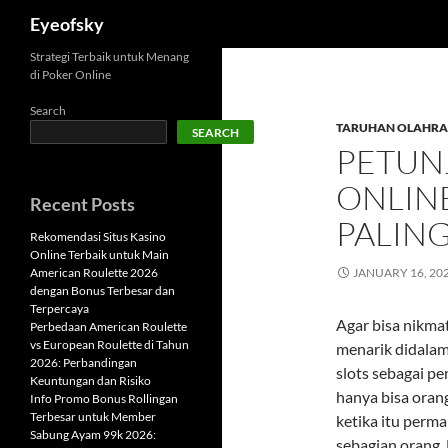
Search
Eyeofsky
Strategi Terbaik untuk Menang
di Poker Online
Search
TARUHAN OLAHR
SEARCH
PETUN
ONLINE
Recent Posts
PALIN
Rekomendasi Situs Kasino
Online Terbaik untuk Main
American Roulette 2026
JANUARY 16, 20
dengan Bonus Terbesar dan
Terpercaya
Agar bisa nikma
Perbedaan American Roulette
vs European Roulette di Tahun
menarik didala
2026: Perbandingan
slots sebagai p
Keuntungan dan Risiko
hanya bisa orang
Info Promo Bonus Rollingan
Terbesar untuk Member
ketika itu perm
Sabung Ayam 99k 2026:
sebagian orang.