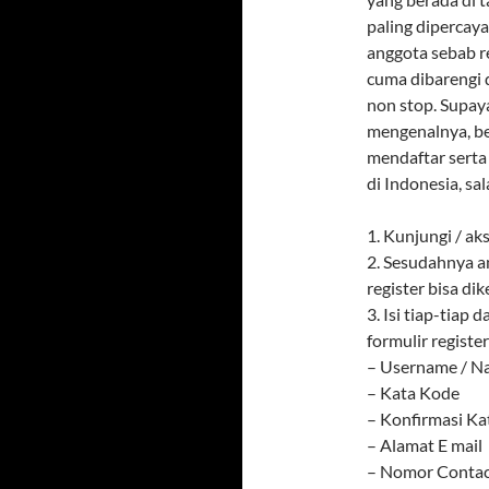
paling dipercay
anggota sebab re
cuma dibarengi 
non stop. Supay
mengenalnya, be
mendaftar serta
di Indonesia, sa
1. Kunjungi / ak
2. Sesudahnya an
register bisa di
3. Isi tiap-tiap
formulir registe
– Username / N
– Kata Kode
– Konfirmasi Ka
– Alamat E mail
– Nomor Contact