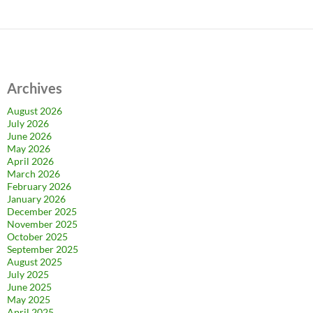
Archives
August 2026
July 2026
June 2026
May 2026
April 2026
March 2026
February 2026
January 2026
December 2025
November 2025
October 2025
September 2025
August 2025
July 2025
June 2025
May 2025
April 2025