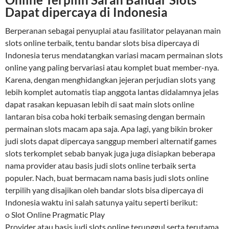
Dapat dipercaya di Indonesia
Berperanan sebagai penyuplai atau fasilitator pelayanan main
slots online terbaik, tentu bandar slots bisa dipercaya di
Indonesia terus mendatangkan variasi macam permainan slots
online yang paling bervariasi atau komplet buat member-nya.
Karena, dengan menghidangkan jejeran perjudian slots yang
lebih komplet automatis tiap anggota lantas didalamnya jelas
dapat rasakan kepuasan lebih di saat main slots online
lantaran bisa coba hoki terbaik semasing dengan bermain
permainan slots macam apa saja. Apa lagi, yang bikin broker
judi slots dapat dipercaya sanggup memberi alternatif games
slots terkomplet sebab banyak juga juga disiapkan beberapa
nama provider atau basis judi slots online terbaik serta
populer. Nach, buat bermacam nama basis judi slots online
terpilih yang disajikan oleh bandar slots bisa dipercaya di
Indonesia waktu ini salah satunya yaitu seperti berikut:
o Slot Online Pragmatic Play
Provider atau basis judi slots online terunggul serta terutama