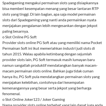
Spadegaming mengakui permainan slots yang disiapkannya
bisa memberi kesempatan menang yang besar lantaran RTP
slots yang tinggi. Di lain bagian, apa saja model permainan
slots dari Spadegaming yang nanti anda permainkan nyata
menjajakan pengalaman lebih mengesankan dengan jekpot
paling besarnya.
o Slot Online PG Soft
Provider slots online PG Soft atau yang memiliki nama Pocket
Permainan Soft ini ikut memeriahkan industri judi slots di
tahun 2015. Walau apabila ketimbang dengan sejumlah
provider slots lain, PG Soft termasuk masih lumayan baru
namun sangatlah produktif mendatangkan banyak macam-
macam permainan slots online. Bahkan juga tidak cuman
hanya itu, PG Soft pula mendatangkan permainan slots yang
menjajakan kelebihan, contohnya dari kesempatan
kemenangannya yang besar serta jekpot yang berharga
fenomenal.
o Slot Online Joker123 / Joker Gaming
Nama provider slots online terhebat yang lain dapat juga anda