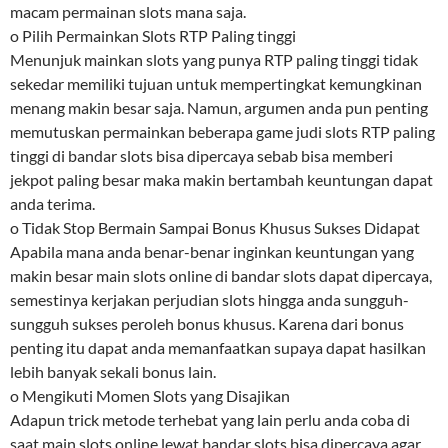
macam permainan slots mana saja.
o Pilih Permainkan Slots RTP Paling tinggi
Menunjuk mainkan slots yang punya RTP paling tinggi tidak
sekedar memiliki tujuan untuk mempertingkat kemungkinan
menang makin besar saja. Namun, argumen anda pun penting
memutuskan permainkan beberapa game judi slots RTP paling
tinggi di bandar slots bisa dipercaya sebab bisa memberi
jekpot paling besar maka makin bertambah keuntungan dapat
anda terima.
o Tidak Stop Bermain Sampai Bonus Khusus Sukses Didapat
Apabila mana anda benar-benar inginkan keuntungan yang
makin besar main slots online di bandar slots dapat dipercaya,
semestinya kerjakan perjudian slots hingga anda sungguh-
sungguh sukses peroleh bonus khusus. Karena dari bonus
penting itu dapat anda memanfaatkan supaya dapat hasilkan
lebih banyak sekali bonus lain.
o Mengikuti Momen Slots yang Disajikan
Adapun trick metode terhebat yang lain perlu anda coba di
saat main slots online lewat bandar slots bisa dipercaya agar