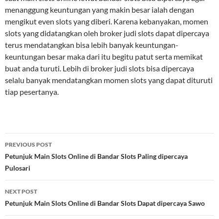
menanggung keuntungan yang makin besar ialah dengan
mengikut even slots yang diberi. Karena kebanyakan, momen
slots yang didatangkan oleh broker judi slots dapat dipercaya
terus mendatangkan bisa lebih banyak keuntungan-
keuntungan besar maka dari itu begitu patut serta memikat
buat anda turuti. Lebih di broker judi slots bisa dipercaya
selalu banyak mendatangkan momen slots yang dapat dituruti
tiap pesertanya.
Post
PREVIOUS POST
navigation
Petunjuk Main Slots Online di Bandar Slots Paling dipercaya
Pulosari
NEXT POST
Petunjuk Main Slots Online di Bandar Slots Dapat dipercaya Sawo