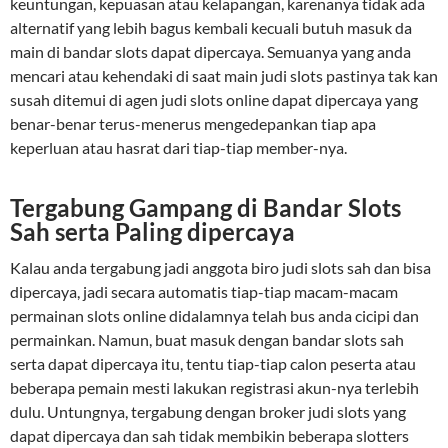
keuntungan, kepuasan atau kelapangan, karenanya tidak ada
alternatif yang lebih bagus kembali kecuali butuh masuk da
main di bandar slots dapat dipercaya. Semuanya yang anda
mencari atau kehendaki di saat main judi slots pastinya tak kan
susah ditemui di agen judi slots online dapat dipercaya yang
benar-benar terus-menerus mengedepankan tiap apa
keperluan atau hasrat dari tiap-tiap member-nya.
Tergabung Gampang di Bandar Slots
Sah serta Paling dipercaya
Kalau anda tergabung jadi anggota biro judi slots sah dan bisa
dipercaya, jadi secara automatis tiap-tiap macam-macam
permainan slots online didalamnya telah bus anda cicipi dan
permainkan. Namun, buat masuk dengan bandar slots sah
serta dapat dipercaya itu, tentu tiap-tiap calon peserta atau
beberapa pemain mesti lakukan registrasi akun-nya terlebih
dulu. Untungnya, tergabung dengan broker judi slots yang
dapat dipercaya dan sah tidak membikin beberapa slotters