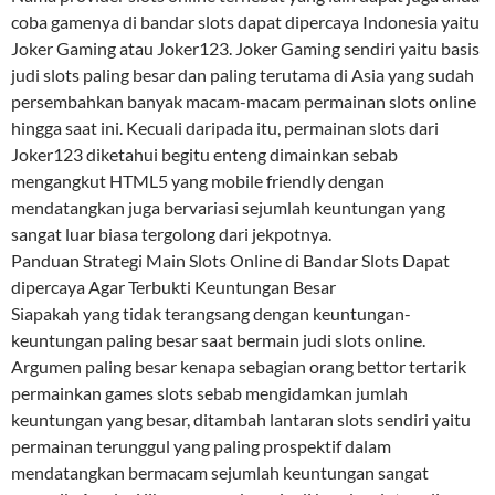
coba gamenya di bandar slots dapat dipercaya Indonesia yaitu
Joker Gaming atau Joker123. Joker Gaming sendiri yaitu basis
judi slots paling besar dan paling terutama di Asia yang sudah
persembahkan banyak macam-macam permainan slots online
hingga saat ini. Kecuali daripada itu, permainan slots dari
Joker123 diketahui begitu enteng dimainkan sebab
mengangkut HTML5 yang mobile friendly dengan
mendatangkan juga bervariasi sejumlah keuntungan yang
sangat luar biasa tergolong dari jekpotnya.
Panduan Strategi Main Slots Online di Bandar Slots Dapat
dipercaya Agar Terbukti Keuntungan Besar
Siapakah yang tidak terangsang dengan keuntungan-
keuntungan paling besar saat bermain judi slots online.
Argumen paling besar kenapa sebagian orang bettor tertarik
permainkan games slots sebab mengidamkan jumlah
keuntungan yang besar, ditambah lantaran slots sendiri yaitu
permainan terunggul yang paling prospektif dalam
mendatangkan bermacam sejumlah keuntungan sangat