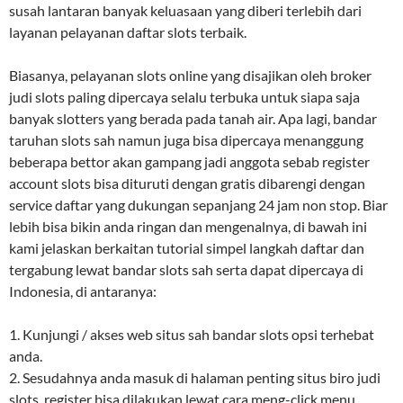
susah lantaran banyak keluasaan yang diberi terlebih dari
layanan pelayanan daftar slots terbaik.
Biasanya, pelayanan slots online yang disajikan oleh broker
judi slots paling dipercaya selalu terbuka untuk siapa saja
banyak slotters yang berada pada tanah air. Apa lagi, bandar
taruhan slots sah namun juga bisa dipercaya menanggung
beberapa bettor akan gampang jadi anggota sebab register
account slots bisa dituruti dengan gratis dibarengi dengan
service daftar yang dukungan sepanjang 24 jam non stop. Biar
lebih bisa bikin anda ringan dan mengenalnya, di bawah ini
kami jelaskan berkaitan tutorial simpel langkah daftar dan
tergabung lewat bandar slots sah serta dapat dipercaya di
Indonesia, di antaranya:
1. Kunjungi / akses web situs sah bandar slots opsi terhebat
anda.
2. Sesudahnya anda masuk di halaman penting situs biro judi
slots, register bisa dilakukan lewat cara meng-click menu