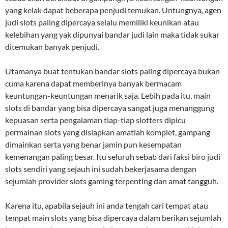
yang kelak dapat beberapa penjudi temukan. Untungnya, agen
judi slots paling dipercaya selalu memiliki keunikan atau
kelebihan yang yak dipunyai bandar judi lain maka tidak sukar
ditemukan banyak penjudi.
Utamanya buat tentukan bandar slots paling dipercaya bukan
cuma karena dapat memberinya banyak bermacam
keuntungan-keuntungan menarik saja. Lebih pada itu, main
slots di bandar yang bisa dipercaya sangat juga menanggung
kepuasan serta pengalaman tiap-tiap slotters dipicu
permainan slots yang disiapkan amatlah komplet, gampang
dimainkan serta yang benar jamin pun kesempatan
kemenangan paling besar. Itu seluruh sebab dari faksi biro judi
slots sendiri yang sejauh ini sudah bekerjasama dengan
sejumlah provider slots gaming terpenting dan amat tangguh.
Karena itu, apabila sejauh ini anda tengah cari tempat atau
tempat main slots yang bisa dipercaya dalam berikan sejumlah